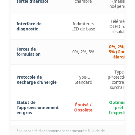
sortie d'aérosol
chambre
(maillage
indépendant)
Télémétrie
Interface de
Indicateurs
OLED haute
diagnostic
LED de base
résolution
0%, 2%, 3%,
Forces de
0%, 2%, 5%
5% (Gamme
formulation
élargie)
Type-C
Protocole de
Type-C
(Protection IC
Recharge d'Énergie
Standard
contre les
surcharges)
Statut de
Optimisé et
Épuisé /
l'approvisionnement
prêt à
Obsolète
en gros
l'expédition
*La capacité d'actionnement est mesurée à l'aide de