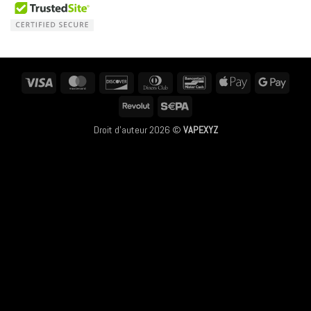
Visa
MasterCard
Discover
Dinners
Bancontact
Apple
Googl
Club
Pay
Pay
Revolut
Sepa
Droit d'auteur 2026 ©
VAPEXYZ