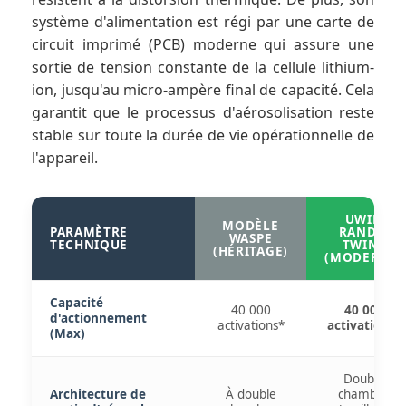
système d'alimentation est régi par une carte de
circuit imprimé (PCB) moderne qui assure une
sortie de tension constante de la cellule lithium-
ion, jusqu'au micro-ampère final de capacité. Cela
garantit que le processus d'aérosolisation reste
stable sur toute la durée de vie opérationnelle de
l'appareil.
UWIN
MODÈLE
PARAMÈTRE
RANDM
WASPE
TECHNIQUE
TWINS
(HÉRITAGE)
(MODERNE)
Capacité
40 000
40 000
d'actionnement
activations*
activations*
(Max)
Double
Architecture de
À double
chambre