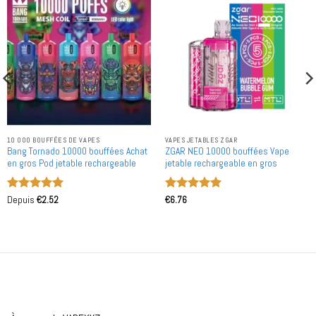
10 000 BOUFFÉES DE VAPES
VAPES JETABLES ZGAR
Bang Tornado 10000 bouffées Achat
ZGAR NEO 10000 bouffées Vape
en gros Pod jetable rechargeable
jetable rechargeable en gros
Note
5
sur
Note
5
sur
Depuis
€
2.52
€
6.76
5
5