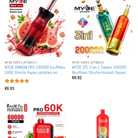
MYDE VAPES JETABLES
MYDE VAPES JETABLES
MYDE RANDM PRO 180000 bouffées
MYDE DTL 3 en 1 Saveur 200000
180K Shisha Vapes jetables en
Bouffées Shisha Hookah Vapes
€
6.82
gros Achat en bulk Mode double DTL
Jetables 200K Achat en Gros Bulk
Mesh Coil Affichage LED
Note
5
sur
€
6.93
5