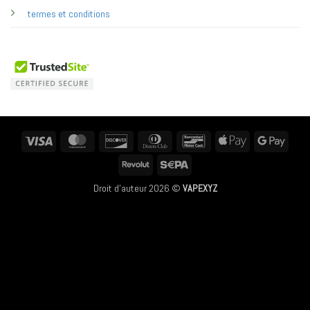
termes et conditions
Visa
MasterCard
Discover
Dinners
Bancontact
Apple
Googl
Club
Pay
Pay
Revolut
Sepa
Droit d'auteur 2026 ©
VAPEXYZ