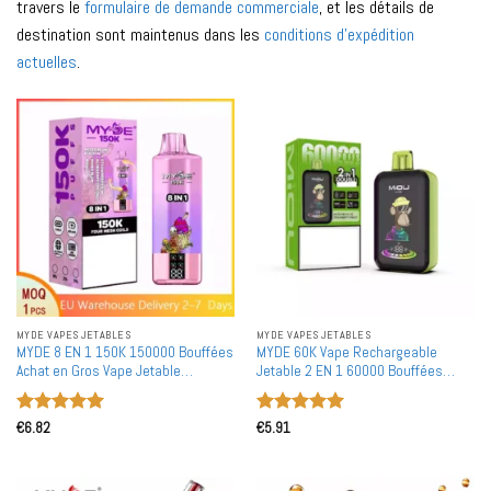
travers le
formulaire de demande commerciale
, et les détails de
destination sont maintenus dans les
conditions d'expédition
actuelles
.
MYDE VAPES JETABLES
MYDE VAPES JETABLES
MYDE 8 EN 1 150K 150000 Bouffées
MYDE 60K Vape Rechargeable
Achat en Gros Vape Jetable
Jetable 2 EN 1 60000 Bouffées
Livraison Entrepôt Européen Gros
Achat en Gros en Vrac
Note
5
sur
Note
5
sur
€
6.82
€
5.91
5
5