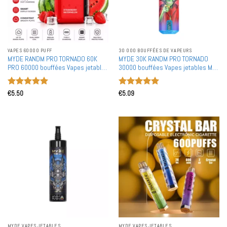
VAPES 60000 PUFF
30 000 BOUFFÉES DE VAPEURS
MYDE RANDM PRO TORNADO 60K
MYDE 30K RANDM PRO TORNADO
PRO 60000 bouffées Vapes jetables
30000 bouffées Vapes jetables MTL
Premium Double bobine maille
Affichage LED intelligent Lueur RGB
Achat en gros en vrac
Achat en gros en vrac
Note
5
sur
Note
5
sur
€
5.50
€
5.09
5
5
MYDE VAPES JETABLES
MYDE VAPES JETABLES