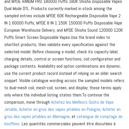
and MYDE RANDM PRO 180000 Puffs 180K Shisha Disposable Vapes
Dual Mode DTL. Products currently marked in stock among the
sampled entries include MYDE 60K Rechargeable Disposable Vape 2
IN 1 60000 Puffs, MYDE 8 IN 1 150K 150000 Puffs Disposable Vape
European Warehouse Delivery, and MYDE Shisha Sound 120000 120K
Puffs Smart Screen Disposable Vapes.Use the brand index to
shortlist products, then validate every specification against the
selected model. Before choosing a model, check its capacity label,
charging details, control or screen functions, coil configuration and
package contents. Availability and option combinations are dynamic;
use the current product record instead of relying on an older search
snippet. Visible catalogue wording across the sampled models refers
to dual-mesh coil, mesh-coil, screen, and display; those terms apply
only where the individual listing states them.To continue the
comparison, move through
Achetez les Meilleurs Goûts de Vape
Jetable
,
Acheter en gros des vapes jetables en Pologne
,
Acheter en
gros des vapes jetables en Allemagne
, et
catalogue de comptage de
bouffées
. Les quantités commerciales peuvent être discutées à