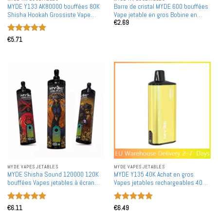
MYDE Y133 AK80000 bouffées 80K
Barre de cristal MYDE 600 bouffées
Shisha Hookah Grossiste Vape
Vape jetable en gros Bobine en
€
2.69
jetable Écran LED Achat en gros
maille
Note
5
sur
€
5.71
5
MYDE VAPES JETABLES
MYDE VAPES JETABLES
MYDE Shisha Sound 120000 120K
MYDE Y135 40K Achat en gros
bouffées Vapes jetables à écran
Vapes jetables rechargeables 40
intelligent Achat en gros en vrac
000 bouffées
Note
5
sur
Note
5
sur
€
6.11
€
6.49
5
5