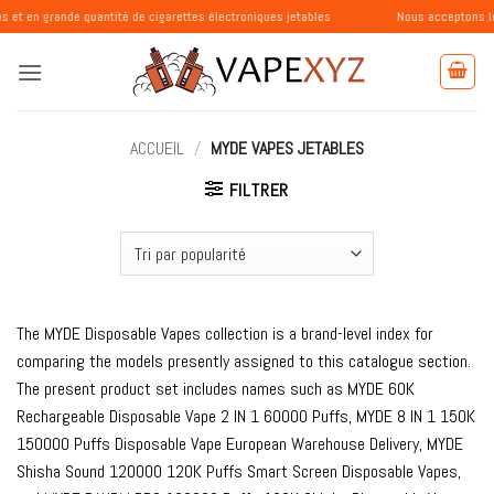
Passer
ande quantité de cigarettes électroniques jetables
Nous acceptons les comman
au
contenu
ACCUEIL
/
MYDE VAPES JETABLES
FILTRER
The MYDE Disposable Vapes collection is a brand-level index for
comparing the models presently assigned to this catalogue section.
The present product set includes names such as MYDE 60K
Rechargeable Disposable Vape 2 IN 1 60000 Puffs, MYDE 8 IN 1 150K
150000 Puffs Disposable Vape European Warehouse Delivery, MYDE
Shisha Sound 120000 120K Puffs Smart Screen Disposable Vapes,