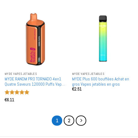
MYDE VAPES JETABLES
MYDE VAPES JETABLES
MYDE RANDM PRO TORNADO 4en1
MYDE Plus 600 bouffées Achat en
Quatre Saveurs 120000 Puffs Vapes
gros Vapes jetables en gros
€
2.51
Jetables 120K Achat en Gros Maille
Écran Bobine
Note
5
sur
€
6.11
5
1
2