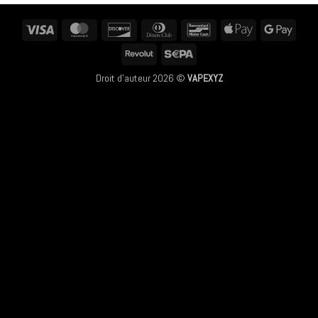
Visa
MasterCard
Discover
Dinners
Bancontact
Apple
Googl
Club
Pay
Pay
Revolut
Sepa
Droit d'auteur 2026 ©
VAPEXYZ