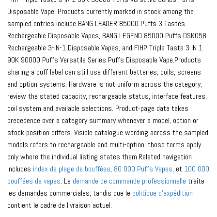
Disposable Vape. Products currently marked in stock among the
sampled entries include BANG LEADER 85000 Puffs 3 Tastes
Rechargeable Disposable Vapes, BANG LEGEND 85000 Puffs DSK058
Rechargeable 3-IN-1 Disposable Vapes, and FIHP Triple Taste 3 IN 1
90K 90000 Puffs Versatile Series Puffs Disposable Vape.Products
sharing a puff label can still use different batteries, coils, screens
and option systems. Hardware is not uniform across the category;
review the stated capacity, rechargeable status, interface features,
coil system and available selections. Product-page data takes
precedence over a category summary whenever a model, option or
stock position differs. Visible catalogue wording across the sampled
models refers to rechargeable and multi-option; those terms apply
only where the individual listing states them.Related navigation
includes
index de plage de bouffées
,
80 000 Puffs Vapes
, et
100 000
bouffées de vapes
. Le
demande de commande professionnelle
traite
les demandes commerciales, tandis que le
politique d'expédition
contient le cadre de livraison actuel.