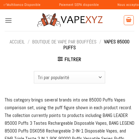
Passer
anco Disponible
Paiement SEPA disponible
Nous acceptons les paie
au
contenu
ACCUEIL
/
BOUTIQUE DE VAPE PAR BOUFFÉES
/
VAPES 85000
PUFFS
FILTRER
This category brings several brands into one 85000 Puffs Vapes
comparison set, using the puff figure shown in each product record.
The collection currently points to products including BANG LEADER
85000 Puffs 3 Tastes Rechargeable Disposable Vapes, BANG LEGEND
85000 Puffs DSK058 Rechargeable 3-IN-1 Disposable Vapes, and
FIHP Triple Taste 3 IN 1 90K 90000 Puffs Versatile Series Puffs