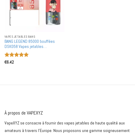
VAPES JETABLES BANG
BANG LEGEND 85000 bouffées
DSK058 Vapes jetables
rechargeables 3-en-1 Achat en gros
vente en gros
Note
5
sur
€
6.42
5
À propos de VAPEXYZ
VapeXYZ se consacre à fournir des vapes jetables de haute qualité aux
amateurs à travers l'Europe. Nous proposons une gamme soigneusement