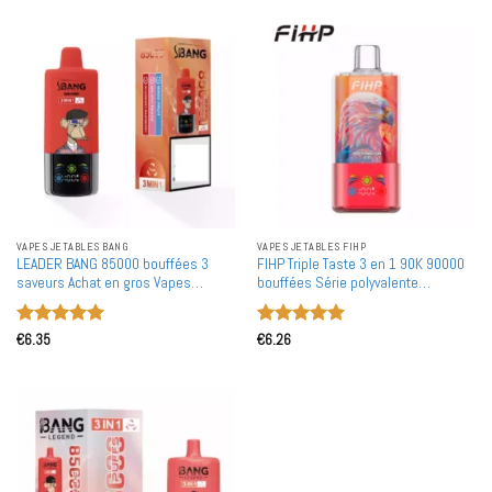
VAPES JETABLES BANG
VAPES JETABLES FIHP
LEADER BANG 85000 bouffées 3
FIHP Triple Taste 3 en 1 90K 90000
saveurs Achat en gros Vapes
bouffées Série polyvalente
jetables rechargeables en gros
bouffées Vape jetable en gros Achat
en bulk
Note
5
sur
Note
5
sur
€
6.35
€
6.26
5
5