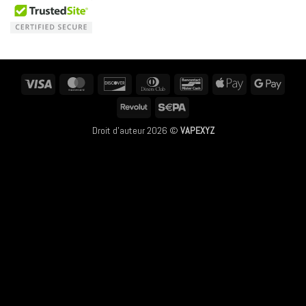
Visa
MasterCard
Discover
Dinners
Bancontact
Apple
Googl
Club
Pay
Pay
Revolut
Sepa
Droit d'auteur 2026 ©
VAPEXYZ