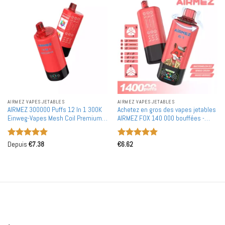
AIRMEZ VAPES JETABLES
AIRMEZ VAPES JETABLES
AIRMEZ 300000 Puffs 12 In 1 300K
Achetez en gros des vapes jetables
Einweg-Vapes Mesh Coil Premium
AIRMEZ FOX 140 000 bouffées -
Smart Display Großhandel Massen
140K en 6 combinaisons de
Kauf
saveurs, mode écran petit - vente
Note
5
sur
Note
5
sur
en gros
Depuis
€
7.38
€
6.62
5
5