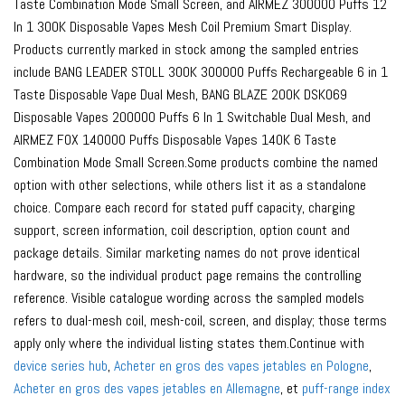
Taste Combination Mode Small Screen, and AIRMEZ 300000 Puffs 12
In 1 300K Disposable Vapes Mesh Coil Premium Smart Display.
Products currently marked in stock among the sampled entries
include BANG LEADER STOLL 300K 300000 Puffs Rechargeable 6 in 1
Taste Disposable Vape Dual Mesh, BANG BLAZE 200K DSK069
Disposable Vapes 200000 Puffs 6 In 1 Switchable Dual Mesh, and
AIRMEZ FOX 140000 Puffs Disposable Vapes 140K 6 Taste
Combination Mode Small Screen.Some products combine the named
option with other selections, while others list it as a standalone
choice. Compare each record for stated puff capacity, charging
support, screen information, coil description, option count and
package details. Similar marketing names do not prove identical
hardware, so the individual product page remains the controlling
reference. Visible catalogue wording across the sampled models
refers to dual-mesh coil, mesh-coil, screen, and display; those terms
apply only where the individual listing states them.Continue with
device series hub
,
Acheter en gros des vapes jetables en Pologne
,
Acheter en gros des vapes jetables en Allemagne
, et
puff-range index