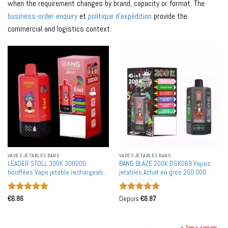
when the requirement changes by brand, capacity or format. The
business-order enquiry
et
politique d'expédition
provide the
commercial and logistics context.
VAPES JETABLES BANG
VAPES JETABLES BANG
LEADER STOLL 300K 300000
BANG BLAZE 200K DSK069 Vapes
bouffées Vape jetable rechargeable
jetables Achat en gros 200 000
6 en 1 goût Achat en gros en vrac
bouffées 6 en 1 Double maille
Double maille
interchangeable
Note
5
sur
Note
5
sur
€
6.86
Depuis
€
6.87
5
5