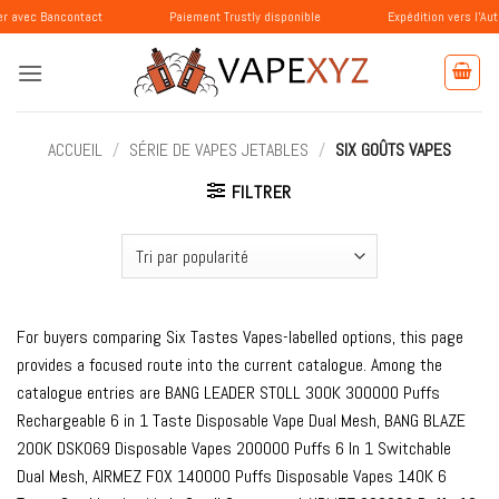
Passer
ncontact
Paiement Trustly disponible
Expédition vers l'Autriche, la S
au
contenu
ACCUEIL
/
SÉRIE DE VAPES JETABLES
/
SIX GOÛTS VAPES
FILTRER
For buyers comparing Six Tastes Vapes-labelled options, this page
provides a focused route into the current catalogue. Among the
catalogue entries are BANG LEADER STOLL 300K 300000 Puffs
Rechargeable 6 in 1 Taste Disposable Vape Dual Mesh, BANG BLAZE
200K DSK069 Disposable Vapes 200000 Puffs 6 In 1 Switchable
Dual Mesh, AIRMEZ FOX 140000 Puffs Disposable Vapes 140K 6