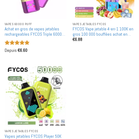
VAPES 60000 PUFF
VAPES JETABLES FYCOS
Achat en gros de vapes jetables
FYCOS Vape jetable 4-en-1 100K en
rechargeables FYCOS Triple 60000
gros 100 000 bouffées achat en
€
6.88
bouffées en vente en gros
bulk
Note
5
sur
Depuis
€
6.60
5
VAPES JETABLES FYCOS
Vapes jetables FYCOS Player 50K