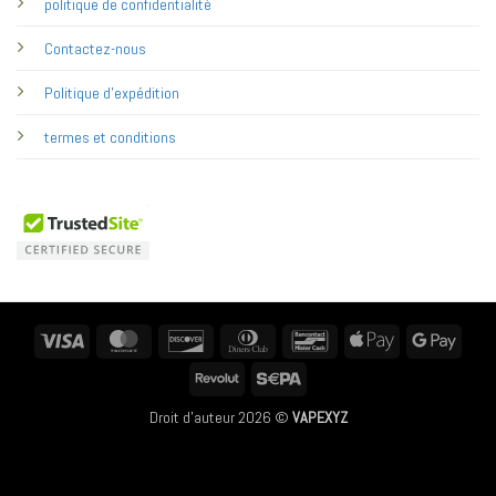
politique de confidentialité
Contactez-nous
Politique d'expédition
termes et conditions
Visa
MasterCard
Discover
Dinners
Bancontact
Apple
Googl
Club
Pay
Pay
Revolut
Sepa
Droit d'auteur 2026 ©
VAPEXYZ