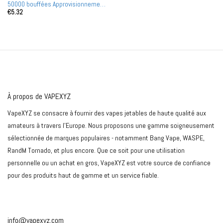
50000 bouffées Approvisionnement
€
5.32
en gros Affichage LED Double
bobine à maillage
À propos de VAPEXYZ
VapeXYZ se consacre à fournir des vapes jetables de haute qualité aux
amateurs à travers l'Europe. Nous proposons une gamme soigneusement
sélectionnée de marques populaires - notamment Bang Vape, WASPE,
RandM Tornado, et plus encore. Que ce soit pour une utilisation
personnelle ou un achat en gros, VapeXYZ est votre source de confiance
pour des produits haut de gamme et un service fiable.
info@vapexyz.com