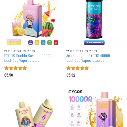
VAPES JETABLES FYCOS
VAPES JETABLES FYCOS
FYCOS Double Saveurs 50000
Achat en gros FYCOS 40000
Bouffées Vape Jetable
bouffées Vapes jetables
Rechargeable Achat en Gros Bulk
rechargeables en gros
Note
5
sur
Note
5
sur
€
5.58
€
5.32
5
5