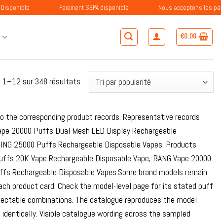
Paiement SEPA disponible
Nous acceptons les paiements avec
€
0.00
S
Trié
e 1–12 sur 348 résultats
par
popularité
 to the corresponding product records. Representative records
ape 20000 Puffs Dual Mesh LED Display Rechargeable
ING 25000 Puffs Rechargeable Disposable Vapes. Products
Puffs 20K Vape Rechargeable Disposable Vape, BANG Vape 20000
ffs Rechargeable Disposable Vapes.Some brand models remain
 each product card. Check the model-level page for its stated puff
 selectable combinations. The catalogue reproduces the model
s identically. Visible catalogue wording across the sampled