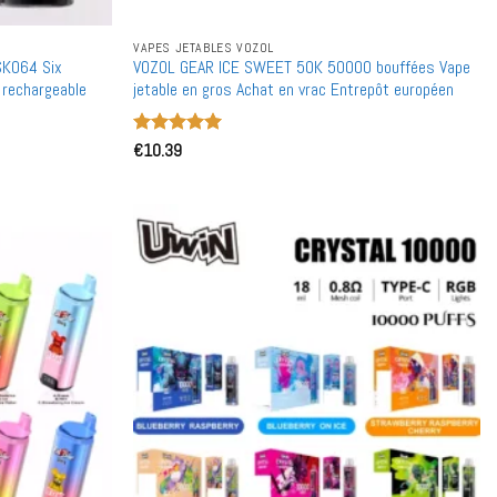
VAPES JETABLES VOZOL
SK064 Six
VOZOL GEAR ICE SWEET 50K 50000 bouffées Vape
 rechargeable
jetable en gros Achat en vrac Entrepôt européen
Note
€
10.39
5
sur
5