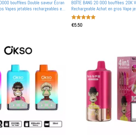
0000 bouffées Double saveur Écran
BOÎTE BANG 20 000 bouffées 20K 
os Vapes jetables rechargeables en
Rechargeable Achat en gros Vape je
Note
€
5.50
5
sur
5