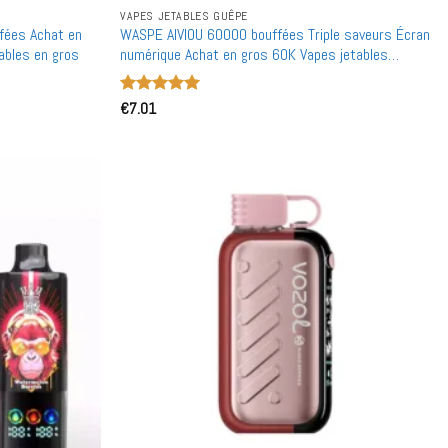
VAPES JETABLES GUÊPE
fées Achat en
WASPE AIVIOU 60000 bouffées Triple saveurs Écran
ables en gros
numérique Achat en gros 60K Vapes jetables
rechargeables en gros
Note
€
7.01
5
sur
5