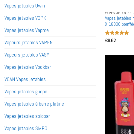
Vapes jetables Uwin
VAPES JETABLES 
Vapes jetables VOPK
Vapes jetables 
X 18000 bouffée
en bulk
Vapes jetables Vapme
Note
€
6.62
5
sur
Vapeurs jetables VAPEN
5
Vapeurs jetables VASY
Vapes jetables Vookbar
VCAN Vapes jetables
Vapes jetables guêpe
Vapes jetables à barre platine
Vapes jetables solobar
Vapes jetables SMPO