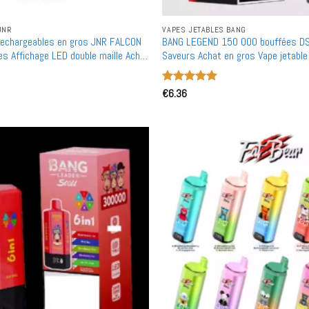
JNR
VAPES JETABLES BANG
rechargeables en gros JNR FALCON
BANG LEGEND 150 000 bouffées D
s Affichage LED double maille Achat
Saveurs Achat en gros Vape jetable
Note
€
6.36
5
sur
5