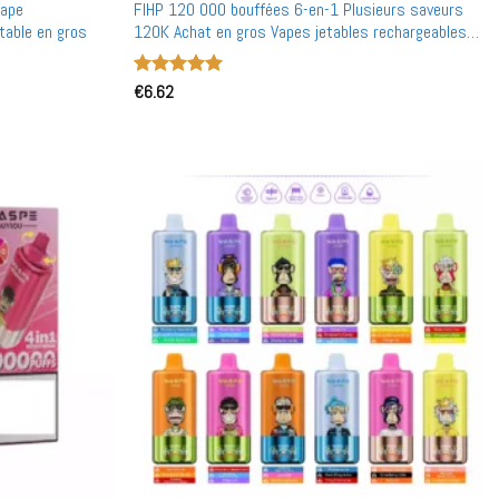
Vape
FIHP 120 000 bouffées 6-en-1 Plusieurs saveurs
table en gros
120K Achat en gros Vapes jetables rechargeables
en vente en gros
Note
€
6.62
5
sur
5