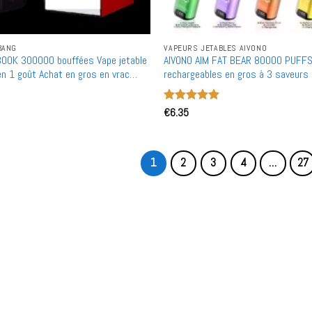
BANG
VAPEURS JETABLES AIVONO
00K 300000 bouffées Vape jetable
AIVONO AIM FAT BEAR 80000 PUFFS
en 1 goût Achat en gros en vrac
rechargeables en gros à 3 saveurs 
000 puffs Achat en bulk
Note
€
6.35
5
sur
5
1
2
3
4
…
27