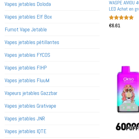
WASPE AIVIOU 4
Vapes jetables Doloda
LED Achat en gr
gros
Vapes jetables Elf Box
Note
€
6.61
5
sur
Fumot Vape Jetable
5
Vapes jetables pétillantes
Vapes jetables FYCOS
Vapes jetables FIHP
Vapes jetables FluuM
Vapeurs jetables Gazzbar
Vapes jetables Grativape
Vapes jetables JNR
Vapes jetables IQTE