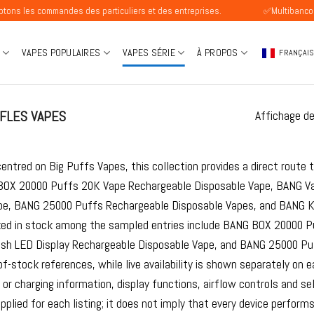
mandes des particuliers et des entreprises.
✅Multibanco Disponible
VAPES POPULAIRES
VAPES SÉRIE
À PROPOS
FRANÇAI
FLES VAPES
Affichage d
entred on Big Puffs Vapes, this collection provides a direct route
BOX 20000 Puffs 20K Vape Rechargeable Disposable Vape, BANG V
pe, BANG 25000 Puffs Rechargeable Disposable Vapes, and BANG K
ked in stock among the sampled entries include BANG BOX 20000 
sh LED Display Rechargeable Disposable Vape, and BANG 25000 Pu
-of-stock references, while live availability is shown separately on
y or charging information, display functions, airflow controls and
pplied for each listing; it does not imply that every device perform