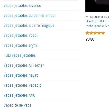
Vapes jetables lavande
Vapes jetables du dernier amour
VAPES JETABLES 
LEADER STOLL 3
Vapes jetables à barre magique
rechargeable 6 
Double maille
Vapes jetables Vozol
Note
€
6.86
5
sur
5
Vapes jetables arymi
FOLI Vapes jetables
Vapes jetables Al Fakhar
Vapes jetables hayat
Vapes jetables Vapsolo
Vapes jetables ANU
Capacité de vape