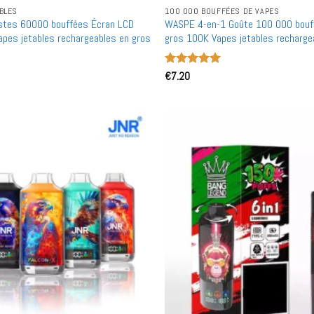
BLES
100 000 BOUFFÉES DE VAPES
stes 60000 bouffées Écran LCD
WASPE 4-en-1 Goûte 100 000 bouf
apes jetables rechargeables en gros
gros 100K Vapes jetables recharge
Note
€
7.20
5
sur
5