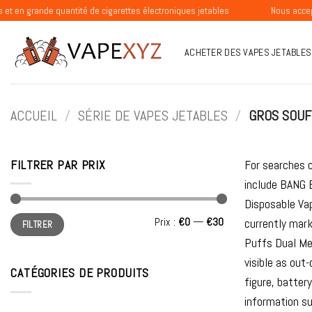
Passer
quantité de cigarettes électroniques jetables
Nous acceptons les com
au
contenu
ACHETER DES VAPES JETABLES
ACCUEIL
/
SÉRIE DE VAPES JETABLES
/
GROS SOUF
FILTRER PAR PRIX
For searches c
include BANG 
Disposable Va
Prix
Prix
Prix :
€0
—
€30
currently mar
FILTRER
min
max
Puffs Dual Me
visible as out
CATÉGORIES DE PRODUITS
figure, batter
information su