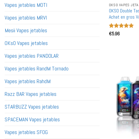
Vapes jetables MOTI
OKSO VAPES JETA
OKSO Double Ta
Achat en gros V
Vapes jetables MRVI
Mesii Vapes jetables
Note
€
5.96
5
sur
5
OKsO Vapes jetables
Vapes jetables PANDOLAR
Vapes jetables RandM Tornado
Vapes jetables RahdM
Razz BAR Vapes jetables
STARBUZZ Vapes jetables
SPACEMAN Vapes jetables
Vapes jetables SFOG