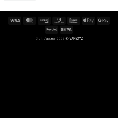
Visa
MasterCard
Discover
Dinners
Bancontact
Apple
Googl
Club
Pay
Pay
Revolut
Sepa
Droit d'auteur 2026 ©
VAPEXYZ