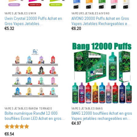
VAPES JETABLES UWIN
VAPEURS JETABLES AIVONO
Uwin Crystal 10000 Puffs Achat en
AIVONO 20000 Puffs Achat en Gros
Gros Vapes Jetables
Vapes Jetables Rechargeables en
€
5.32
€
6.20
Rechargeables en Gros
Gros
VAPES JETABLES RANDM TORNADO
VAPES JETABLES BANG
Boîte numérique RandM 12 000
BANG 12000 bouffées Achat en gros
bouffées Écran LED Achat en gros
Vapes jetables rechargeables en
€
4.97
Vape jetable rechargeable en vente
gros
en gros
Note
5
sur
€
6.54