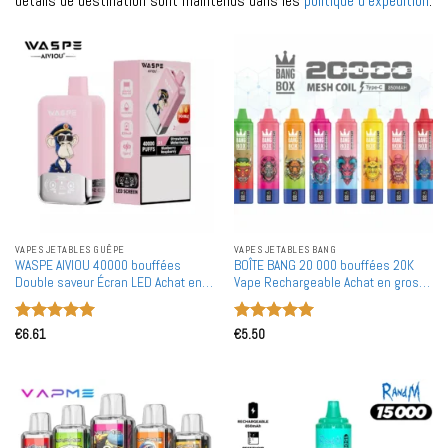
détails de destination sont maintenus dans les
politique d'expédition
.
VAPES JETABLES GUÊPE
VAPES JETABLES BANG
WASPE AIVIOU 40000 bouffées
BOÎTE BANG 20 000 bouffées 20K
Double saveur Écran LED Achat en
Vape Rechargeable Achat en gros
gros Vapes jetables rechargeables
Vape jetable en gros
en gros
Note
5
sur
Note
5
sur
€
6.61
€
5.50
5
5