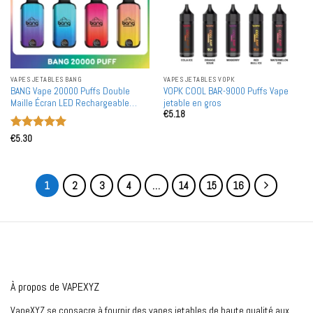
VAPES JETABLES BANG
VAPES JETABLES VOPK
BANG Vape 20000 Puffs Double
VOPK COOL BAR-9000 Puffs Vape
Maille Écran LED Rechargeable
jetable en gros
€
5.18
Achat en Gros Vape Jetable en Gros
Note
5
sur
€
5.30
5
1
2
3
4
…
14
15
16
À propos de VAPEXYZ
VapeXYZ se consacre à fournir des vapes jetables de haute qualité aux