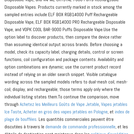
Disposable Vapes. Products currently marked in stock among the
sampled entries include ELF BOX RGB14000 Puff Rechargeable
Disposable Vape, ELF BOX RGB14000 PRO Rechargeable Disposable
Vape, and VOPK COOL BAR-9000 Puffs Disposable Vape.Use the
option label to discover products, then compare the device rather
than assuming identical output across brands. Before choosing a
model, check its capacity label, charging details, control or screen
functions, coil configuration and package contents. Availability and
option combinations are dynamic; use the current product record
instead of relying on an older search snippet. Visible catalogue
wording across the sampled models refers to dual-mesh coil, mesh-
coil, display, and rechargeable; those terms apply only where the
individual listing states them.To continue the comparison, move
through
Achetez les Meilleurs Goûts de Vape Jetable
,
Vapes jetables
Ice Taste
,
Acheter en gros des vapes jetables en Pologne
, et
index de
plage de bouffées
. Les quantités commerciales peuvent être
discutées à travers le
demande de commande professionnelle
, et les