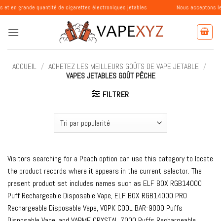
Passer
 quantité de cigarettes électroniques jetables
Nous acceptons les commandes
au
contenu
ACCUEIL
/
ACHETEZ LES MEILLEURS GOÛTS DE VAPE JETABLE
/
VAPES JETABLES GOÛT PÊCHE
FILTRER
Visitors searching for a Peach option can use this category to locate
the product records where it appears in the current selector. The
present product set includes names such as ELF BOX RGB14000
Puff Rechargeable Disposable Vape, ELF BOX RGB14000 PRO
Rechargeable Disposable Vape, VOPK COOL BAR-9000 Puffs
Disposable Vape, and VAPME CRYSTAL 7000 Puffs Rechargeable