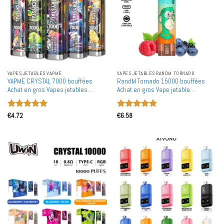
VAPES JETABLES VAPME
VAPES JETABLES RANDM TORNADO
VAPME CRYSTAL 7000 bouffées
RandM Tornado 15000 bouffées
Achat en gros Vapes jetables
Achat en gros Vape jetable
rechargeables en gros
rechargeable en gros
Note
5
sur
Note
5
sur
€
4.72
€
6.58
5
5