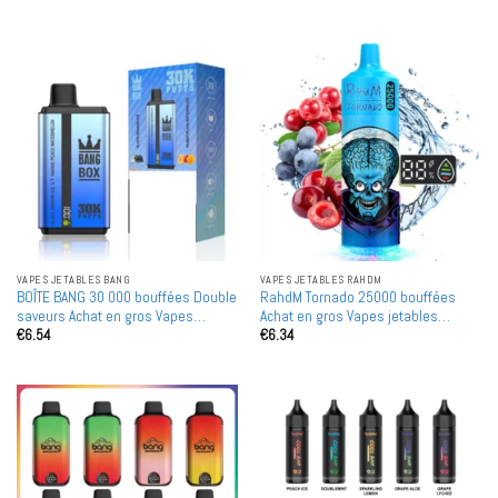
5
VAPES JETABLES BANG
VAPES JETABLES RAHDM
BOÎTE BANG 30 000 bouffées Double
RahdM Tornado 25000 bouffées
saveurs Achat en gros Vapes
Achat en gros Vapes jetables
€
6.54
€
6.34
jetables rechargeables en gros
rechargeables en gros