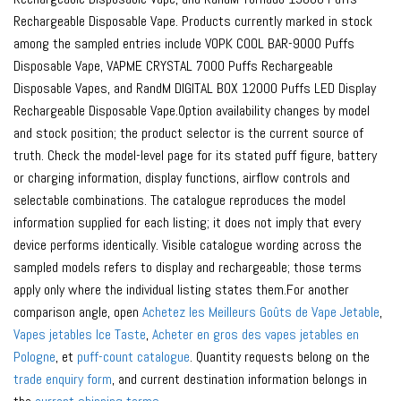
Rechargeable Disposable Vape. Products currently marked in stock
among the sampled entries include VOPK COOL BAR-9000 Puffs
Disposable Vape, VAPME CRYSTAL 7000 Puffs Rechargeable
Disposable Vapes, and RandM DIGITAL BOX 12000 Puffs LED Display
Rechargeable Disposable Vape.Option availability changes by model
and stock position; the product selector is the current source of
truth. Check the model-level page for its stated puff figure, battery
or charging information, display functions, airflow controls and
selectable combinations. The catalogue reproduces the model
information supplied for each listing; it does not imply that every
device performs identically. Visible catalogue wording across the
sampled models refers to display and rechargeable; those terms
apply only where the individual listing states them.For another
comparison angle, open
Achetez les Meilleurs Goûts de Vape Jetable
,
Vapes jetables Ice Taste
,
Acheter en gros des vapes jetables en
Pologne
, et
puff-count catalogue
. Quantity requests belong on the
trade enquiry form
, and current destination information belongs in