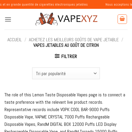
Passer
e quantité de cigarettes électroniques jetables
Nous acceptons les commandes
au
contenu
ACCUEIL
/
ACHETEZ LES MEILLEURS GOÛTS DE VAPE JETABLE
/
VAPES JETABLES AU GOÛT DE CITRON
FILTRER
The role of this Lemon Taste Disposable Vapes page is to connect a
taste preference with the relevant live product records.
Representative records include VOPK COOL BAR-9000 Puffs
Disposable Vape, VAPME CRYSTAL 7000 Puffs Rechargeable
Disposable Vapes, RandM DIGITAL BOX 12000 Puffs LED Display
Rechargeable Disposable Vape, and RandM Tornado 15000 Puffs