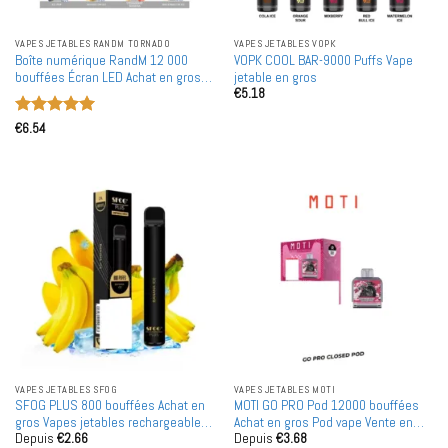
VAPES JETABLES RANDM TORNADO
VAPES JETABLES VOPK
Boîte numérique RandM 12 000
VOPK COOL BAR-9000 Puffs Vape
bouffées Écran LED Achat en gros
jetable en gros
€
5.18
Vape jetable rechargeable en vente
en gros
Note
5
sur
€
6.54
5
VAPES JETABLES SFOG
VAPES JETABLES MOTI
SFOG PLUS 800 bouffées Achat en
MOTI GO PRO Pod 12000 bouffées
gros Vapes jetables rechargeables
Achat en gros Pod vape Vente en
Depuis
€
2.66
Depuis
€
3.68
en gros
gros