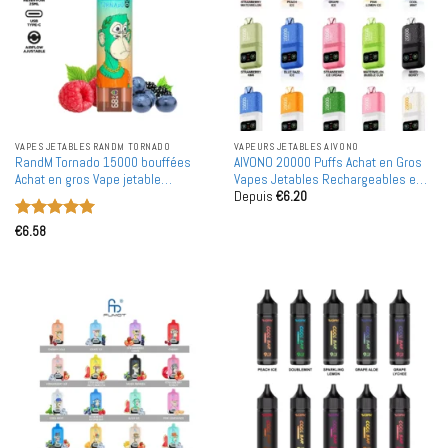
VAPES JETABLES RANDM TORNADO
VAPEURS JETABLES AIVONO
RandM Tornado 15000 bouffées
AIVONO 20000 Puffs Achat en Gros
Achat en gros Vape jetable
Vapes Jetables Rechargeables en
Depuis
€
6.20
rechargeable en gros
Gros
Note
5
sur
€
6.58
5