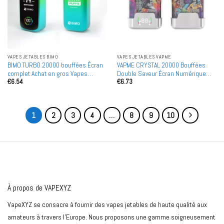
VAPES JETABLES BIMO
VAPES JETABLES VAPME
BIMO TURBO 20000 bouffées Écran
VAPME CRYSTAL 20000 Bouffées
complet Achat en gros Vapes
Double Saveur Écran Numérique
€
6.54
€
6.73
jetables rechargeables en gros
Achat en Gros Vapes Jetables
Rechargeables en Gros
1
2
3
4
…
8
9
10
À propos de VAPEXYZ
VapeXYZ se consacre à fournir des vapes jetables de haute qualité aux
amateurs à travers l'Europe. Nous proposons une gamme soigneusement