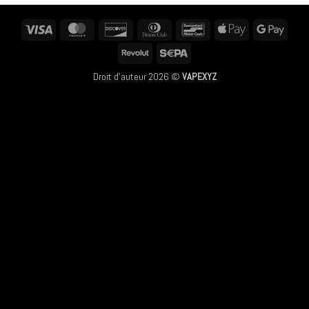
Visa
MasterCard
Discover
Dinners
Bancontact
Apple
Googl
Club
Pay
Pay
Revolut
Sepa
Droit d'auteur 2026 ©
VAPEXYZ