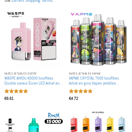
the
current shipping terms
.
VAPES JETABLES GUÊPE
VAPES JETABLES VAPME
WASPE AIVIOU 40000 bouffées
VAPME CRYSTAL 7000 bouffées
Double saveur Écran LED Achat en
Achat en gros Vapes jetables
gros Vapes jetables rechargeables
rechargeables en gros
en gros
Note
5
sur
Note
5
sur
€
6.61
€
4.72
5
5