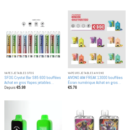
VAPES JETABLES SFOG
VAPEURS JETABLES AIVONO
SFOG Crystal Bar S85 600 bouffées
AIVONO AIM FREAK 13000 bouffées
Achat en gros Vapes jetables
Écran numérique Achat en gros
Depuis
€
5.98
€
5.76
rechargeables en gros
Vapes jetables rechargeables en
vente en gros