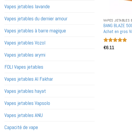
Vapes jetables lavande
Vapes jetables du dernier amour
VAPES JETABLES 
BANG BLAZE 500
Vapes jetables à barre magique
Achat en gros V
Vapes jetables Vozol
Note
€
6.11
5
sur
5
Vapes jetables arymi
FOLI Vapes jetables
Vapes jetables Al Fakhar
Vapes jetables hayat
Vapes jetables Vapsolo
Vapes jetables ANU
Capacité de vape