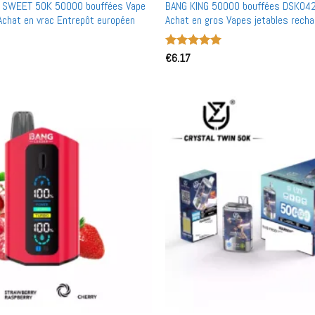
 SWEET 50K 50000 bouffées Vape
BANG KING 50000 bouffées DSK042
 Achat en vrac Entrepôt européen
Achat en gros Vapes jetables rech
gros
Note
€
6.17
5
sur
5