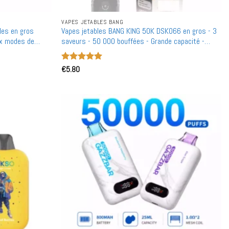
VAPES JETABLES BANG
les en gros
Vapes jetables BANG KING 50K DSK066 en gros - 3
ux modes de
saveurs - 50 000 bouffées - Grande capacité -
able
Achat en bulk rechargeable
Note
€
5.80
5
sur
5