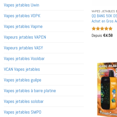
Vapes jetables Uwin
VAPES JETABLES 
Vapes jetables VOPK
QQ BANG 50K DS
Achat en Gros A
Vapes jetables Vapme
Note
Depuis
5
€
sur
4.58
Vapeurs jetables VAPEN
5
Vapeurs jetables VASY
Vapes jetables Vookbar
VCAN Vapes jetables
Vapes jetables guêpe
Vapes jetables à barre platine
Vapes jetables solobar
Vapes jetables SMPO