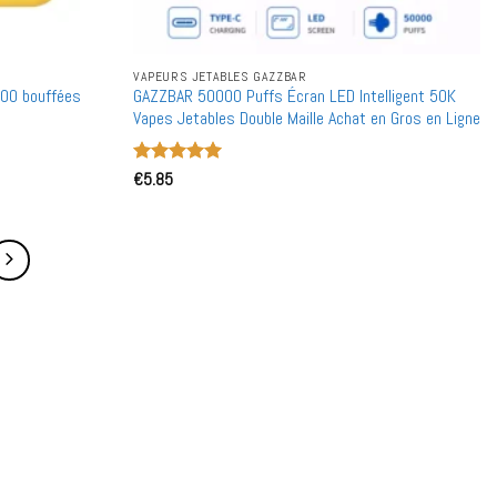
VAPEURS JETABLES GAZZBAR
000 bouffées
GAZZBAR 50000 Puffs Écran LED Intelligent 50K
Vapes Jetables Double Maille Achat en Gros en Ligne
Note
€
5.85
5
sur
5