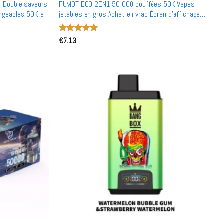
 Double saveurs
FUMOT ECO 2EN1 50 000 bouffées 50K Vapes
argeables 50K en
jetables en gros Achat en vrac Écran d'affichage
intelligent Double saveur
Note
€
7.13
5
sur
5