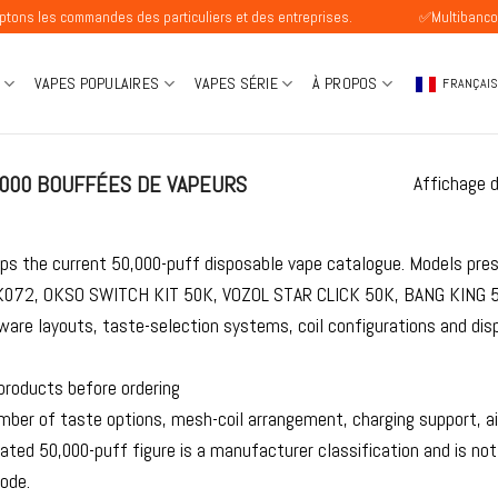
mmandes des particuliers et des entreprises.
✅Multibanco Disponible
VAPES POPULAIRES
VAPES SÉRIE
À PROPOS
FRANÇAI
000 BOUFFÉES DE VAPEURS
Affichage 
ups the current 50,000-puff disposable vape catalogue. Models pre
072, OKSO SWITCH KIT 50K, VOZOL STAR CLICK 50K, BANG KING 5
ware layouts, taste-selection systems, coil configurations and dis
roducts before ordering
ber of taste options, mesh-coil arrangement, charging support, ai
ated 50,000-puff figure is a manufacturer classification and is not
ode.