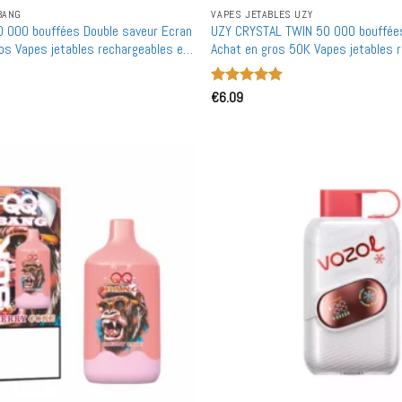
BANG
VAPES JETABLES UZY
 000 bouffées Double saveur Ecran
UZY CRYSTAL TWIN 50 000 bouffées
os Vapes jetables rechargeables en
Achat en gros 50K Vapes jetables 
gros
Note
€
6.09
5
sur
5