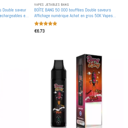
VAPES JETABLES BANG
 Double saveur
BOÎTE BANG 50 000 bouffées Double saveurs
rechargeables en
Affichage numérique Achat en gros 50K Vapes
jetables rechargeables en vente en gros
Note
€
6.73
5
sur
5