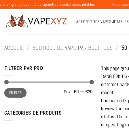
Passer
e quantité de cigarettes électroniques jetables
Nous acceptons les co
au
contenu
ACHETER DES VAPES JETABLES
ACCUEIL
/
BOUTIQUE DE VAPE PAR BOUFFÉES
/
50 
FILTRER PAR PRIX
This page gro
BANG 50K DSK
different hard
Prix
Prix
Prix :
€0
—
€20
model.
FILTRER
min
max
Compare 50K p
Review the num
CATÉGORIES DE PRODUITS
status. The st
or operating m