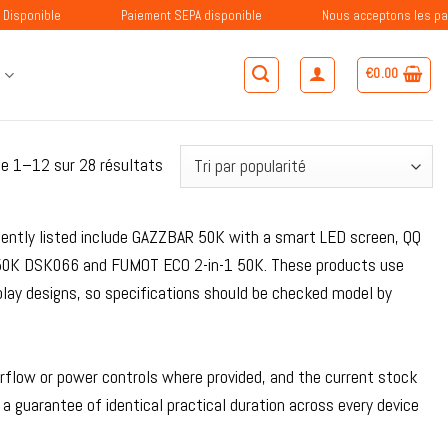
Paiement SEPA disponible
Nous acceptons les paiements ave
€
0.00
S
Trié
de 1–12 sur 28 résultats
par
popularité
sently listed include GAZZBAR 50K with a smart LED screen, QQ
0K DSK066 and FUMOT ECO 2-in-1 50K. These products use
play designs, so specifications should be checked model by
rflow or power controls where provided, and the current stock
 a guarantee of identical practical duration across every device