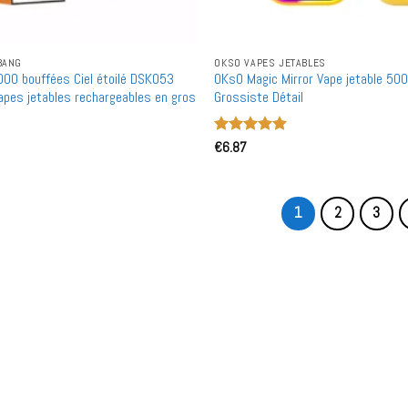
BANG
OKSO VAPES JETABLES
00 bouffées Ciel étoilé DSK053
OKsO Magic Mirror Vape jetable 50
apes jetables rechargeables en gros
Grossiste Détail
Note
€
6.87
5
sur
5
1
2
3