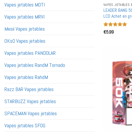
Vapes jetables MOTI
VAPES JETABLES 
LEADER BANG 50
LCD Achat en gr
Vapes jetables MRVI
vente en gros
Mesii Vapes jetables
Note
€
5.99
5
sur
5
OKsO Vapes jetables
Vapes jetables PANDOLAR
Vapes jetables RandM Tornado
Vapes jetables RahdM
Razz BAR Vapes jetables
STARBUZZ Vapes jetables
SPACEMAN Vapes jetables
Vapes jetables SFOG