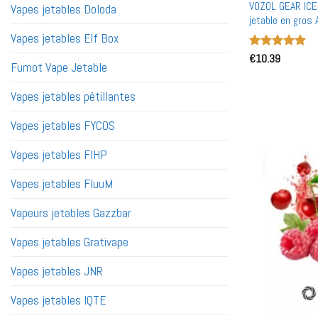
VOZOL GEAR ICE
Vapes jetables Doloda
jetable en gros
Vapes jetables Elf Box
Note
€
10.39
5
sur
Fumot Vape Jetable
5
Vapes jetables pétillantes
Vapes jetables FYCOS
Vapes jetables FIHP
Vapes jetables FluuM
Vapeurs jetables Gazzbar
Vapes jetables Grativape
Vapes jetables JNR
Vapes jetables IQTE