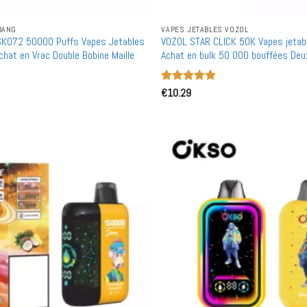
BANG
VAPES JETABLES VOZOL
K072 50000 Puffs Vapes Jetables
VOZOL STAR CLICK 50K Vapes jetab
chat en Vrac Double Bobine Maille
Achat en bulk 50 000 bouffées De
puissance ajustables Flux d'air régl
Rechargeable
Note
€
10.29
5
sur
5