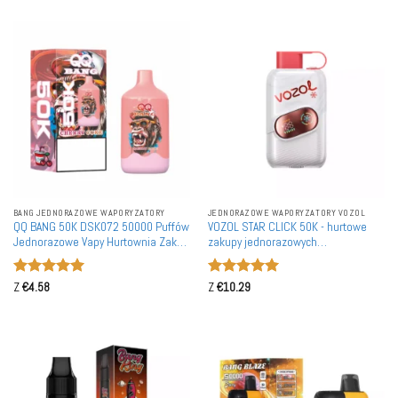
BANG JEDNORAZOWE WAPORYZATORY
JEDNORAZOWE WAPORYZATORY VOZOL
QQ BANG 50K DSK072 50000 Puffów
VOZOL STAR CLICK 50K - hurtowe
Jednorazowe Vapy Hurtownia Zakup
zakupy jednorazowych
Luzem Podwójna Cewka Siatkowa
waporyzatorów w dużych ilościach.
50 000 zaciągnięć, podwójne tryby
Oceniono
5
Oceniono
5
mocy, regulowany przepływ
Z
€
4.58
Z
€
10.29
na 5
na 5
powietrza, możliwość ponownego
ładowania.