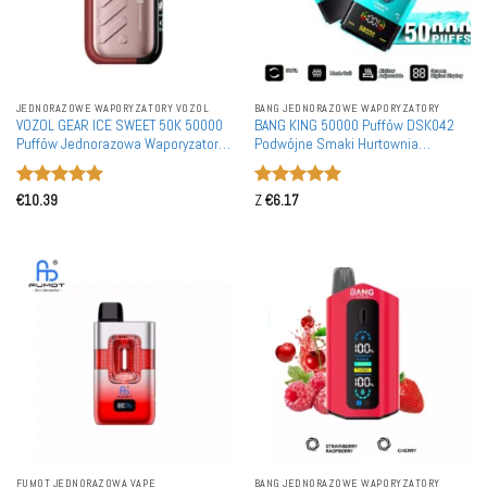
JEDNORAZOWE WAPORYZATORY VOZOL
BANG JEDNORAZOWE WAPORYZATORY
VOZOL GEAR ICE SWEET 50K 50000
BANG KING 50000 Puffów DSK042
Puffów Jednorazowa Waporyzator
Podwójne Smaki Hurtownia
Hurtownia Zakup luzem Magazyn
Akumulatorowych 50K
Europejski
Jednorazowych Waporyzatorów
Oceniono
5
Oceniono
5
€
10.39
Z
€
6.17
na 5
na 5
FUMOT JEDNORAZOWA VAPE
BANG JEDNORAZOWE WAPORYZATORY