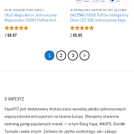
OKSO JEDNORAZOWE WAPES
JEDNORAZOWE WAPORYZATORY GAZZBAR
OKsO Magic Mirror Jednorazowy
GAZZBAR 50000 Puffów Inteligentny
Waporyzator 50000 Puffów Hurt
Ekran LED 50K Jednorazowe Vape z
Detal
Podwójną Siatką Zakup Hurtowy
Oceniono
5
Oceniono
5
Z
€
6.87
Z
€
5.85
na 5
na 5
1
2
3
O VAPEXYZ
VapeXYZ jest dedykowany dostarczaniu wysokiej jakości jednorazowych
waporyzatorów entuzjastom na terenie Europy. Oferujemy starannie
wybraną gamę popularnych marek — w tym Bang Vape, WASPE, RandM
Tornado i wiele innych. Zarówno do użytku osobistego, jak i zakupu