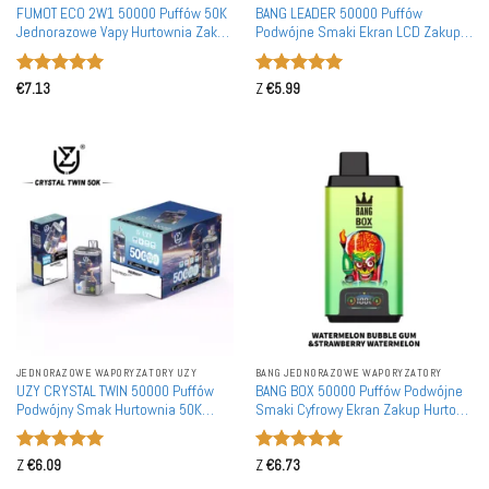
FUMOT ECO 2W1 50000 Puffów 50K
BANG LEADER 50000 Puffów
Jednorazowe Vapy Hurtownia Zakup
Podwójne Smaki Ekran LCD Zakup
luzem Inteligentny Ekran Podwójny
Hurtowy Akumulatory Wznawialne
Smak
Jednorazowe Vape Hurt
Oceniono
5
Oceniono
5
€
7.13
Z
€
5.99
na 5
na 5
JEDNORAZOWE WAPORYZATORY UZY
BANG JEDNORAZOWE WAPORYZATORY
UZY CRYSTAL TWIN 50000 Puffów
BANG BOX 50000 Puffów Podwójne
Podwójny Smak Hurtownia 50K
Smaki Cyfrowy Ekran Zakup Hurtowy
Akumulatorowych Jednorazowych
50K Rechargeable Jednorazowe
Vape'ów
Vape'a Luzem
Oceniono
5
Oceniono
5
Z
€
6.09
Z
€
6.73
na 5
na 5