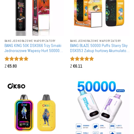
BANG JEDNORAZOWE WAPORYZATORY
BANG JEDNORAZOWE WAPORYZATORY
BANG KING 50K DSK066 Trzy Smaki
BANG BLAZE 50000 Puffs Starry Sky
Jednorazowe Wapesy Hurt 50000
DSK053 Zakup hurtowy Akumulatory
Puffs Duża Pojemność Zakup
Waporyzatory jednorazowe
Luzem Naładować
Oceniono
5
Oceniono
5
Z
€
5.80
Z
€
6.11
na 5
na 5