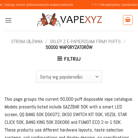
Przewiń
luzem jednorazowych waporyzatorów
✨✨✨Akceptujemy zamówienia od osób pr
do
zawartości
STRONA GŁÓWNA
/
SKLEP Z E-PAPIEROSAMI FIRMY PUFFS
/
50000 WAPORYZATORÓW
FILTRUJ
This page groups the current 50,000-puff disposable vape catalogue.
Models presently listed include GAZZBAR 50K with a smart LED
screen, QQ BANG 50K DSK072, OKSO SWITCH KIT 50K, VOZOL STAR
CLICK 50K, BANG KING 50K DSK066 and FUMOT ECO 2-in-1 50K.
These products use different hardware layouts, taste-selection
systems, coil configurations and display designs, so specifications