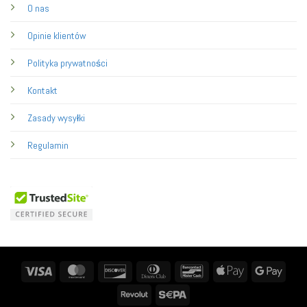
O nas
Opinie klientów
Polityka prywatności
Kontakt
Zasady wysyłki
Regulamin
Visa
MasterCard
Discover
Dinners
Bancontact
Apple
Googl
Club
Pay
Pay
Revolut
Sepa