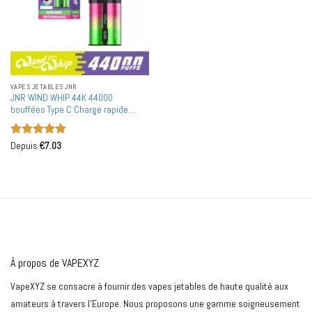
VAPES JETABLES JNR
JNR WIND WHIP 44K 44000
bouffées Type C Charge rapide
Écran intelligent Vape jetable
rechargeable en gros Achat en bulk
Note
5
sur
Depuis
€
7.03
5
À propos de VAPEXYZ
VapeXYZ se consacre à fournir des vapes jetables de haute qualité aux
amateurs à travers l'Europe. Nous proposons une gamme soigneusement