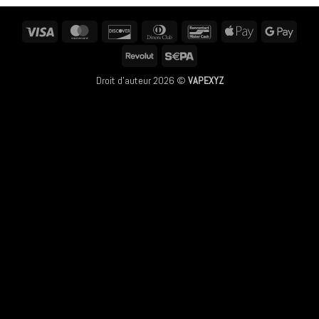
Visa
MasterCard
Discover
Dinners
Bancontact
Apple
Googl
Club
Pay
Pay
Revolut
Sepa
Droit d'auteur 2026 ©
VAPEXYZ