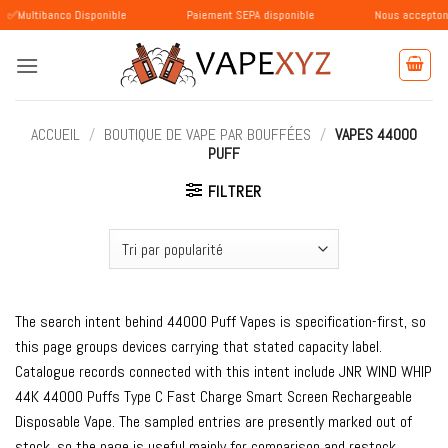
Passer
nco Disponible
Paiement SEPA disponible
Nous acceptons les paiem
au
contenu
ACCUEIL
/
BOUTIQUE DE VAPE PAR BOUFFÉES
/
VAPES 44000
PUFF
FILTRER
The search intent behind 44000 Puff Vapes is specification-first, so
this page groups devices carrying that stated capacity label.
Catalogue records connected with this intent include JNR WIND WHIP
44K 44000 Puffs Type C Fast Charge Smart Screen Rechargeable
Disposable Vape. The sampled entries are presently marked out of
stock, so the page is useful mainly for comparison and restock