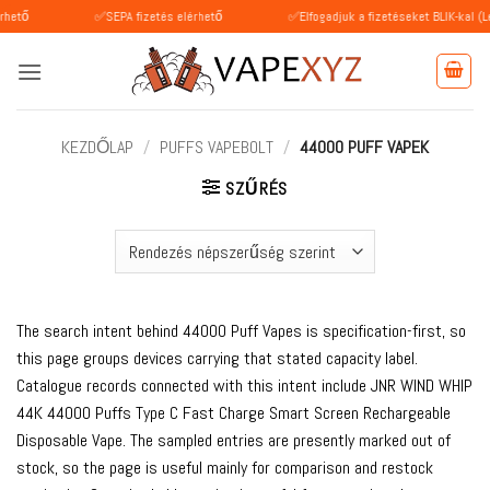
Skip
✅SEPA fizetés elérhető
✅Elfogadjuk a fizetéseket BLIK-kal (Lengyelors
to
content
KEZDŐLAP
/
PUFFS VAPEBOLT
/
44000 PUFF VAPEK
SZŰRÉS
The search intent behind 44000 Puff Vapes is specification-first, so
this page groups devices carrying that stated capacity label.
Catalogue records connected with this intent include JNR WIND WHIP
44K 44000 Puffs Type C Fast Charge Smart Screen Rechargeable
Disposable Vape. The sampled entries are presently marked out of
stock, so the page is useful mainly for comparison and restock