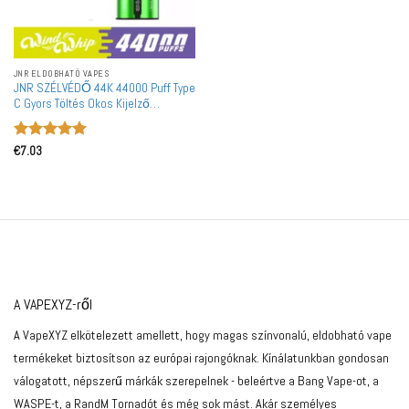
JNR ELDOBHATÓ VAPES
JNR SZÉLVÉDŐ 44K 44000 Puff Type
C Gyors Töltés Okos Kijelző
Újratölthető Eldobható Vape
Nagykereskedelmi Tömeges
Értékelés:
5
Vásárlás
€
7.03
/ 5
A VAPEXYZ-ről
A VapeXYZ elkötelezett amellett, hogy magas színvonalú, eldobható vape
termékeket biztosítson az európai rajongóknak. Kínálatunkban gondosan
válogatott, népszerű márkák szerepelnek - beleértve a Bang Vape-ot, a
WASPE-t, a RandM Tornadót és még sok mást. Akár személyes