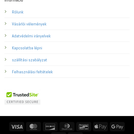
Rólunk
Vásárlói vélemények
Adatvédelmi irányelvek
Kapcsolatba lépni
szállítási szabályzat
Felhasználási feltételek
Visa
MasterCard
Discover
Dinners
Bancontact
Apple
Googl
Club
Pay
Pay