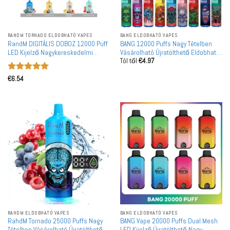
RANDM TORNADO ELDOBHATÓ VAPES
BANG ELDOBHATÓ VAPES
RandM DIGITÁLIS DOBOZ 12000 Puff
BANG 12000 Puffs Nagy Tételben
LED Kijelző Nagykereskedelmi
Vásárolható Újratölthető Eldobható
Tól től
€
4.97
Újratölthető Eldobható Vape Nagy
Vape Nagykereskedelem
Tételben
Értékelés:
5
€
6.54
/ 5
RAHDM ELDOBHATÓ VAPES
BANG ELDOBHATÓ VAPES
RahdM Tornado 25000 Puffs Nagy
BANG Vape 20000 Puffs Dual Mesh
Tételben Vásárolható Újratölthető
LED Kijelző Újratölthető Nagy