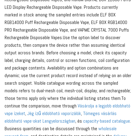
LED Display Rechargeable Disposable Vape. Products currently
marked in stock among the sampled entries include ELF BOX
RGB14000 Puff Rechargeable Disposable Vape, ELF BOX RGB14000
PRO Rechargeable Disposable Vape, and VAPME CRYSTAL 7000 Puffs
Rechargeable Disposable Vapes.Use the option label to discover
products, then compare the device rather than assuming identical
output across brands. Before choosing a model, check its capacity
label, charging details, control or screen functions, coil configuration
and package contents. Availability and option combinations are
dynamic; use the current product record instead of relying on an older
search snippet. Visible catalogue wording across the sampled
models refers to dual-mesh coil, mesh-coil, display, and rechargeable;
those terms apply only where the individual listing states them.To
continue the comparison, move through
Vásárolja a legjobb eldobható
vape ízeket
,
Jég ízű eldobható vaporizálók
,
Tömeges vásárlás
eldobható vape-okat Lengyelországban
, és
capacity-based catalogue
.
Business quantities can be discussed through the
wholesale