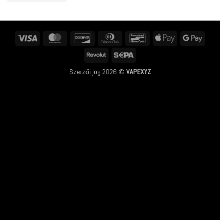
Visa
MasterCard
Discover
Dinners
Bancontact
Apple
Googl
Club
Pay
Pay
Revolut
Sepa
Szerzői jog 2026 ©
VAPEXYZ