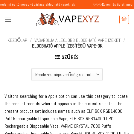
Skip
ömeges vásárlása eldobható vapeknak
✨✨✨Egyéni és üzleti megrendeléseket 
to
content
KEZDŐLAP
/
VÁSÁROLJA A LEGJOBB ELDOBHATÓ VAPE ÍZEKET
/
ELDOBHATÓ APPLE ÍZESÍTÉSŰ VAPE-OK
SZŰRÉS
Visitors searching for a Apple option can use this category to locate
the product records where it appears in the current selector. The
present product set includes names such as ELF BOX RGB14000
Puff Rechargeable Disposable Vape, ELF BOX RGB14000 PRO
Rechargeable Disposable Vape, VAPME CRYSTAL 7000 Puffs
Rechargeable Disposable Vapes, and RandM DIGITAL BOX 12000 Puffs