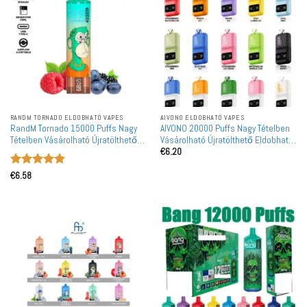
RANDM TORNADO ELDOBHATÓ VAPES
AIVONO ELDOBHATÓ VAPES
RandM Tornado 15000 Puffs Nagy
AIVONO 20000 Puffs Nagy Tételben
Tételben Vásárolható Újratölthető
Vásárolható Újratölthető Eldobható
€
6.20
Eldobható Vape Nagykereskedelem
Vape Nagykereskedelem
Értékelés:
5
€
6.58
/ 5