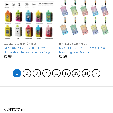
GAZZBAR ELDOBHATÓ VAPES
MRVI ELDOBHATÓ VAPES
GAZZBAR ROCKET 20000 Puffs
MRVI PUFFING 15000 Puffs Dupla
Dupla Mesh Teljes Képernyő Nagy
Mesh Digitális Kijelző
€
5.66
€
7.26
Tételben Vásárolható Újratölthető
Nagykereskedelmi Újratölthető
Eldobható Vape Nagykereskedelem
Eldobható Vape Kiszerelés
1
2
3
4
…
12
13
14
A VAPEXYZ-ről