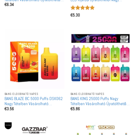
€
6.34
Eldobható Vape Nagykereskedelem
Tételben Kapható Eldobható Vape
Nagykereskedelem
Értékelés:
5
€
5.30
/ 5
BANG ELDOBHATÓ VAPES
BANG ELDOBHATÓ VAPES
BANG BLAZE BC 5000 Puffs DSK062
BANG KING 25000 Puffs Nagy
Nagy Tételben Vásárolható
Tételben Vásárolható Újratölthető
€
3.56
€
5.86
Újratölthető Eldobható Vape
Eldobható Vape Nagykereskedelem
Nagykereskedelem