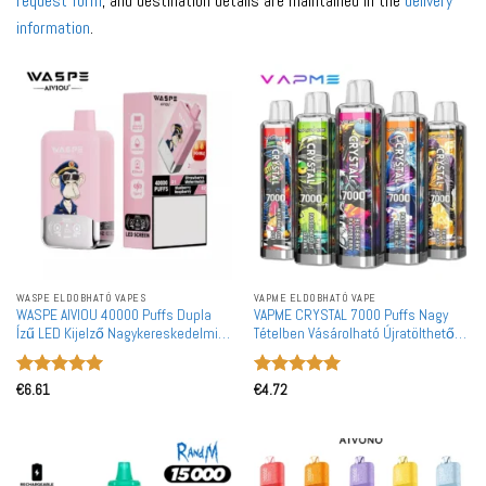
request form
, and destination details are maintained in the
delivery
information
.
WASPE ELDOBHATÓ VAPES
VAPME ELDOBHATÓ VAPE
WASPE AIVIOU 40000 Puffs Dupla
VAPME CRYSTAL 7000 Puffs Nagy
Ízű LED Kijelző Nagykereskedelmi
Tételben Vásárolható Újratölthető
Újratölthető Eldobható Vape Nagy
Eldobható Vape Nagykereskedelem
Tételben Vásárolható
Értékelés:
5
Értékelés:
5
€
6.61
€
4.72
/ 5
/ 5