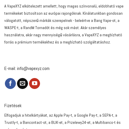
A VapeXYZ elkötelezett amellett, hogy magas színvonalú, eldobható vape
termékeket biztosítson az európai rajongóknak. Kínálatunkban gondosan
válogatott, népszerű márkák szerepelnek - beleértve a Bang Vape-ot, a
WASPE-t, a RandM Tornadót és még sok mást. Akár személyes
használatra, akár nagy mennyiségű vásárlásra, a VapeXYZ a megbízható
forrás a prémium termékekhez és a megbízható szolgáltatáshoz.
E-mail:
info@vapexyz.com
Fizetések
Elfogadjuk a hitelkártyákat, az Apple Pay-t, a Google Pay-t, a SEPA-t, a
Trustly-t, a Bancontact-ot, a BLIK-et, a Przelewy24-et, a Multibanco-t és