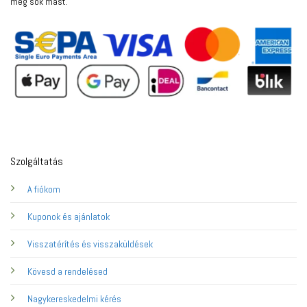
még sok mást.
Szolgáltatás
A fiókom
Kuponok és ajánlatok
Visszatérítés és visszaküldések
Kövesd a rendelésed
Nagykereskedelmi kérés