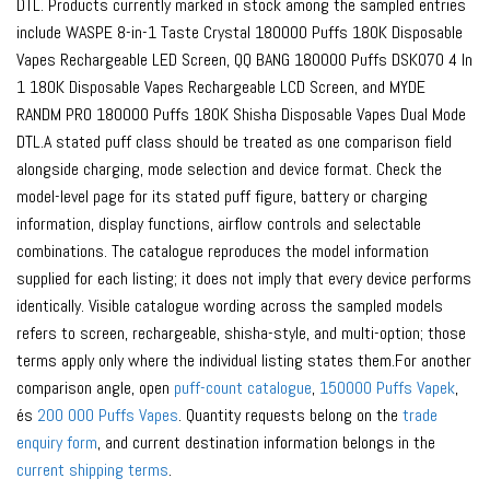
DTL. Products currently marked in stock among the sampled entries
include WASPE 8-in-1 Taste Crystal 180000 Puffs 180K Disposable
Vapes Rechargeable LED Screen, QQ BANG 180000 Puffs DSK070 4 In
1 180K Disposable Vapes Rechargeable LCD Screen, and MYDE
RANDM PRO 180000 Puffs 180K Shisha Disposable Vapes Dual Mode
DTL.A stated puff class should be treated as one comparison field
alongside charging, mode selection and device format. Check the
model-level page for its stated puff figure, battery or charging
information, display functions, airflow controls and selectable
combinations. The catalogue reproduces the model information
supplied for each listing; it does not imply that every device performs
identically. Visible catalogue wording across the sampled models
refers to screen, rechargeable, shisha-style, and multi-option; those
terms apply only where the individual listing states them.For another
comparison angle, open
puff-count catalogue
,
150000 Puffs Vapek
,
és
200 000 Puffs Vapes
. Quantity requests belong on the
trade
enquiry form
, and current destination information belongs in the
current shipping terms
.