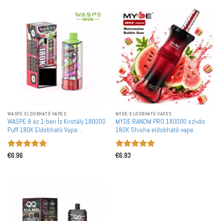
WASPE ELDOBHATÓ VAPES
MYDE ELDOBHATÓ VAPES
WASPE 8 az 1-ben Íz Kristály 180000
MYDE RANDM PRO 180000 szívás
Puff 180K Eldobható Vape
180K Shisha eldobható vape
Nagykereskedelmi Tömeges
nagykereskedelmi vásárlás Dual
Vásárlás Újratölthető LED Kijelző
Mode DTL
Értékelés:
5
Értékelés:
5
€
6.96
€
6.93
/ 5
/ 5