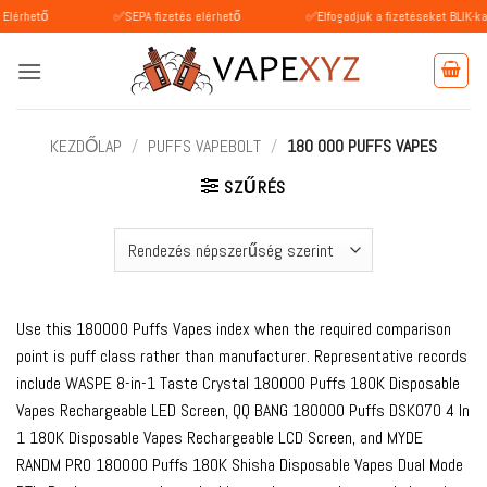
Skip
✅SEPA fizetés elérhető
✅Elfogadjuk a fizetéseket BLIK-kal (Lengyel
to
content
KEZDŐLAP
/
PUFFS VAPEBOLT
/
180 000 PUFFS VAPES
SZŰRÉS
Use this 180000 Puffs Vapes index when the required comparison
point is puff class rather than manufacturer. Representative records
include WASPE 8-in-1 Taste Crystal 180000 Puffs 180K Disposable
Vapes Rechargeable LED Screen, QQ BANG 180000 Puffs DSK070 4 In
1 180K Disposable Vapes Rechargeable LCD Screen, and MYDE
RANDM PRO 180000 Puffs 180K Shisha Disposable Vapes Dual Mode