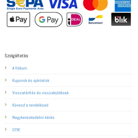
Szolgáltatás
A fiókom
Kuponok és ajánlatok
Visszatérítés és visszaküldések
Kövesd a rendelésed
Nagykereskedelmi kérés
GYIK