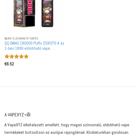
BANG ELDOBHATÓ VAPES
QQ BANG 180000 Puffs DSK070 4 az
1-ben 180K eldobható vape
nagykereskedelmi vásárlás
újratölthető LCD képernyővel
Értékelés:
5
€
6.52
/ 5
A VAPEXYZ-ről
A VapeXYZ elkötelezett amellett, hogy magas színvonalú, eldobható vape
termékeket biztosítson az európai rajongóknak. Kínálatunkban gondosan