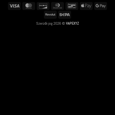
Visa
MasterCard
Discover
Dinners
Bancontact
Apple
Googl
Club
Pay
Pay
Revolut
Sepa
Szerzői jog 2026 ©
VAPEXYZ