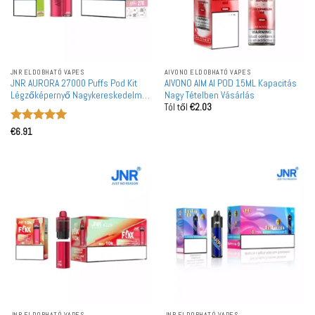
JNR ELDOBHATÓ VAPES
AIVONO ELDOBHATÓ VAPES
JNR AURORA 27000 Puffs Pod Kit
AIVONO AIM AI POD 15ML Kapacitás
Légzőképernyő Nagykereskedelmi
Nagy Tételben Vásárlás
Tól től
€
2.03
Vásárlás Újratölthető
Újrafeltölthető Vape
Értékelés:
5
Nagykereskedelem
€
6.91
/ 5
JNR ELDOBHATÓ VAPES
JNR ELDOBHATÓ VAPES