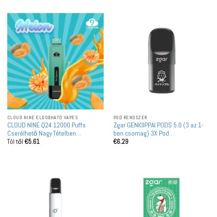
CLOUD NINE ELDOBHATÓ VAPES
POD RENDSZER
CLOUD NINE Q24 12000 Puffs
Zgar GENKIIPPAI PODS 5.0 (3 az 1-
Cserélhető Nagy Tételben
ben csomag) 3X Pod
Tól től
€
5.61
€
6.29
Vásárolható Újratölthető Eldobható
nagykereskedelem
Vape Nagykereskedelem