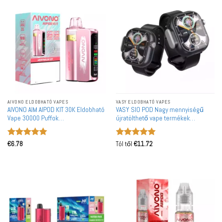
AIVONO ELDOBHATÓ VAPES
VASY ELDOBHATÓ VAPES
AIVONO AIM AIPOD KIT 30K Eldobható
VASY SIO POD Nagy mennyiségű
Vape 30000 Puffok
újratölthető vape termékek
Nagykereskedelmi Okos Kijelző
nagykereskedelme
Értékelés:
5
Értékelés:
5
€
6.78
Tól től
€
11.72
/ 5
/ 5