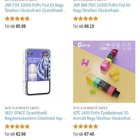
JNR FOX 10000 Puffs Pod Kit Nagy
JNR BAR PRO 10000 Puffs Pod Kit
Tételben Vásárolható Újratölthető
Nagy Tételben Vásárolható
Újrafelhasználható Vape
Újratölthető Feltölthető Vape
Nagykereskedelem
Nagykereskedelem
Értékelés:
5
Értékelés:
5
Tól től
€
5.99
Tól től
€
6.15
/ 5
/ 5
VASY ELDOBHATÓ VAPES
IQTE ELDOBHATÓ VAPES
VASY SPACE Újratölthető
IQTE 2400 Puffs Építőelemek 3D
Nagykereskedelmi Eldobható Vape
Animált Nagy Tételben Vásárolható
Pod Kit Nagy Tételben Vásárlás
Újratölthető Elhasználható Vape
Nagykereskedelem
Értékelés:
5
Értékelés:
5
Tól től
€
2.66
Tól től
€
7.46
/ 5
/ 5