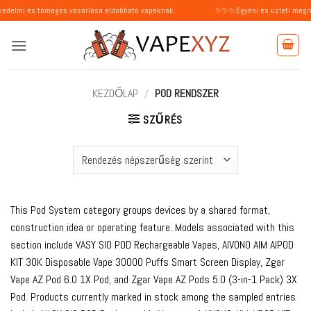
Skip
ömeges vásárlása eldobható vapeknak
✨✨✨Egyéni és üzleti megrendeléseket 
to
content
KEZDŐLAP
/
POD RENDSZER
SZŰRÉS
This Pod System category groups devices by a shared format,
construction idea or operating feature. Models associated with this
section include VASY SIO POD Rechargeable Vapes, AIVONO AIM AIPOD
KIT 30K Disposable Vape 30000 Puffs Smart Screen Display, Zgar
Vape AZ Pod 6.0 1X Pod, and Zgar Vape AZ Pods 5.0 (3-in-1 Pack) 3X
Pod. Products currently marked in stock among the sampled entries