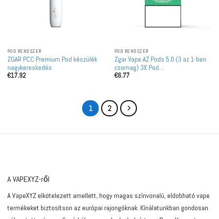
POD RENDSZER
POD RENDSZER
ZGAR PCC Premium Pod készülék
Zgar Vape AZ Pods 5.0 (3 az 1-ben
nagykereskedés
csomag) 3X Pod
€
17.92
€
6.77
Nagykereskedelem
1
2
A VAPEXYZ-ről
A VapeXYZ elkötelezett amellett, hogy magas színvonalú, eldobható vape
termékeket biztosítson az európai rajongóknak. Kínálatunkban gondosan