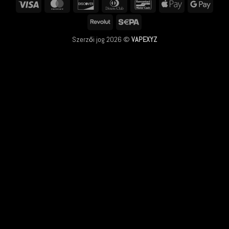
Visa
MasterCard
Discover
Dinners
Bancontact
Apple
Googl
Club
Pay
Pay
Revolut
Sepa
Szerzői jog 2026 ©
VAPEXYZ