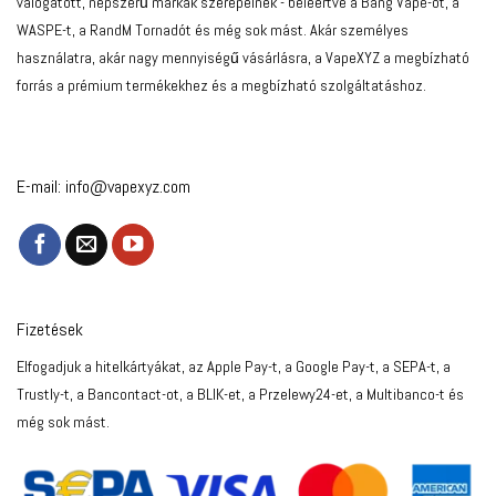
válogatott, népszerű márkák szerepelnek - beleértve a Bang Vape-ot, a
WASPE-t, a RandM Tornadót és még sok mást. Akár személyes
használatra, akár nagy mennyiségű vásárlásra, a VapeXYZ a megbízható
forrás a prémium termékekhez és a megbízható szolgáltatáshoz.
E-mail:
info@vapexyz.com
Fizetések
Elfogadjuk a hitelkártyákat, az Apple Pay-t, a Google Pay-t, a SEPA-t, a
Trustly-t, a Bancontact-ot, a BLIK-et, a Przelewy24-et, a Multibanco-t és
még sok mást.