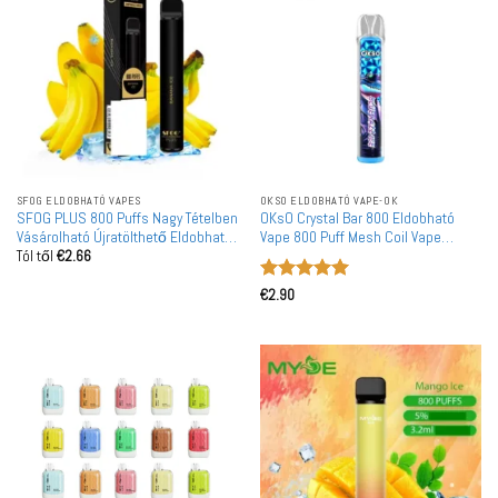
SFOG ELDOBHATÓ VAPES
OKSO ELDOBHATÓ VAPE-OK
SFOG PLUS 800 Puffs Nagy Tételben
OKsO Crystal Bar 800 Eldobható
Vásárolható Újratölthető Eldobható
Vape 800 Puff Mesh Coil Vape
Tól től
€
2.66
Vape Nagykereskedelem
Nagykereskedelem
Kiskereskedelem Európai Piacra
Értékelés:
5
€
2.90
/ 5