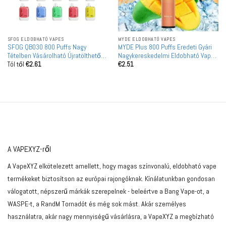
SFOG ELDOBHATÓ VAPES
MYDE ELDOBHATÓ VAPES
SFOG QB030 800 Puffs Nagy
MYDE Plus 800 Puffs Eredeti Gyári
Tételben Vásárolható Újratölthető
Nagykereskedelmi Eldobható Vape
Tól től
€
2.61
€
2.51
Eldobható Vape Nagykereskedelem
EU Raktár
A VAPEXYZ-ről
A VapeXYZ elkötelezett amellett, hogy magas színvonalú, eldobható vape
termékeket biztosítson az európai rajongóknak. Kínálatunkban gondosan
válogatott, népszerű márkák szerepelnek - beleértve a Bang Vape-ot, a
WASPE-t, a RandM Tornadót és még sok mást. Akár személyes
használatra, akár nagy mennyiségű vásárlásra, a VapeXYZ a megbízható