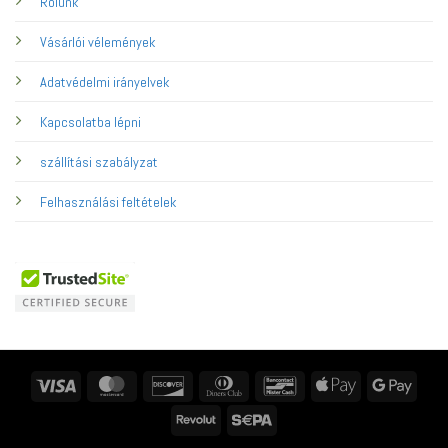
Rólunk
Vásárlói vélemények
Adatvédelmi irányelvek
Kapcsolatba lépni
szállítási szabályzat
Felhasználási feltételek
Visa
MasterCard
Discover
Dinners
Bancontact
Apple
Googl
Club
Pay
Pay
Revolut
Sepa