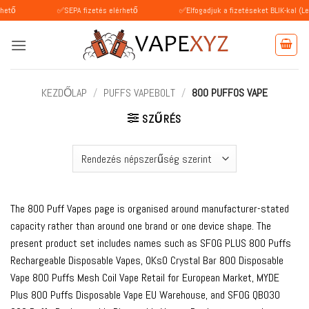
Skip
✅SEPA fizetés elérhető
✅Elfogadjuk a fizetéseket BLIK-kal (Lengyelorsz
to
content
KEZDŐLAP
/
PUFFS VAPEBOLT
/
800 PUFFOS VAPE
SZŰRÉS
The 800 Puff Vapes page is organised around manufacturer-stated
capacity rather than around one brand or one device shape. The
present product set includes names such as SFOG PLUS 800 Puffs
Rechargeable Disposable Vapes, OKsO Crystal Bar 800 Disposable
Vape 800 Puffs Mesh Coil Vape Retail for European Market, MYDE
Plus 800 Puffs Disposable Vape EU Warehouse, and SFOG QB030