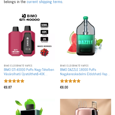
belongs in the
current shipping terms
.
BIMO ELDOBHATÓ VAPES
BIMO ELDOBHATÓ VAPES
BIMO GTI 40000 Puffs Nagy Tételben
BIMO DAZZLE 18000 Puffs
Vásárolható Újratölthető 40K
Nagykereskedelmi Eldobható Vape
Eldobható Vape Nagykereskedelem
Gyári Ár
Értékelés:
5
Értékelés:
5
€
6.87
€
6.00
/ 5
/ 5