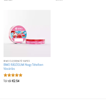
/ 5
/ 5
BIMO ELDOBHATÓ VAPES
BIMO RÁGÓGUMI Nagy Tételben
Vásárlás
Értékelés:
5
Tól től
€
2.54
/ 5