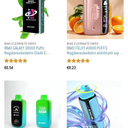
BIMO ELDOBHATÓ VAPES
BIMO ELDOBHATÓ VAPES
BIMO GALAXY 30000 Puffs
BIMO FELXY 40000 PUFFS
Nagykereskedelmi Eladó E-
Nagykereskedelmi eldobható vape
Cigaretta Nagy Tételben Vásárlás
beszállító nagy mennyiségű
vásárlás
Értékelés:
5
Értékelés:
5
€
6.54
€
8.23
/ 5
/ 5