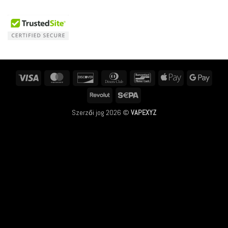
Visa
MasterCard
Discover
Dinners
Bancontact
Apple
Googl
Club
Pay
Pay
Revolut
Sepa
Szerzői jog 2026 ©
VAPEXYZ