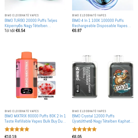
BIMO ELDOBHATÓ VAPES
BIMO ELDOBHATÓ VAPES
BIMO TURBO 20000 Puffs Teljes
BIMO 4 In 1 100K 100000 Puffs
Képernyős Nagy Tételben
Rechargeable Disposable Vapes
Tól től
€
6.54
€
6.87
Vásárolható Újratölthető Eldobható
Four Taste Wholesale Bulk Buy
Vape Nagykereskedelem
BIMO ELDOBHATÓ VAPES
BIMO ELDOBHATÓ VAPES
BIMO MIXTRIX 80000 Puffs 80K 2 In 1
BIMO Crystal 12000 Puffs
Taste Refillable Vapes Bulk Buy Dual
Újratölthető Nagy Tételben Kapható
Mesh PER POD Wholesale European
Eldobható Vape Nagykereskedelem
Warehouse
Értékelés:
5
Értékelés:
5
€
10.19
€
6.05