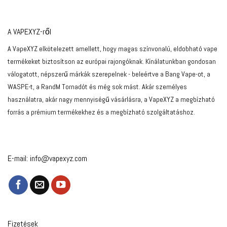
A VAPEXYZ-ről
A VapeXYZ elkötelezett amellett, hogy magas színvonalú, eldobható vape
termékeket biztosítson az európai rajongóknak. Kínálatunkban gondosan
válogatott, népszerű márkák szerepelnek - beleértve a Bang Vape-ot, a
WASPE-t, a RandM Tornadót és még sok mást. Akár személyes
használatra, akár nagy mennyiségű vásárlásra, a VapeXYZ a megbízható
forrás a prémium termékekhez és a megbízható szolgáltatáshoz.
E-mail:
info@vapexyz.com
Fizetések