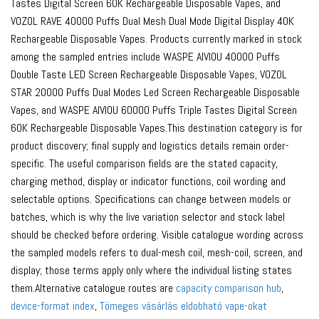
Tastes Digital Screen 60K Rechargeable Disposable Vapes, and
VOZOL RAVE 40000 Puffs Dual Mesh Dual Mode Digital Display 40K
Rechargeable Disposable Vapes. Products currently marked in stock
among the sampled entries include WASPE AIVIOU 40000 Puffs
Double Taste LED Screen Rechargeable Disposable Vapes, VOZOL
STAR 20000 Puffs Dual Modes Led Screen Rechargeable Disposable
Vapes, and WASPE AIVIOU 60000 Puffs Triple Tastes Digital Screen
60K Rechargeable Disposable Vapes.This destination category is for
product discovery; final supply and logistics details remain order-
specific. The useful comparison fields are the stated capacity,
charging method, display or indicator functions, coil wording and
selectable options. Specifications can change between models or
batches, which is why the live variation selector and stock label
should be checked before ordering. Visible catalogue wording across
the sampled models refers to dual-mesh coil, mesh-coil, screen, and
display; those terms apply only where the individual listing states
them.Alternative catalogue routes are
capacity comparison hub
,
device-format index
,
Tömeges vásárlás eldobható vape-okat