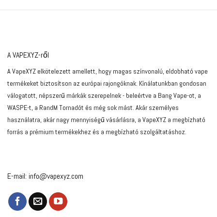
A VAPEXYZ-ről
A VapeXYZ elkötelezett amellett, hogy magas színvonalú, eldobható vape
termékeket biztosítson az európai rajongóknak. Kínálatunkban gondosan
válogatott, népszerű márkák szerepelnek - beleértve a Bang Vape-ot, a
WASPE-t, a RandM Tornadót és még sok mást. Akár személyes
használatra, akár nagy mennyiségű vásárlásra, a VapeXYZ a megbízható
forrás a prémium termékekhez és a megbízható szolgáltatáshoz.
E-mail:
info@vapexyz.com