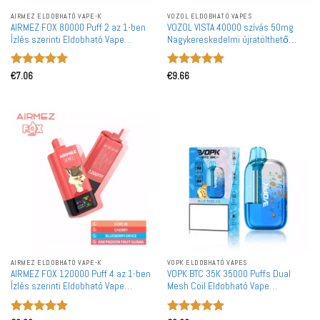
AIRMEZ ELDOBHATÓ VAPE-K
VOZOL ELDOBHATÓ VAPES
AIRMEZ FOX 80000 Puff 2 az 1-ben
VOZOL VISTA 40000 szívás 50mg
Ízlés szerinti Eldobható Vape
Nagykereskedelmi újratölthető
Nagykereskedelem
eldobható vape nagy mennyiségben
vásárolható
Értékelés:
5
Értékelés:
5
€
7.06
€
9.66
/ 5
/ 5
AIRMEZ ELDOBHATÓ VAPE-K
VOPK ELDOBHATÓ VAPES
AIRMEZ FOX 120000 Puff 4 az 1-ben
VOPK BTC 35K 35000 Puffs Dual
Ízlés szerinti Eldobható Vape
Mesh Coil Eldobható Vape
Nagykereskedelem
Nagykereskedelem Állítható
Légáramlás-szabályozás