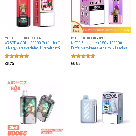
WASPE ELDOBHATÓ VAPES
MYDE ELDOBHATÓ VAPES
WASPE AIVIOU 150000 Puffs Hatféle
MYDE 8 az 1-ben 150K 150000
Íz Nagykereskedelmi Újratölthető
Puffs Nagykereskedelmi Vásárlás
Eldobható Vape Nagy Vétel
Eldobható Vape Európai Raktár
Szállítás Nagykereskedelem
Értékelés:
5
Értékelés:
5
€
6.75
€
6.82
/ 5
/ 5