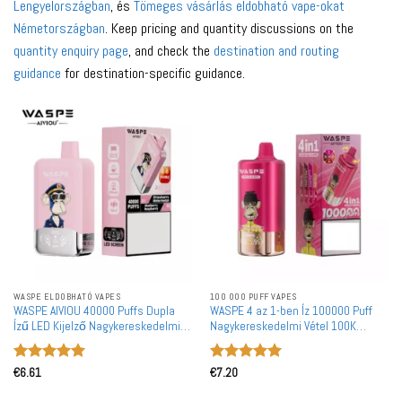
Lengyelországban
, és
Tömeges vásárlás eldobható vape-okat
Németországban
. Keep pricing and quantity discussions on the
quantity enquiry page
, and check the
destination and routing
guidance
for destination-specific guidance.
WASPE ELDOBHATÓ VAPES
100 000 PUFF VAPES
WASPE AIVIOU 40000 Puffs Dupla
WASPE 4 az 1-ben Íz 100000 Puff
Ízű LED Kijelző Nagykereskedelmi
Nagykereskedelmi Vétel 100K
Újratölthető Eldobható Vape Nagy
Újratölthető Eldobható Vape
Tételben Vásárolható
Nagykereskedelem
Értékelés:
5
Értékelés:
5
€
6.61
€
7.20
/ 5
/ 5