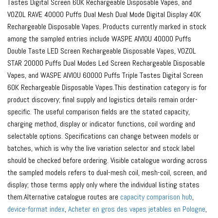
Tastes Digital Screen 60K Rechargeable Disposable Vapes, and
VOZOL RAVE 40000 Puffs Dual Mesh Dual Mode Digital Display 40K
Rechargeable Disposable Vapes. Products currently marked in stock
among the sampled entries include WASPE AIVIOU 40000 Puffs
Double Taste LED Screen Rechargeable Disposable Vapes, VOZOL
STAR 20000 Puffs Dual Modes Led Screen Rechargeable Disposable
Vapes, and WASPE AIVIOU 60000 Puffs Triple Tastes Digital Screen
60K Rechargeable Disposable Vapes.This destination category is for
product discovery; final supply and logistics details remain order-
specific. The useful comparison fields are the stated capacity,
charging method, display or indicator functions, coil wording and
selectable options. Specifications can change between models or
batches, which is why the live variation selector and stock label
should be checked before ordering. Visible catalogue wording across
the sampled models refers to dual-mesh coil, mesh-coil, screen, and
display; those terms apply only where the individual listing states
them.Alternative catalogue routes are
capacity comparison hub
,
device-format index
,
Acheter en gros des vapes jetables en Pologne
,