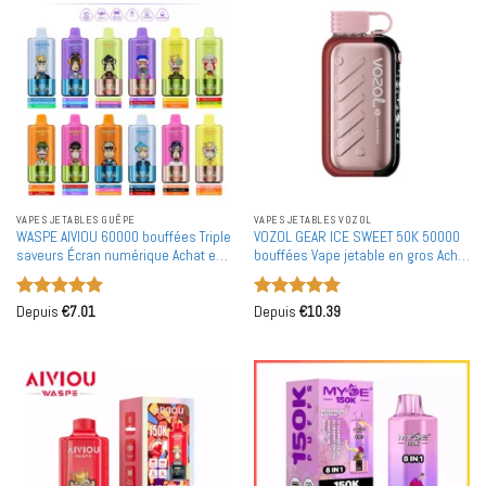
VAPES JETABLES GUÊPE
VAPES JETABLES VOZOL
WASPE AIVIOU 60000 bouffées Triple
VOZOL GEAR ICE SWEET 50K 50000
saveurs Écran numérique Achat en
bouffées Vape jetable en gros Achat
gros 60K Vapes jetables
en vrac Entrepôt européen
rechargeables en gros
Note
5
sur
Note
5
sur
Depuis
€
7.01
Depuis
€
10.39
5
5