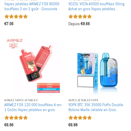
Vapes jetables AIRMEZ FOX 80000
VOZOL VISTA 40000 bouffées 50mg
bouffées 2-en-1 goût - Grossiste
Achat en gros Vapes jetables
rechargeables en vente en gros
Note
5
sur
Note
5
sur
€
7.06
Depuis
€
9.66
5
5
AIRMEZ VAPES JETABLES
VAPES JETABLES VOPK
AIRMEZ FOX 120 000 bouffées 4-en-
VOPK BTC 35K 35000 Puffs Double
1 Goûts Vapes jetables en gros
Bobine Maille Jetable en Gros
Contrôle de Flux d'Air Ajustable
Note
5
sur
Note
5
sur
€
6.86
€
6.88
5
5