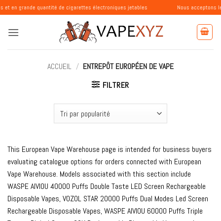
Passer
nde quantité de cigarettes électroniques jetables
Nous acceptons les comman
au
contenu
ACCUEIL
/
ENTREPÔT EUROPÉEN DE VAPE
FILTRER
This European Vape Warehouse page is intended for business buyers
evaluating catalogue options for orders connected with European
Vape Warehouse. Models associated with this section include
WASPE AIVIOU 40000 Puffs Double Taste LED Screen Rechargeable
Disposable Vapes, VOZOL STAR 20000 Puffs Dual Modes Led Screen
Rechargeable Disposable Vapes, WASPE AIVIOU 60000 Puffs Triple