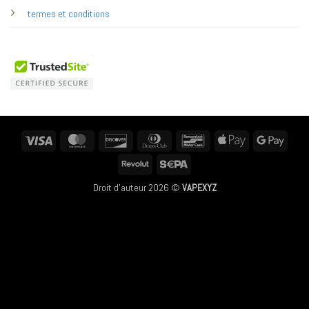
termes et conditions
Visa
MasterCard
Discover
Dinners
Bancontact
Apple
Googl
Club
Pay
Pay
Revolut
Sepa
Droit d'auteur 2026 ©
VAPEXYZ