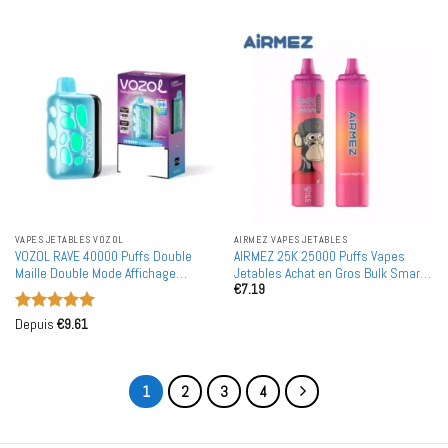
VAPES JETABLES VOZOL
AIRMEZ VAPES JETABLES
VOZOL RAVE 40000 Puffs Double
AIRMEZ 25K 25000 Puffs Vapes
Maille Double Mode Affichage
Jetables Achat en Gros Bulk Smart
€
7.19
Numérique Achat en Gros 40K
Screen Entrepôt Vape Européen PAS
Vapes Jetables Rechargeables en
DE MOQ
Note
5
sur
Vente en Gros
Depuis
€
9.61
5
1
2
3
4