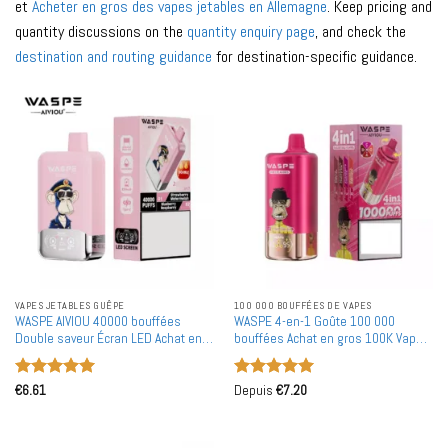
et
Acheter en gros des vapes jetables en Allemagne
. Keep pricing and
quantity discussions on the
quantity enquiry page
, and check the
destination and routing guidance
for destination-specific guidance.
VAPES JETABLES GUÊPE
100 000 BOUFFÉES DE VAPES
WASPE AIVIOU 40000 bouffées
WASPE 4-en-1 Goûte 100 000
Double saveur Écran LED Achat en
bouffées Achat en gros 100K Vapes
gros Vapes jetables rechargeables
jetables rechargeables en gros
en gros
Note
5
sur
Note
5
sur
€
6.61
Depuis
€
7.20
5
5