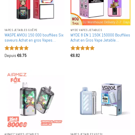
VAPES JETABLES GUÊPE
MYDE VAPES JETABLES
WASPE AIVIOU 150 000 bouffées Six
MYDE 8 EN 1 150K 150000 Bouffées
saveurs Achat en gros Vapes
Achat en Gros Vape Jetable
jetables rechargeables en gros
Livraison Entrepôt Européen Gros
Note
5
sur
Note
5
sur
Depuis
€
6.75
€
6.82
5
5
AIRMEZ VAPES JETABLES
VAPES JETABLES VOZOL