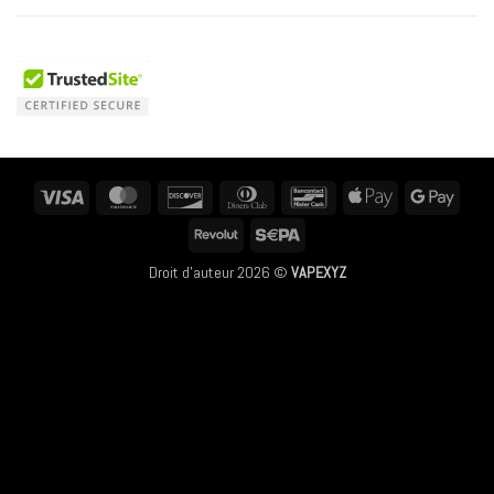
Visa
MasterCard
Discover
Dinners
Bancontact
Apple
Googl
Club
Pay
Pay
Revolut
Sepa
Droit d'auteur 2026 ©
VAPEXYZ