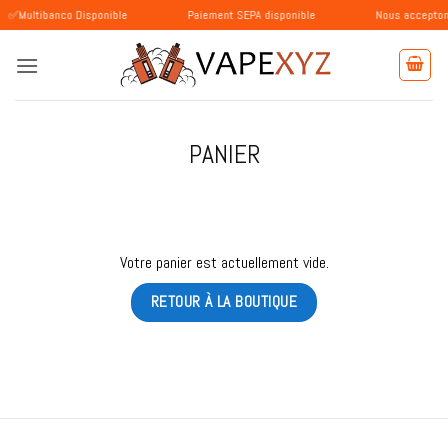
Passer
ibanco Disponible
Paiement SEPA disponible
Nous acceptons les pa
au
contenu
PANIER
Votre panier est actuellement vide.
RETOUR À LA BOUTIQUE