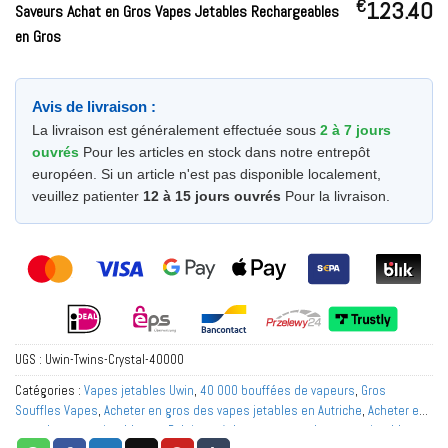
€
123.40
Saveurs Achat en Gros Vapes Jetables Rechargeables
en Gros
Avis de livraison :
La livraison est généralement effectuée sous
2 à 7 jours
ouvrés
Pour les articles en stock dans notre entrepôt
européen. Si un article n'est pas disponible localement,
veuillez patienter
12 à 15 jours ouvrés
Pour la livraison.
UGS :
Uwin-Twins-Crystal-40000
Catégories :
Vapes jetables Uwin
,
40 000 bouffées de vapeurs
,
Gros
Souffles Vapes
,
Acheter en gros des vapes jetables en Autriche
,
Acheter en
gros des vapes jetables en Belgique
,
Acheter en gros des vapes jetables en