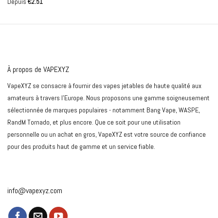
5
Note
5
sur
Depuis
€
2.51
5
À propos de VAPEXYZ
VapeXYZ se consacre à fournir des vapes jetables de haute qualité aux
amateurs à travers l'Europe. Nous proposons une gamme soigneusement
sélectionnée de marques populaires - notamment Bang Vape, WASPE,
RandM Tornado, et plus encore. Que ce soit pour une utilisation
personnelle ou un achat en gros, VapeXYZ est votre source de confiance
pour des produits haut de gamme et un service fiable.
info@vapexyz.com