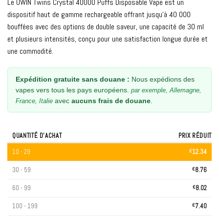
Le UWIN Twins Crystal 40000 Puffs Disposable Vape est un
client
dispositif haut de gamme rechargeable offrant jusqu'à 40 000
bouffées avec des options de double saveur, une capacité de 30 ml
et plusieurs intensités, conçu pour une satisfaction longue durée et
une commodité.
Expédition gratuite sans douane :
Nous expédions des
vapes vers tous les pays européens.
par exemple, Allemagne,
avec
aucuns frais de douane
.
France, Italie
QUANTITÉ D'ACHAT
PRIX RÉDUIT
10 - 29
€
12.34
30 - 59
€
8.76
60 - 99
€
8.02
100 - 199
€
7.40