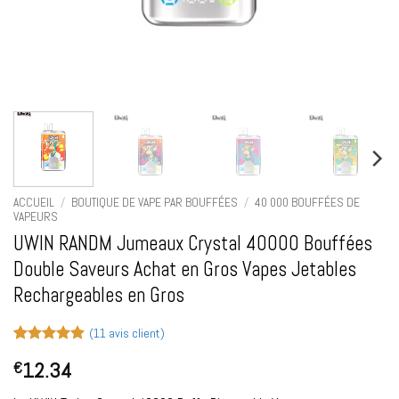
ACCUEIL
/
BOUTIQUE DE VAPE PAR BOUFFÉES
/
40 000 BOUFFÉES DE
VAPEURS
UWIN RANDM Jumeaux Crystal 40000 Bouffées
Double Saveurs Achat en Gros Vapes Jetables
Rechargeables en Gros
(
11
avis client)
Noté
11
4.91
12.34
€
sur 5 basé
sur
notations