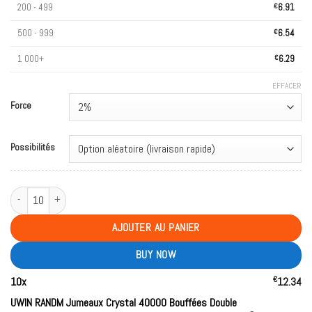
200 - 499
€
6.91
500 - 999
€
6.54
1 000+
€
6.29
EFFACER
Force
Possibilités
quantité de UWIN RANDM Twins Crystal 40000 Puffs Double Tastes Bulk Buy
AJOUTER AU PANIER
BUY NOW
€
10
x
12.34
UWIN RANDM Jumeaux Crystal 40000 Bouffées Double