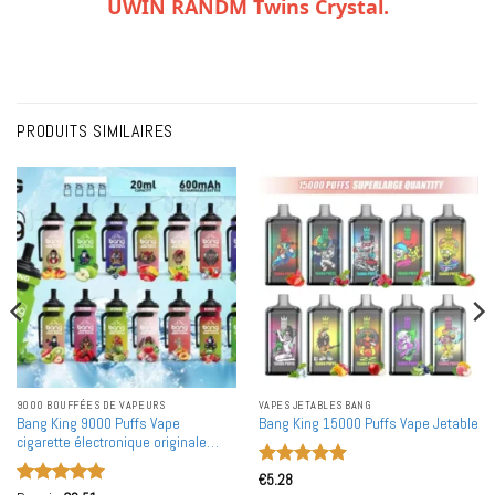
UWIN RANDM Twins Crystal.
PRODUITS SIMILAIRES
9000 BOUFFÉES DE VAPEURS
VAPES JETABLES BANG
Bang King 9000 Puffs Vape
Bang King 15000 Puffs Vape Jetable
cigarette électronique originale
achat en vrac
Note
5
sur
€
5.28