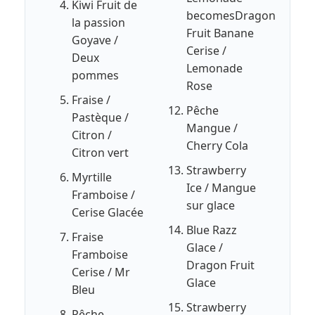
Kiwi Fruit de
becomesDragon
la passion
Fruit Banane
Goyave /
Cerise /
Deux
Lemonade
pommes
Rose
Fraise /
Pêche
Pastèque /
Mangue /
Citron /
Cherry Cola
Citron vert
Strawberry
Myrtille
Ice / Mangue
Framboise /
sur glace
Cerise Glacée
Blue Razz
Fraise
Glace /
Framboise
Dragon Fruit
Cerise / Mr
Glace
Bleu
Strawberry
Pêche