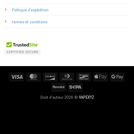
Politique d'expédition
termes et conditions
Visa
MasterCard
Discover
Dinners
Bancontact
Apple
Googl
Club
Pay
Pay
Revolut
Sepa
Droit d'auteur 2026 ©
VAPEXYZ