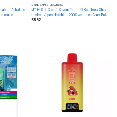
MYDE VAPES JETABLES
tables Achat en
MYDE DTL 3 en 1 Saveur 200000 Bouffées Shisha
le maille
Hookah Vapes Jetables 200K Achat en Gros Bulk
€
6.82
Mesh Coil Affichage LED