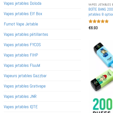
Vapes jetables Doloda
VAPES JETABLES 
BOÎTE BANG 200
Vapes jetables Elf Box
jetables 8 opti
gros en vrac
Fumot Vape Jetable
Note
€
6.93
5
sur
5
Vapes jetables pétillantes
Vapes jetables FYCOS
Vapes jetables FIHP
Vapes jetables FluuM
Vapeurs jetables Gazzbar
Vapes jetables Grativape
Vapes jetables JNR
Vapes jetables IQTE