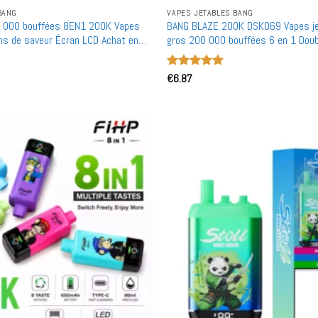
BANG
VAPES JETABLES BANG
 000 bouffées 8EN1 200K Vapes
BANG BLAZE 200K DSK069 Vapes je
ons de saveur Écran LCD Achat en
gros 200 000 bouffées 6 en 1 Doub
interchangeable
Note
€
6.87
5
sur
5