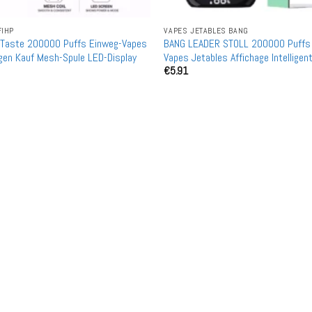
FIHP
VAPES JETABLES BANG
 Taste 200000 Puffs Einweg-Vapes
BANG LEADER STOLL 200000 Puffs
gen Kauf Mesh-Spule LED-Display
Vapes Jetables Affichage Intelligent
€
5.91
Achat en Gros en Vrac