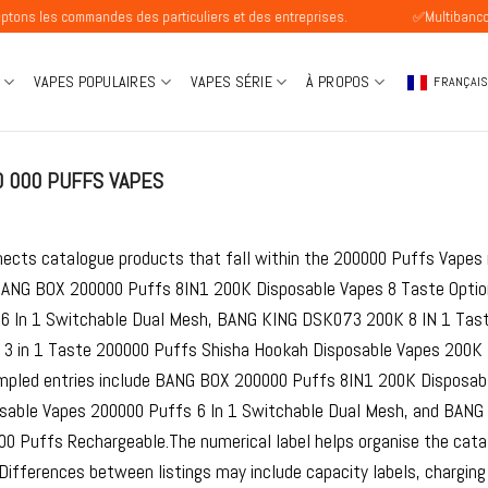
 commandes des particuliers et des entreprises.
✅Multibanco Disponi
VAPES POPULAIRES
VAPES SÉRIE
À PROPOS
FRANÇAI
 000 PUFFS VAPES
ects catalogue products that fall within the 200000 Puffs Vapes m
BANG BOX 200000 Puffs 8IN1 200K Disposable Vapes 8 Taste Opti
6 In 1 Switchable Dual Mesh, BANG KING DSK073 200K 8 IN 1 Tast
3 in 1 Taste 200000 Puffs Shisha Hookah Disposable Vapes 200K M
pled entries include BANG BOX 200000 Puffs 8IN1 200K Disposab
able Vapes 200000 Puffs 6 In 1 Switchable Dual Mesh, and BANG
0 Puffs Rechargeable.The numerical label helps organise the catal
Differences between listings may include capacity labels, charging