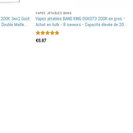
VAPES JETABLES BANG
 200K 3en1 Goût
Vapes jetables BANG KING DSK073 200K en gros -
 Double Maille
Achat en bulk - 8 saveurs - Capacité élevée de 200
000 bouffées - Rechargeables
Note
€
6.87
5
sur
5