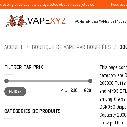
Passer
ande quantité de cigarettes électroniques jetables
Nous acceptons les
au
contenu
ACHETER DES VAPES JETABLES
ACCUEIL
/
BOUTIQUE DE VAPE PAR BOUFFÉES
/
200
FILTRER PAR PRIX
This page conn
category are 
200000 Puffs 
Prix
Prix
Prix :
€10
—
€20
and MYDE DTL 
FILTRER
min
max
among the sam
DSK069 Dispos
CATÉGORIES DE PRODUITS
Capacity 20000
draw pattern. 