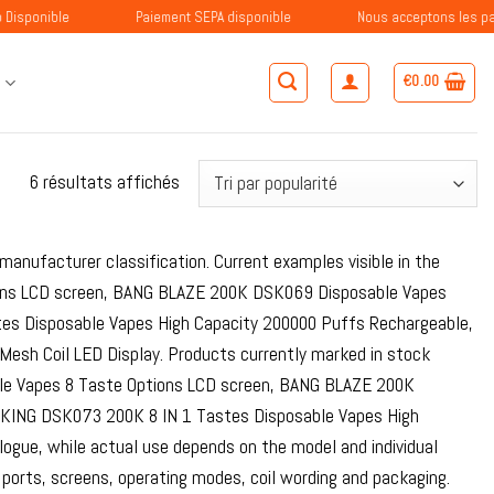
ble
Paiement SEPA disponible
Nous acceptons les paiements 
€
0.00
S
Trié
6 résultats affichés
par
popularité
anufacturer classification. Current examples visible in the
ons LCD screen, BANG BLAZE 200K DSK069 Disposable Vapes
es Disposable Vapes High Capacity 200000 Puffs Rechargeable,
esh Coil LED Display. Products currently marked in stock
le Vapes 8 Taste Options LCD screen, BANG BLAZE 200K
 KING DSK073 200K 8 IN 1 Tastes Disposable Vapes High
ogue, while actual use depends on the model and individual
 ports, screens, operating modes, coil wording and packaging.