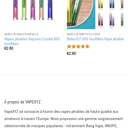
VAPES JETABLES VAPSOLO
VAPES JETABLES ELF BOX
Vapes jetables Vapsolo Crystal 600
Boîte ELF 600 bouffées Vape jetable
bouffées
€
2.80
Note
5
sur
€
2.90
5
À propos de VAPEXYZ
VapeXYZ se consacre à fournir des vapes jetables de haute qualité aux
amateurs à travers l'Europe. Nous proposons une gamme soigneusement
sélectionnée de marques populaires - notamment Bang Vape, WASPE,