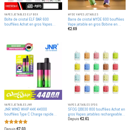
VAPES JETABLES ELF BOX
MYDE VAPES JETABLES
Boîte de cristal ELF BAR 600
Barre de cristal MYDE 600 bouffées
bouffées Achat en gros Vapes
Vape jetable en gros Bobine en
€
2.69
jetables rechargeables en vente en
maille
gros
VAPES JETABLES JNR
VAPES JETABLES SFOG
JNR WIND WHIP 44K 44000
SFOG QB030 800 bouffées Achat en
bouffées Type C Charge rapide
gros Vapes jetables rechargeables
Depuis
€
2.61
Écran intelligent Vape jetable
en gros
rechargeable en gros Achat en bulk
Note
5
sur
Depuis
€
7.03