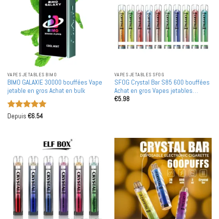
VAPES JETABLES BIMO
VAPES JETABLES SFOG
BIMO GALAXIE 30000 bouffées Vape
SFOG Crystal Bar S85 600 bouffées
jetable en gros Achat en bulk
Achat en gros Vapes jetables
€
5.98
rechargeables en gros
Note
5
sur
Depuis
€
6.54
5