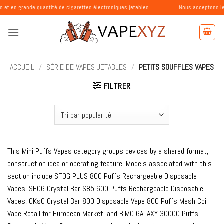
Passer
 quantité de cigarettes électroniques jetables
Nous acceptons les commandes
au
contenu
ACCUEIL
/
SÉRIE DE VAPES JETABLES
/
PETITS SOUFFLES VAPES
FILTRER
This Mini Puffs Vapes category groups devices by a shared format,
construction idea or operating feature. Models associated with this
section include SFOG PLUS 800 Puffs Rechargeable Disposable
Vapes, SFOG Crystal Bar S85 600 Puffs Rechargeable Disposable
Vapes, OKsO Crystal Bar 800 Disposable Vape 800 Puffs Mesh Coil
Vape Retail for European Market, and BIMO GALAXY 30000 Puffs