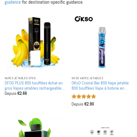
guidance
for destination-specific guidance.
VAPES JETABLES SFOG
OKSO VAPES JETABLES
SFOG PLUS 800 bouffées Achat en
OKsO Crystal Bar 800 Vape jetable
gros Vapes jetables rechargeables
800 bouffées Vape à bobine en
Depuis
€
2.66
en gros
maille Grossiste Détaillant pour le
marché européen
Note
5
sur
Depuis
€
2.90
5