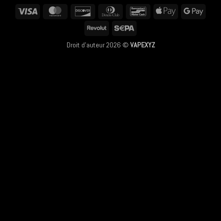
Visa
MasterCard
Discover
Dinners
Bancontact
Apple
Googl
Club
Pay
Pay
Revolut
Sepa
Droit d'auteur 2026 ©
VAPEXYZ