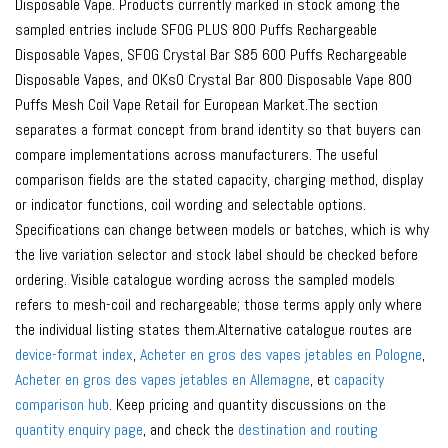
Disposable Vape. Products currently marked in stock among the
sampled entries include SFOG PLUS 800 Puffs Rechargeable
Disposable Vapes, SFOG Crystal Bar S85 600 Puffs Rechargeable
Disposable Vapes, and OKsO Crystal Bar 800 Disposable Vape 800
Puffs Mesh Coil Vape Retail for European Market.The section
separates a format concept from brand identity so that buyers can
compare implementations across manufacturers. The useful
comparison fields are the stated capacity, charging method, display
or indicator functions, coil wording and selectable options.
Specifications can change between models or batches, which is why
the live variation selector and stock label should be checked before
ordering. Visible catalogue wording across the sampled models
refers to mesh-coil and rechargeable; those terms apply only where
the individual listing states them.Alternative catalogue routes are
device-format index
,
Acheter en gros des vapes jetables en Pologne
,
Acheter en gros des vapes jetables en Allemagne
, et
capacity
comparison hub
. Keep pricing and quantity discussions on the
quantity enquiry page
, and check the
destination and routing