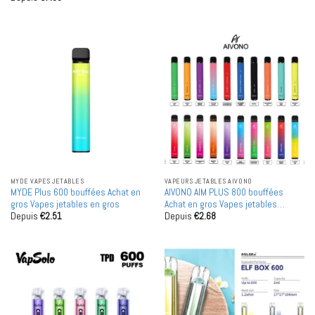
5
MYDE VAPES JETABLES
VAPEURS JETABLES AIVONO
MYDE Plus 600 bouffées Achat en
AIVONO AIM PLUS 800 bouffées
gros Vapes jetables en gros
Achat en gros Vapes jetables
Depuis
€
2.51
Depuis
€
2.68
rechargeables en gros