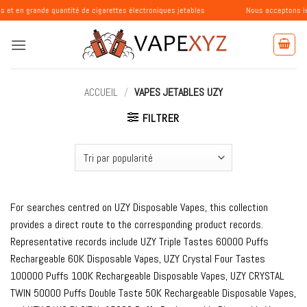
Passer
e quantité de cigarettes électroniques jetables
Nous acceptons les commande
au
contenu
ACCUEIL
/
VAPES JETABLES UZY
FILTRER
For searches centred on UZY Disposable Vapes, this collection
provides a direct route to the corresponding product records.
Representative records include UZY Triple Tastes 60000 Puffs
Rechargeable 60K Disposable Vapes, UZY Crystal Four Tastes
100000 Puffs 100K Rechargeable Disposable Vapes, UZY CRYSTAL
TWIN 50000 Puffs Double Taste 50K Rechargeable Disposable Vapes,