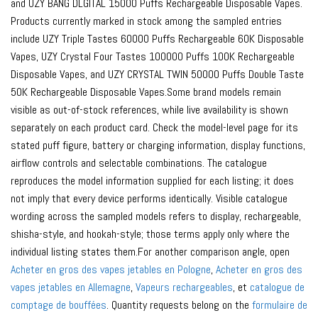
and UZY BANG DLGITAL 15000 Puffs Rechargeable Disposable Vapes.
Products currently marked in stock among the sampled entries
include UZY Triple Tastes 60000 Puffs Rechargeable 60K Disposable
Vapes, UZY Crystal Four Tastes 100000 Puffs 100K Rechargeable
Disposable Vapes, and UZY CRYSTAL TWIN 50000 Puffs Double Taste
50K Rechargeable Disposable Vapes.Some brand models remain
visible as out-of-stock references, while live availability is shown
separately on each product card. Check the model-level page for its
stated puff figure, battery or charging information, display functions,
airflow controls and selectable combinations. The catalogue
reproduces the model information supplied for each listing; it does
not imply that every device performs identically. Visible catalogue
wording across the sampled models refers to display, rechargeable,
shisha-style, and hookah-style; those terms apply only where the
individual listing states them.For another comparison angle, open
Acheter en gros des vapes jetables en Pologne
,
Acheter en gros des
vapes jetables en Allemagne
,
Vapeurs rechargeables
, et
catalogue de
comptage de bouffées
. Quantity requests belong on the
formulaire de