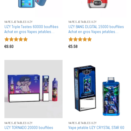
VAPES JETABLES UZY
VAPES JETABLES UZY
UZY Triple Tastes 60000 bouffées
UZY BANG DLGITAL 15000 bouffées
Achat en gros Vapes jetables
Achat en gros Vapes jetables
rechargeables 60K 60 000
rechargeables en gros
Note
5
sur
Note
5
sur
€
6.60
€
5.58
5
5
VAPES JETABLES UZY
VAPES JETABLES UZY
UZY TORNADO 20000 bouffées
Vape jetable UZY CRYSTAL STAR 60