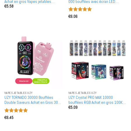
Achat en gros Vapes jetables
000 bouffées avec écran LED
€
5.58
rechargeables
intelligent - Achat en gros en
quantité
Note
5
sur
€
6.06
5
VAPES JETABLES UZY
VAPES JETABLES UZY
UZY TORNADO 30000 Bouffées
UZY Crystal PRO MAX 10000
Double Saveurs Achat en Gros 30K
bouffées RGB Achat en gros 100K
€
5.09
Vapes Jetables Rechargeables en
Vapes jetables rechargeables en
Gros
gros
Note
5
sur
€
6.45
5