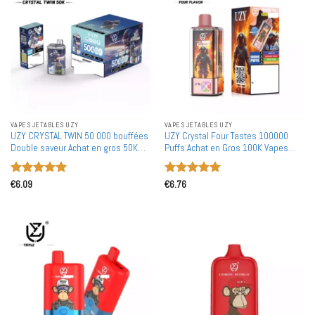
VAPES JETABLES UZY
VAPES JETABLES UZY
UZY CRYSTAL TWIN 50 000 bouffées
UZY Crystal Four Tastes 100000
Double saveur Achat en gros 50K
Puffs Achat en Gros 100K Vapes
Vapes jetables rechargeables en
Jetables Rechargeables en Gros
gros
Note
5
sur
Note
5
sur
€
6.09
€
6.76
5
5