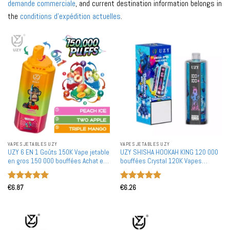
demande commerciale
, and current destination information belongs in
the
conditions d'expédition actuelles
.
VAPES JETABLES UZY
VAPES JETABLES UZY
UZY 6 EN 1 Goûts 150K Vape jetable
UZY SHISHA HOOKAH KING 120 000
en gros 150 000 bouffées Achat en
bouffées Crystal 120K Vapes
bulk
jetables en gros Achat en bulk
Rechargeable Affichage intelligent
Note
5
sur
Note
5
sur
Portable
€
6.87
€
6.26
5
5