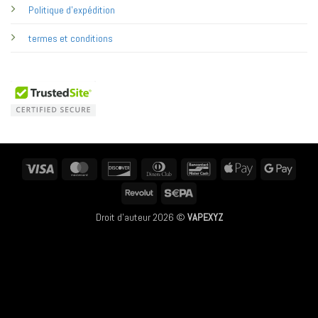
Politique d'expédition
termes et conditions
Visa
MasterCard
Discover
Dinners
Bancontact
Apple
Googl
Club
Pay
Pay
Revolut
Sepa
Droit d'auteur 2026 ©
VAPEXYZ