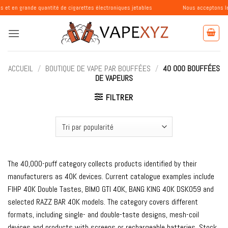
Passer
e quantité de cigarettes électroniques jetables
Nous acceptons les commande
au
contenu
ACCUEIL
/
BOUTIQUE DE VAPE PAR BOUFFÉES
/
40 000 BOUFFÉES
DE VAPEURS
FILTRER
The 40,000-puff category collects products identified by their
manufacturers as 40K devices. Current catalogue examples include
FIHP 40K Double Tastes, BIMO GTI 40K, BANG KING 40K DSK059 and
selected RAZZ BAR 40K models. The category covers different
formats, including single- and double-taste designs, mesh-coil
devices and products with screens or rechargeable batteries. Stock