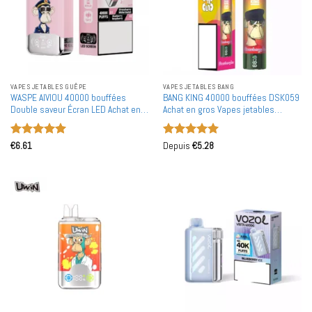
VAPES JETABLES GUÊPE
VAPES JETABLES BANG
WASPE AIVIOU 40000 bouffées
BANG KING 40000 bouffées DSK059
Double saveur Écran LED Achat en
Achat en gros Vapes jetables
gros Vapes jetables rechargeables
rechargeables en gros
en gros
Note
5
sur
Note
5
sur
€
6.61
Depuis
€
5.28
5
5