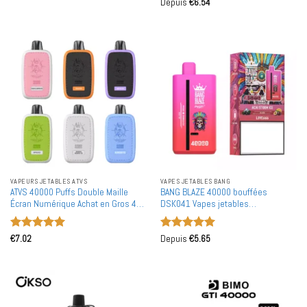
Note
5
sur
Depuis
€
6.54
5
VAPEURS JETABLES ATVS
VAPES JETABLES BANG
ATVS 40000 Puffs Double Maille
BANG BLAZE 40000 bouffées
Écran Numérique Achat en Gros 40K
DSK041 Vapes jetables
Vapes Jetables Rechargeables en
rechargeables en gros à double
Vente en Gros
goût Achat en bulk
Note
5
sur
Note
5
sur
€
7.02
Depuis
€
5.65
5
5