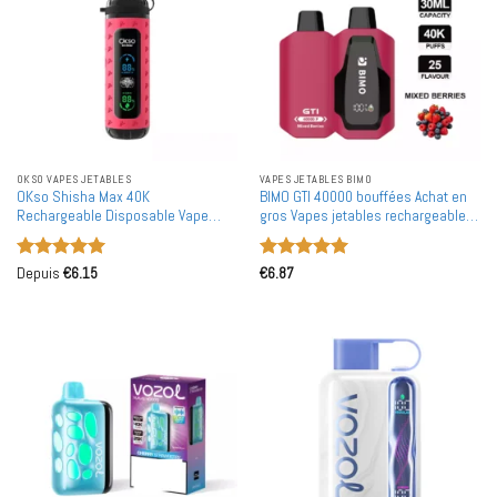
OKSO VAPES JETABLES
VAPES JETABLES BIMO
OKso Shisha Max 40K
BIMO GTI 40000 bouffées Achat en
Rechargeable Disposable Vape
gros Vapes jetables rechargeables
40000 Puffs Wholesale Retail UE
40K 40000 Puffs en gros
Note
5
sur
Note
5
sur
Depuis
€
6.15
€
6.87
5
5