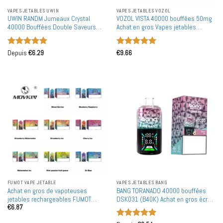
VAPES JETABLES UWIN
VAPES JETABLES VOZOL
UWIN RANDM Jumeaux Crystal
VOZOL VISTA 40000 bouffées 50mg
40000 Bouffées Double Saveurs
Achat en gros Vapes jetables
Achat en Gros Vapes Jetables
rechargeables en vente en gros
Rechargeables en Gros
Note
4.91
Note
5
sur
Depuis
€
6.29
€
9.66
sur 5
5
FUMOT VAPE JETABLE
VAPES JETABLES BANG
Achat en gros de vapoteuses
BANG TORANADO 40000 bouffées
jetables rechargeables FUMOT
DSK031 (B40K) Achat en gros écran
€
6.87
Leopard 40K bouffées en vente en
LCD Vapes jetables rechargeables
gros
en vente en gros