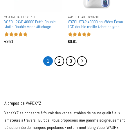
VAPES JETABLES VOZOL
VAPES JETABLES VOZOL
VOZOL RAVE 40000 Puffs Double
VOZOL STAR 40000 bouffées Écran
Maille Double Mode Affichage
LCD double maille Achat en gros
Numérique Achat en Gros 40K
Vapes jetables rechargeables en
Vapes Jetables Rechargeables en
vente en gros
Note
5
sur
Note
5
sur
Vente en Gros
€
9.61
€
9.61
5
5
1
2
3
À propos de VAPEXYZ
VapeXYZ se consacre à fournir des vapes jetables de haute qualité aux
amateurs à travers l'Europe. Nous proposons une gamme soigneusement
sélectionnée de marques populaires - notamment Bang Vape, WASPE,