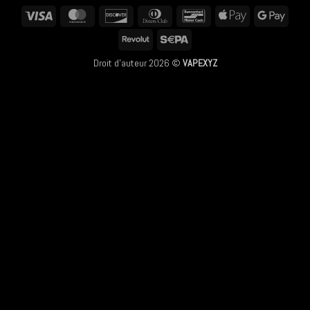
Visa
MasterCard
Discover
Dinners
Bancontact
Apple
Googl
Club
Pay
Pay
Revolut
Sepa
Droit d'auteur 2026 ©
VAPEXYZ