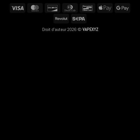
Visa
MasterCard
Discover
Dinners
Bancontact
Apple
Googl
Club
Pay
Pay
Revolut
Sepa
Droit d'auteur 2026 ©
VAPEXYZ