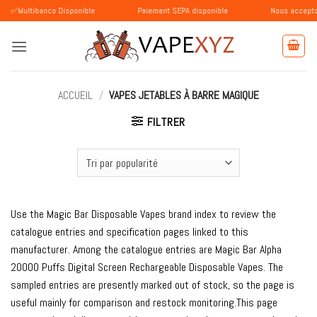
Passer
banco Disponible
Paiement SEPA disponible
Nous acceptons les pai
au
contenu
ACCUEIL
/
VAPES JETABLES À BARRE MAGIQUE
FILTRER
Use the Magic Bar Disposable Vapes brand index to review the
catalogue entries and specification pages linked to this
manufacturer. Among the catalogue entries are Magic Bar Alpha
20000 Puffs Digital Screen Rechargeable Disposable Vapes. The
sampled entries are presently marked out of stock, so the page is
useful mainly for comparison and restock monitoring.This page