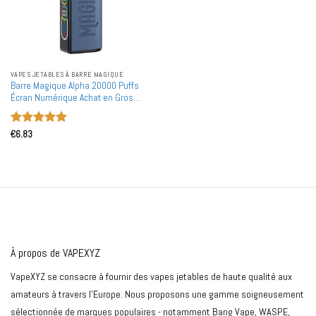
VAPES JETABLES À BARRE MAGIQUE
Barre Magique Alpha 20000 Puffs
Écran Numérique Achat en Gros
Vapes Jetables Rechargeables en
Gros
Note
5
sur
€
6.83
5
À propos de VAPEXYZ
VapeXYZ se consacre à fournir des vapes jetables de haute qualité aux
amateurs à travers l'Europe. Nous proposons une gamme soigneusement
sélectionnée de marques populaires - notamment Bang Vape, WASPE,