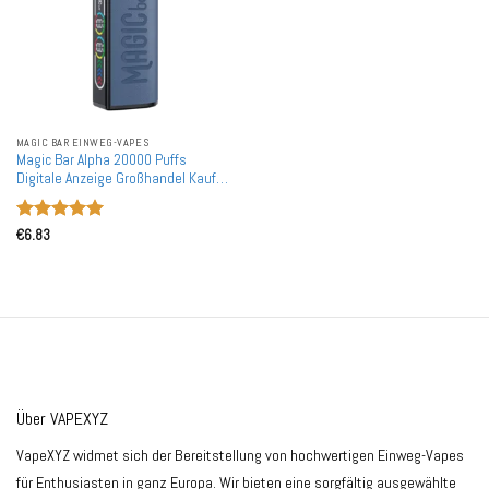
MAGIC BAR EINWEG-VAPES
Magic Bar Alpha 20000 Puffs
Digitale Anzeige Großhandel Kauf
Aufladbare Einweg-Vapes
Bewertet
€
6.83
mit
5
von
5
Über VAPEXYZ
VapeXYZ widmet sich der Bereitstellung von hochwertigen Einweg-Vapes
für Enthusiasten in ganz Europa. Wir bieten eine sorgfältig ausgewählte