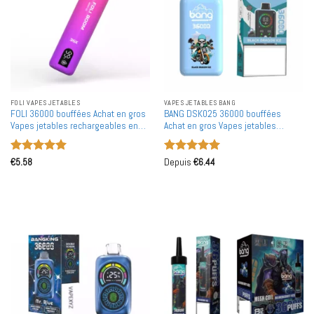
FOLI VAPES JETABLES
VAPES JETABLES BANG
FOLI 36000 bouffées Achat en gros
BANG DSK025 36000 bouffées
Vapes jetables rechargeables en
Achat en gros Vapes jetables
gros
rechargeables en gros
Note
5
sur
Note
5
sur
€
5.58
Depuis
€
6.44
5
5