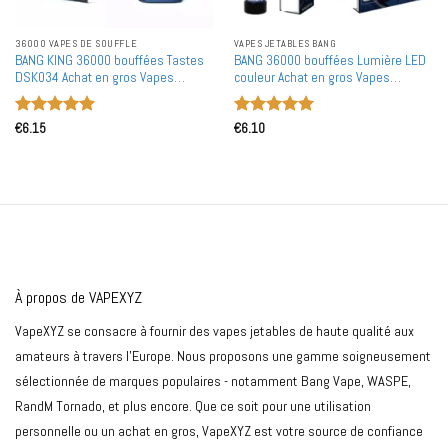
36000 VAPES DE SOUFFLE
VAPES JETABLES BANG
BANG KING 36000 bouffées Tastes
BANG 36000 bouffées Lumière LED
DSK034 Achat en gros Vapes
couleur Achat en gros Vapes
jetables rechargeables en gros
jetables rechargeables en gros
Note
5
sur
Note
5
sur
€
6.15
€
6.10
5
5
À propos de VAPEXYZ
VapeXYZ se consacre à fournir des vapes jetables de haute qualité aux
amateurs à travers l'Europe. Nous proposons une gamme soigneusement
sélectionnée de marques populaires - notamment Bang Vape, WASPE,
RandM Tornado, et plus encore. Que ce soit pour une utilisation
personnelle ou un achat en gros, VapeXYZ est votre source de confiance