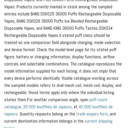
Vapes. Products currently marked in stock among the sampled
entries include BANG DSK025 36000 Puffs Rechargeable Disposable
Vapes, BANG DSK026 36000 Puffs Ice Blended Rechargeable
Disposable Vapes, and BANG KING 36000 Puffs Tastes DSK034
Rechargeable Disposable Vapes.A stated puff class should be
treated as one comparison field alongside charging, mode selection
and device format. Check the model-level page for its stated puff
figure, battery or charging information, display functions, airflow
controls and selectable combinations. The catalogue reproduces the
model information supplied for each listing; it does not imply that
every device performs identically. Visible catalogue wording across
the sampled models refers to dual-mesh coil, mesh-coil, display, and
rechargeable; those terms apply only where the individual listing
states them.For another comparison angle, open
puff-count
catalogue
,
35 000 bouffées de vapeurs
, et
40 000 bouffées de
vapeurs
. Quantity requests belong on the
trade enquiry form
, and
current destination information belongs in the
current shipping