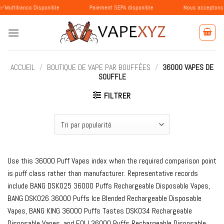
Passer
o Disponible
Paiement SEPA disponible
Nous acceptons les paieme
au
contenu
ACCUEIL
/
BOUTIQUE DE VAPE PAR BOUFFÉES
/
36000 VAPES DE
SOUFFLE
FILTRER
Use this 36000 Puff Vapes index when the required comparison point
is puff class rather than manufacturer. Representative records
include BANG DSK025 36000 Puffs Rechargeable Disposable Vapes,
BANG DSK026 36000 Puffs Ice Blended Rechargeable Disposable
Vapes, BANG KING 36000 Puffs Tastes DSK034 Rechargeable
Disposable Vapes, and FOLI 36000 Puffs Rechargeable Disposable