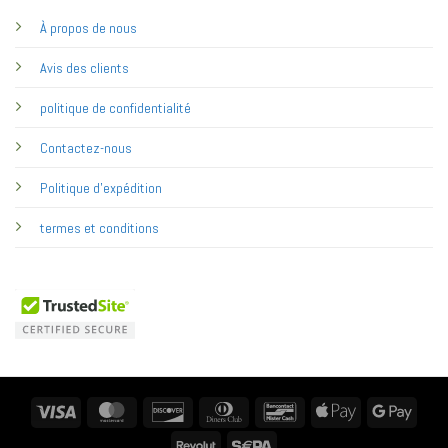
À propos de nous
Avis des clients
politique de confidentialité
Contactez-nous
Politique d'expédition
termes et conditions
Visa
MasterCard
Discover
Dinners
Bancontact
Apple
Googl
Club
Pay
Pay
Revolut
Sepa