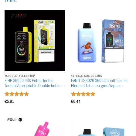
terms
.
VAPES JETABLES FIHP
VAPES JETABLES BANG
FIHP 36000 36K Puffs Double
BANG DSK026 36000 bouffées Ice
Tastes Vape jetable Double bobine
Blended Achat en gros Vapes
maille Affichage LED complet En
jetables rechargeables en gros
gros
Note
5
sur
Note
5
sur
€
5.81
€
6.44
5
5