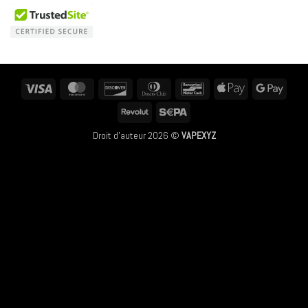
Visa
MasterCard
Discover
Dinners
Bancontact
Apple
Googl
Club
Pay
Pay
Revolut
Sepa
Droit d'auteur 2026 ©
VAPEXYZ