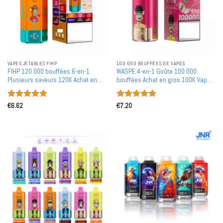
VAPES JETABLES FIHP
100 000 BOUFFÉES DE VAPES
FIHP 120 000 bouffées 6-en-1
WASPE 4-en-1 Goûte 100 000
Plusieurs saveurs 120K Achat en
bouffées Achat en gros 100K Vapes
gros Vapes jetables rechargeables
jetables rechargeables en gros
en vente en gros
Note
5
sur
Note
5
sur
€
6.62
€
7.20
5
5