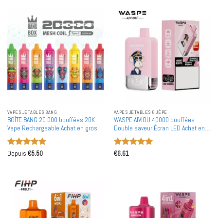
VAPES JETABLES BANG
VAPES JETABLES GUÊPE
BOÎTE BANG 20 000 bouffées 20K
WASPE AIVIOU 40000 bouffées
Vape Rechargeable Achat en gros
Double saveur Écran LED Achat en
Vape jetable en gros
gros Vapes jetables rechargeables
en gros
Note
5
sur
Note
5
sur
Depuis
€
5.50
€
6.61
5
5