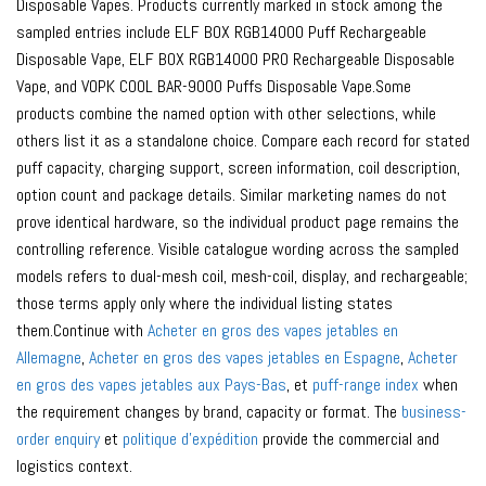
Disposable Vapes. Products currently marked in stock among the
sampled entries include ELF BOX RGB14000 Puff Rechargeable
Disposable Vape, ELF BOX RGB14000 PRO Rechargeable Disposable
Vape, and VOPK COOL BAR-9000 Puffs Disposable Vape.Some
products combine the named option with other selections, while
others list it as a standalone choice. Compare each record for stated
puff capacity, charging support, screen information, coil description,
option count and package details. Similar marketing names do not
prove identical hardware, so the individual product page remains the
controlling reference. Visible catalogue wording across the sampled
models refers to dual-mesh coil, mesh-coil, display, and rechargeable;
those terms apply only where the individual listing states
them.Continue with
Acheter en gros des vapes jetables en
Allemagne
,
Acheter en gros des vapes jetables en Espagne
,
Acheter
en gros des vapes jetables aux Pays-Bas
, et
puff-range index
when
the requirement changes by brand, capacity or format. The
business-
order enquiry
et
politique d'expédition
provide the commercial and
logistics context.