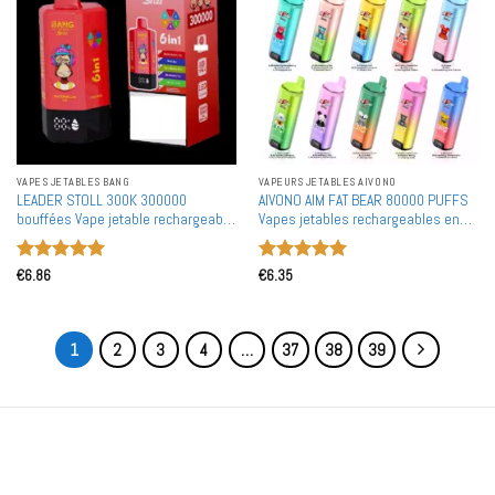
VAPES JETABLES BANG
VAPEURS JETABLES AIVONO
LEADER STOLL 300K 300000
AIVONO AIM FAT BEAR 80000 PUFFS
bouffées Vape jetable rechargeable
Vapes jetables rechargeables en
6 en 1 goût Achat en gros en vrac
gros à 3 saveurs différentes 80 000
Double maille
puffs Achat en bulk
Note
5
sur
Note
5
sur
€
6.86
€
6.35
5
5
1
2
3
4
…
37
38
39