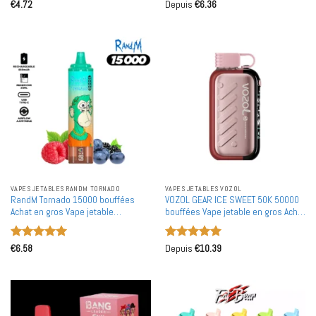
Note
5
sur
Note
5
sur
€
4.72
Depuis
€
6.36
5
5
VAPES JETABLES RANDM TORNADO
VAPES JETABLES VOZOL
RandM Tornado 15000 bouffées
VOZOL GEAR ICE SWEET 50K 50000
Achat en gros Vape jetable
bouffées Vape jetable en gros Achat
rechargeable en gros
en vrac Entrepôt européen
Note
5
sur
Note
5
sur
€
6.58
Depuis
€
10.39
5
5