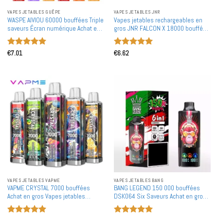
VAPES JETABLES GUÊPE
VAPES JETABLES JNR
WASPE AIVIOU 60000 bouffées Triple
Vapes jetables rechargeables en
saveurs Écran numérique Achat en
gros JNR FALCON X 18000 bouffées
gros 60K Vapes jetables
Affichage LED double maille Achat
rechargeables en gros
en bulk
Note
5
sur
Note
5
sur
€
7.01
€
6.62
5
5
VAPES JETABLES VAPME
VAPES JETABLES BANG
VAPME CRYSTAL 7000 bouffées
BANG LEGEND 150 000 bouffées
Achat en gros Vapes jetables
DSK064 Six Saveurs Achat en gros
rechargeables en gros
Vape jetable rechargeable