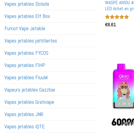
WASPE AIVIOU 4
Vapes jetables Doloda
LED Achat en gr
gros
Vapes jetables Elf Box
Note
€
6.61
5
sur
Fumot Vape Jetable
5
Vapes jetables pétillantes
Vapes jetables FYCOS
Vapes jetables FIHP
Vapes jetables FluuM
Vapeurs jetables Gazzbar
Vapes jetables Grativape
Vapes jetables JNR
Vapes jetables IQTE