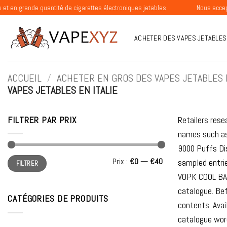
Passer
quantité de cigarettes électroniques jetables
Nous acceptons les com
au
contenu
ACHETER DES VAPES JETABLES
ACCUEIL
/
ACHETER EN GROS DES VAPES JETABLES
VAPES JETABLES EN ITALIE
FILTRER PAR PRIX
Retailers rese
names such as
9000 Puffs Di
Prix
Prix
Prix :
€0
—
€40
sampled entri
FILTRER
min
max
VOPK COOL BAR
catalogue. Bef
CATÉGORIES DE PRODUITS
contents. Avai
catalogue word