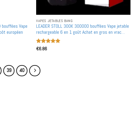
VAPES JETABLES BANG
 bouffées Vape
LEADER STOLL 300K 300000 bouffées Vape jetable
epôt européen
rechargeable 6 en 1 goût Achat en gros en vrac
Double maille
Note
€
6.86
5
sur
5
39
40