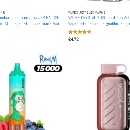
JNR
VAPES JETABLES VAPME
rechargeables en gros JNR FALCON
VAPME CRYSTAL 7000 bouffées Ach
s Affichage LED double maille Achat
Vapes jetables rechargeables en gr
Note
€
4.72
5
sur
5