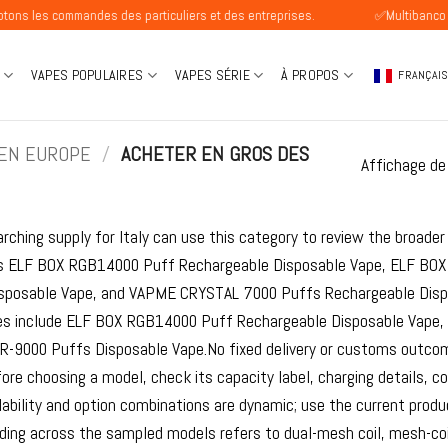
mandes des particuliers et des entreprises.
✅Multibanco Disponible
VAPES POPULAIRES
VAPES SÉRIE
À PROPOS
FRANÇAI
 EN EUROPE
/
ACHETER EN GROS DES
Affichage de
arching supply for Italy can use this category to review the broad
 ELF BOX RGB14000 Puff Rechargeable Disposable Vape, ELF BOX
sposable Vape, and VAPME CRYSTAL 7000 Puffs Rechargeable Dispo
es include ELF BOX RGB14000 Puff Rechargeable Disposable Vape
-9000 Puffs Disposable Vape.No fixed delivery or customs outcome 
ore choosing a model, check its capacity label, charging details, c
lability and option combinations are dynamic; use the current produc
ing across the sampled models refers to dual-mesh coil, mesh-coil