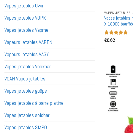
Vapes jetables Uwin
VAPES JETABLES 
Vapes jetables VOPK
Vapes jetables 
X 18000 bouffée
en bulk
Vapes jetables Vapme
Note
€
6.62
5
sur
Vapeurs jetables VAPEN
5
Vapeurs jetables VASY
Vapes jetables Vookbar
VCAN Vapes jetables
Vapes jetables guêpe
Vapes jetables à barre platine
Vapes jetables solobar
Vapes jetables SMPO