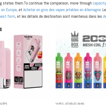
ting states them.To continue the comparison, move through
capacit
s en Europe
, et
Acheter en gros des vapes jetables en Allemagne
. L
uest form
, et les détails de destination sont maintenus dans les
d
GUÊPE
VAPES JETABLES BANG