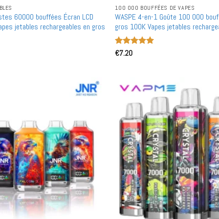
BLES
100 000 BOUFFÉES DE VAPES
stes 60000 bouffées Écran LCD
WASPE 4-en-1 Goûte 100 000 bouf
apes jetables rechargeables en gros
gros 100K Vapes jetables recharge
Note
€
7.20
5
sur
5