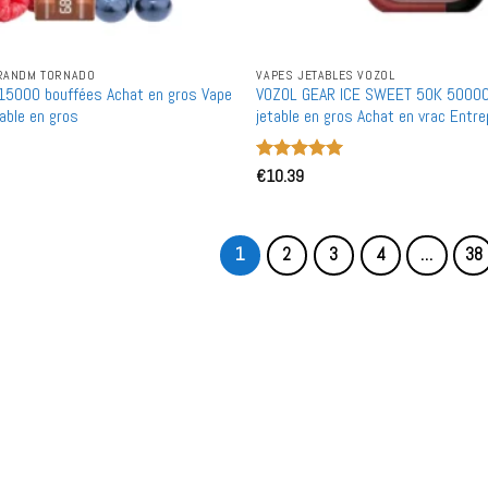
 RANDM TORNADO
VAPES JETABLES VOZOL
15000 bouffées Achat en gros Vape
VOZOL GEAR ICE SWEET 50K 50000
able en gros
jetable en gros Achat en vrac Entr
Note
€
10.39
5
sur
5
1
2
3
4
…
38