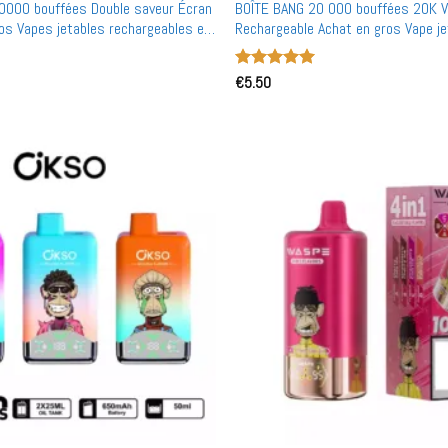
0000 bouffées Double saveur Écran
BOÎTE BANG 20 000 bouffées 20K 
os Vapes jetables rechargeables en
Rechargeable Achat en gros Vape je
Note
€
5.50
5
sur
5