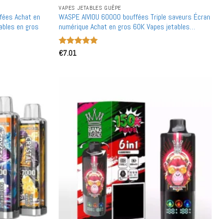
VAPES JETABLES GUÊPE
fées Achat en
WASPE AIVIOU 60000 bouffées Triple saveurs Écran
ables en gros
numérique Achat en gros 60K Vapes jetables
rechargeables en gros
Note
€
7.01
5
sur
5