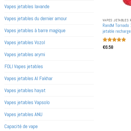
Vapes jetables lavande
Vapes jetables du dernier amour
VAPES JETABLES
RandM Tornado 
Vapes jetables à barre magique
jetable recharge
Vapes jetables Vozol
Note
€
6.58
5
sur
5
Vapes jetables arymi
FOLI Vapes jetables
Vapes jetables Al Fakhar
Vapes jetables hayat
Vapes jetables Vapsolo
Vapes jetables ANU
Capacité de vape