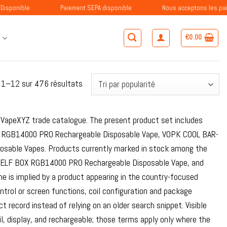
Paiement SEPA disponible
Nous acceptons les paiements avec 
€
0.00
S
Trié
 1–12 sur 476 résultats
par
popularité
er VapeXYZ trade catalogue. The present product set includes
 RGB14000 PRO Rechargeable Disposable Vape, VOPK COOL BAR-
sable Vapes. Products currently marked in stock among the
, ELF BOX RGB14000 PRO Rechargeable Disposable Vape, and
is implied by a product appearing in the country-focused
ontrol or screen functions, coil configuration and package
t record instead of relying on an older search snippet. Visible
, display, and rechargeable; those terms apply only where the