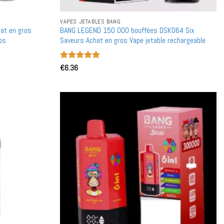
VAPES JETABLES BANG
at en gros
BANG LEGEND 150 000 bouffées DSK064 Six
os
Saveurs Achat en gros Vape jetable rechargeable
Note
€
6.36
5
sur
5