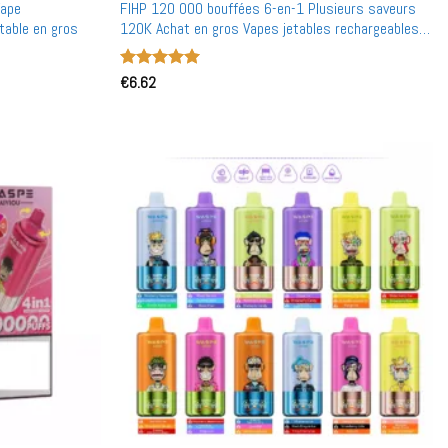
Vape
FIHP 120 000 bouffées 6-en-1 Plusieurs saveurs
table en gros
120K Achat en gros Vapes jetables rechargeables
en vente en gros
Note
€
6.62
5
sur
5