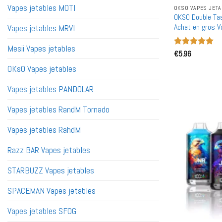
Vapes jetables MOTI
OKSO VAPES JETA
OKSO Double Ta
Achat en gros V
Vapes jetables MRVI
Mesii Vapes jetables
Note
€
5.96
5
sur
5
OKsO Vapes jetables
Vapes jetables PANDOLAR
Vapes jetables RandM Tornado
Vapes jetables RahdM
Razz BAR Vapes jetables
STARBUZZ Vapes jetables
SPACEMAN Vapes jetables
Vapes jetables SFOG