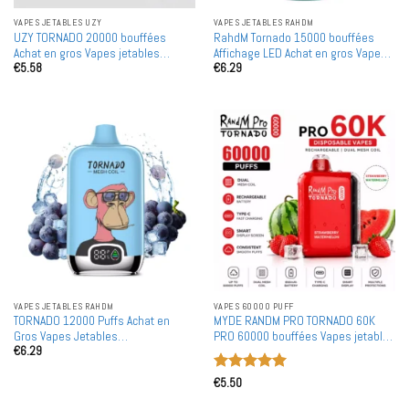
VAPES JETABLES UZY
VAPES JETABLES RAHDM
UZY TORNADO 20000 bouffées
RahdM Tornado 15000 bouffées
Achat en gros Vapes jetables
Affichage LED Achat en gros Vapes
€
5.58
€
6.29
rechargeables
jetables rechargeables en vente en
gros
VAPES JETABLES RAHDM
VAPES 60000 PUFF
TORNADO 12000 Puffs Achat en
MYDE RANDM PRO TORNADO 60K
Gros Vapes Jetables
PRO 60000 bouffées Vapes jetables
€
6.29
Rechargeables en Gros
Premium Double bobine maille
Achat en gros en vrac
Note
5
sur
€
5.50
5