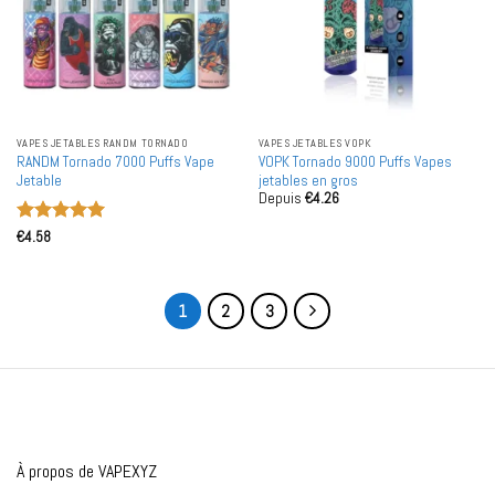
VAPES JETABLES RANDM TORNADO
VAPES JETABLES VOPK
RANDM Tornado 7000 Puffs Vape
VOPK Tornado 9000 Puffs Vapes
Jetable
jetables en gros
Depuis
€
4.26
Note
5
sur
€
4.58
5
1
2
3
À propos de VAPEXYZ