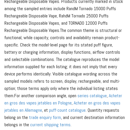
Rechargeable Disposable Vapes. Products currently marked in stock
among the sampled entries include RandM Tornado 15000 Puffs
Rechargeable Disposable Vape, RahdM Tornado 25000 Puffs
Rechargeable Disposable Vapes, and TORNADO 12000 Puffs
Rechargeable Disposable Vapes.The common theme is structural or
functional, while capacity, controls and availability remain product-
specific. Check the model-level page for its stated puff figure,
battery or charging information, display functions, airflow controls
and selectable combinations. The catalogue reproduces the model
information supplied for each listing; it does not imply that every
device performs identically. Visible catalogue wording across the
sampled models refers to screen, display, rechargeable, and multi-
option; those terms apply only where the individual listing states
them.For another comparison angle, open
series catalogue
,
Acheter
en gros des vapes jetables en Pologne
,
Acheter en gros des vapes
jetables en Allemagne
, et
puff-count catalogue
. Quantity requests
belong on the
trade enquiry form
, and current destination information
belongs in the
current shipping terms
.