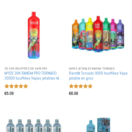
30 000 BOUFFÉES DE VAPEURS
VAPES JETABLES RANDM TORNADO
MYDE 30K RANDM PRO TORNADO
RandM Tornado 9000 bouffées Vape
30000 bouffées Vapes jetables MTL
jetable en gros
Affichage LED intelligent Lueur RGB
Achat en gros en vrac
Note
5
sur
Note
5
sur
€
5.09
€
6.06
5
5