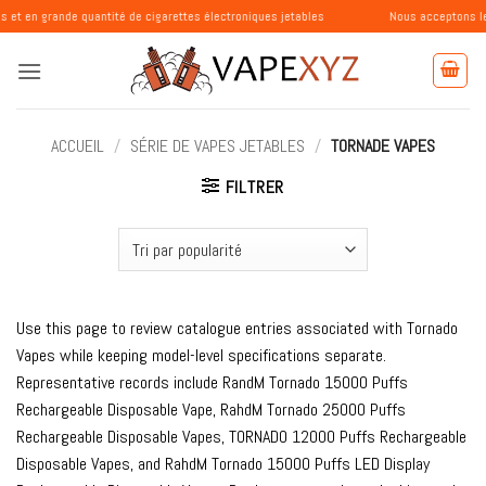
Passer
e quantité de cigarettes électroniques jetables
Nous acceptons les commandes
au
contenu
ACCUEIL
/
SÉRIE DE VAPES JETABLES
/
TORNADE VAPES
FILTRER
Use this page to review catalogue entries associated with Tornado
Vapes while keeping model-level specifications separate.
Representative records include RandM Tornado 15000 Puffs
Rechargeable Disposable Vape, RahdM Tornado 25000 Puffs
Rechargeable Disposable Vapes, TORNADO 12000 Puffs Rechargeable
Disposable Vapes, and RahdM Tornado 15000 Puffs LED Display