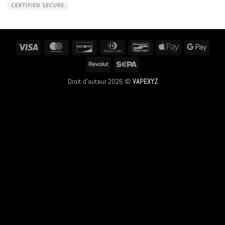
Visa
MasterCard
Discover
Dinners
Bancontact
Apple
Googl
Club
Pay
Pay
Revolut
Sepa
Droit d'auteur 2026 ©
VAPEXYZ