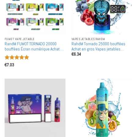
FUMOT VAPE JETABLE
VAPES JETABLES RAHDM
RandM FUMOT TORNADO 20000
RahdM Tornado 25000 bouffées
bouffées Écran numérique Achat en
Achat en gros Vapes jetables
€
6.34
gros Vapes jetables rechargeables
rechargeables en gros
en gros
Note
5
sur
€
7.03
5