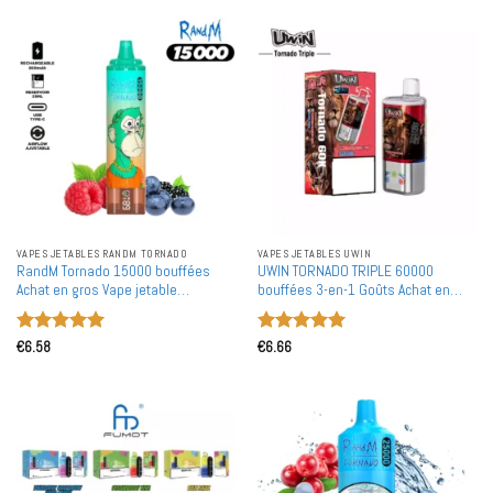
VAPES JETABLES RANDM TORNADO
VAPES JETABLES UWIN
RandM Tornado 15000 bouffées
UWIN TORNADO TRIPLE 60000
Achat en gros Vape jetable
bouffées 3-en-1 Goûts Achat en
rechargeable en gros
gros 60K Vapes jetables
rechargeables en gros
Note
5
sur
Note
5
sur
€
6.58
€
6.66
5
5