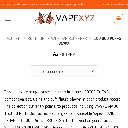
Passer
e quantité de cigarettes électroniques jetables
Nous acceptons les commandes
au
contenu
ACCUEIL
/
BOUTIQUE DE VAPE PAR BOUFFÉES
/
150 000 PUFFS
VAPES
FILTRER
This category brings several brands into one 150000 Puffs Vapes
comparison set, using the puff figure shown in each product record.
The collection currently points to products including WASPE AIVIOU
150000 Puffs Six Tastes Rechargeable Disposable Vapes, BANG
LEGEND 150000 Puffs DSK064 Six Tastes Rechargeable Disposable
Vape, AIVONO AIM AVN 150K Disposable Vapes 8-IN-1 Tastes 150000