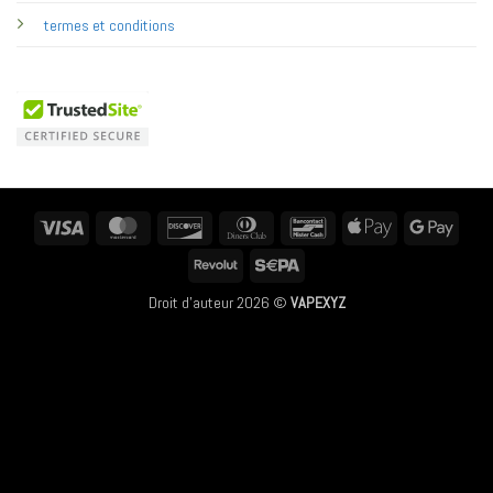
termes et conditions
Visa
MasterCard
Discover
Dinners
Bancontact
Apple
Googl
Club
Pay
Pay
Revolut
Sepa
Droit d'auteur 2026 ©
VAPEXYZ