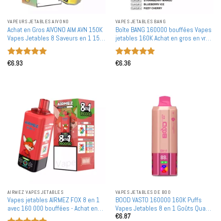
VAPEURS JETABLES AIVONO
VAPES JETABLES BANG
Achat en Gros AIVONO AIM AVN 150K
Boîte BANG 160000 bouffées Vapes
Vapes Jetables 8 Saveurs en 1 150
jetables 160K Achat en gros en vrac
000 Bouffées en Gros
4 saveurs Écran numérique
intelligent
Note
5
sur
Note
5
sur
€
6.93
€
6.36
5
5
AIRMEZ VAPES JETABLES
VAPES JETABLES DE BOO
Vapes jetables AIRMEZ FOX 8 en 1
BOOD VASTO 160000 160K Puffs
avec 160 000 bouffées - Achat en
Vapes Jetables 8 en 1 Goûts Quad
€
6.87
gros par lots : 160K, capacité de 60
Mesh Coil Achat en Gros en Vrac