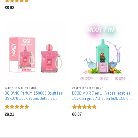
ml, boîte d'affichage avec coil en
Note
5
sur
maille
€
6.93
5
VAPES JETABLES BANG
VAPES JETABLES BANG
QQ BANG Parfum 150000 Bouffées
BOOD MIXR 7 en 1 - Vapes jetables
DSK078 150K Vapes Jetables
150K en gros Achat en bulk 150 000
Cristal en Gros Double Maille
bouffées Triple réservoir Double
Bobine Achat en Gros
bobine maillée Changement de
Note
5
sur
Note
5
sur
saveur
€
6.21
€
6.87
5
5