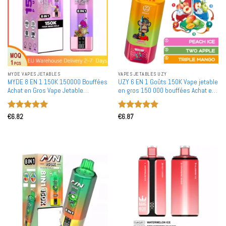
MYDE VAPES JETABLES
VAPES JETABLES UZY
MYDE 8 EN 1 150K 150000 Bouffées
UZY 6 EN 1 Goûts 150K Vape jetable
Achat en Gros Vape Jetable
en gros 150 000 bouffées Achat en
Livraison Entrepôt Européen Gros
bulk
Note
5
sur
Note
5
sur
€
6.82
€
6.87
5
5