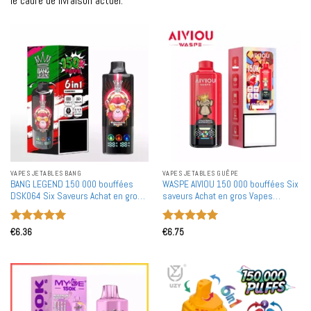
le cadre de livraison actuel.
VAPES JETABLES BANG
VAPES JETABLES GUÊPE
BANG LEGEND 150 000 bouffées
WASPE AIVIOU 150 000 bouffées Six
DSK064 Six Saveurs Achat en gros
saveurs Achat en gros Vapes
Vape jetable rechargeable
jetables rechargeables en gros
Note
5
sur
Note
5
sur
€
6.36
€
6.75
5
5