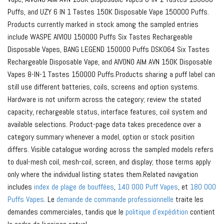
Puffs, and UZY 6 IN 1 Tastes 150K Disposable Vape 150000 Puffs.
Products currently marked in stock among the sampled entries
include WASPE AIVIOU 150000 Puffs Six Tastes Rechargeable
Disposable Vapes, BANG LEGEND 150000 Puffs DSK064 Six Tastes
Rechargeable Disposable Vape, and AIVONO AIM AVN 150K Disposable
Vapes 8-IN-1 Tastes 150000 Puffs.Products sharing a puff label can
still use different batteries, coils, screens and option systems.
Hardware is not uniform across the category; review the stated
capacity, rechargeable status, interface features, coil system and
available selections. Product-page data takes precedence over a
category summary whenever a model, option or stock position
differs. Visible catalogue wording across the sampled models refers
to dual-mesh coil, mesh-coil, screen, and display; those terms apply
only where the individual listing states them.Related navigation
includes
index de plage de bouffées
,
140 000 Puff Vapes
, et
180 000
Puffs Vapes
. Le
demande de commande professionnelle
traite les
demandes commerciales, tandis que le
politique d'expédition
contient