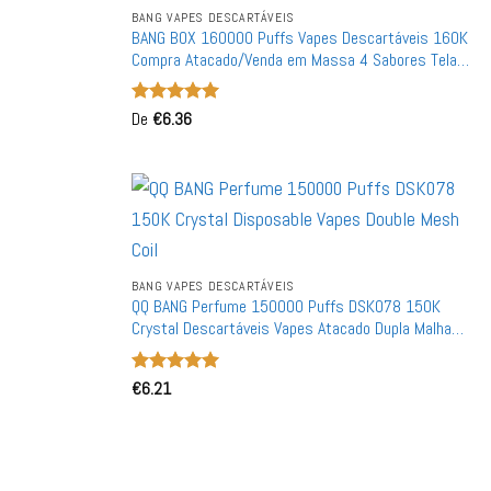
BANG VAPES DESCARTÁVEIS
BANG BOX 160000 Puffs Vapes Descartáveis 160K
Compra Atacado/Venda em Massa 4 Sabores Tela
Digital Inteligente
Avaliação
De
€
6.36
5
de 5
BANG VAPES DESCARTÁVEIS
QQ BANG Perfume 150000 Puffs DSK078 150K
Crystal Descartáveis Vapes Atacado Dupla Malha
Bobina Compra em Massa
Avaliação
€
6.21
5
de 5