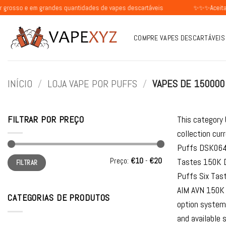
Skip
m grandes quantidades de vapes descartáveis
✨✨✨Aceitamos pedido
to
content
COMPRE VAPES DESCARTÁVEIS
INÍCIO
/
LOJA VAPE POR PUFFS
/
VAPES DE 150000
FILTRAR POR PREÇO
This category 
collection cu
Puffs DSK064 
Preço
Preço
Preço:
€10
-
€20
Tastes 150K D
FILTRAR
mínimo
máximo
Puffs Six Tas
AIM AVN 150K D
CATEGORIAS DE PRODUTOS
option systems
and available 