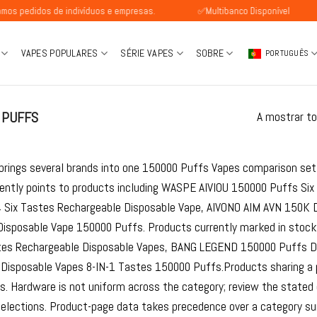
s de indivíduos e empresas.
✅Multibanco Disponível
Pagame
VAPES POPULARES
SÉRIE VAPES
SOBRE
PORTUGUÊS
 PUFFS
A mostrar to
brings several brands into one 150000 Puffs Vapes comparison set,
rrently points to products including WASPE AIVIOU 150000 Puffs 
Six Tastes Rechargeable Disposable Vape, AIVONO AIM AVN 150K D
isposable Vape 150000 Puffs. Products currently marked in stoc
tes Rechargeable Disposable Vapes, BANG LEGEND 150000 Puffs D
isposable Vapes 8-IN-1 Tastes 150000 Puffs.Products sharing a puf
. Hardware is not uniform across the category; review the stated 
selections. Product-page data takes precedence over a category su