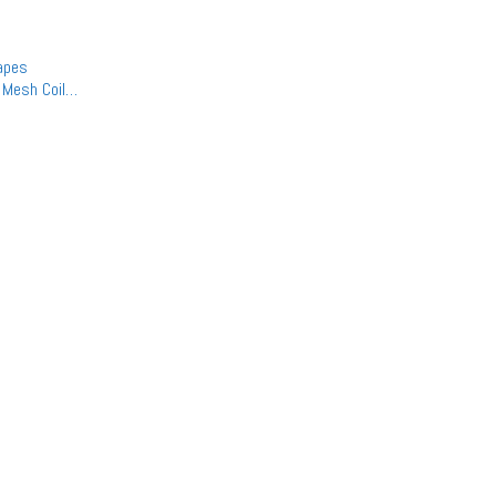
apes
 Mesh Coil
ntidade