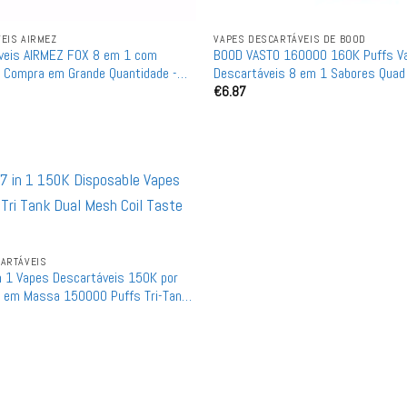
EIS AIRMEZ
VAPES DESCARTÁVEIS ​​DE BOOD
veis AIRMEZ FOX 8 em 1 com
BOOD VASTO 160000 160K Puffs V
- Compra em Grande Quantidade -
Descartáveis 8 em 1 Sabores Quad
€
6.87
0ml - Bobina de Malha - Caixa de
Compra por Atacado em Grande Qua
ARTÁVEIS
 1 Vapes Descartáveis 150K por
 em Massa 150000 Puffs Tri-Tank
Dupla Bobina de Malha Troca de Sabor