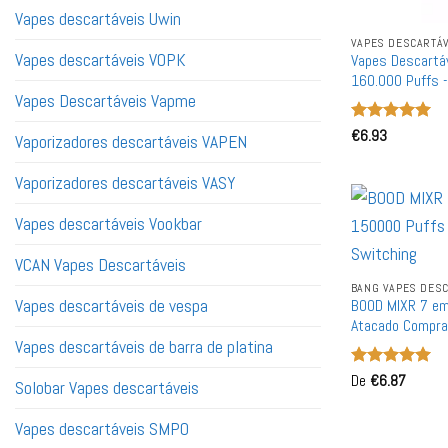
Vapes descartáveis ​​​​Uwin
VAPES DESCARTÁV
Vapes descartáveis ​​VOPK
Vapes Descartá
160.000 Puffs 
Capacidade de 6
Vapes Descartáveis ​​Vapme
Exibição
Avaliação
€
6.93
5
Vaporizadores descartáveis ​​VAPEN
de 5
Vaporizadores descartáveis ​​VASY
Vapes descartáveis ​​Vookbar
VCAN Vapes Descartáveis
BANG VAPES DESC
Vapes descartáveis ​​de vespa
BOOD MIXR 7 em
Atacado Compra
Vapes descartáveis ​​de barra de platina
Avaliação
De
€
6.87
5
Solobar Vapes descartáveis
de 5
Vapes descartáveis ​​​​SMPO