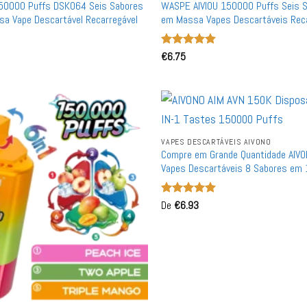
50000 Puffs DSK064 Seis Sabores
WASPE AIVIOU 150000 Puffs Seis 
a Vape Descartável Recarregável
em Massa Vapes Descartáveis Reca
Atacado
Avaliação
€
6.75
5
de 5
VAPES DESCARTÁVEIS ​​AIVONO
Compre em Grande Quantidade AIV
Vapes Descartáveis 8 Sabores em
por Atacado
Avaliação
De
€
6.93
5
de 5