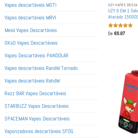
Vapes descartáveis ​​MOTI
UZY VAPES DESCA
UZY 6 EM 1 Sab
Atacado 15000
Vapes descartáveis ​​MRVI
Mesii Vapes Descartáveis
Avaliação
De
€
6.87
5
de 5
OKsO Vapes Descartáveis
Vapes Descartáveis PANDOLAR
Vapes descartáveis ​​RandM Tornado
Vapes descartáveis ​​RahdM
Razz BAR Vapes Descartáveis
STARBUZZ Vapes Descartáveis
SPACEMAN Vapes Descartáveis
Vaporizadores descartáveis ​​SFOG