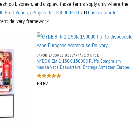
sh-coil, screen, and display; those terms apply only where the
00 Puff Vapes
, e
Vapes de 180000 Puffs
. O
business-order
rent delivery framework.
VAPORIZADORES DESCARTÁVEIS MYDE
MYDE 8 EM 1 150K 150000 Puffs Compra em
Massa Vape Descartável Entrega Armazém Europeu
Atacado
Avaliação
€
6.82
5
de 5