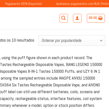
nto SEPA Disponível
Aceitamos pagamentos com BLIK (Polônia)
€
0.00
Ordenado
dos os 10 resultados
por
popularidade
 using the puff figure shown in each product record. The
Six Tastes Rechargeable Disposable Vapes, BANG LEGEND 150000
isposable Vapes 8-IN-1 Tastes 150000 Puffs, and UZY 6 IN 1
k among the sampled entries include WASPE AIVIOU 150000
SK064 Six Tastes Rechargeable Disposable Vape, and AIVONO
f label can still use different batteries, coils, screens and
capacity, rechargeable status, interface features, coil system
mmary whenever a model, option or stock position differs.