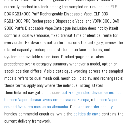
currently marked in stock among the sampled entries include ELF
BOX RGB14000 Puff Rechargeable Disposable Vape, ELF BOX
RGB14000 PRO Rechargeable Disposable Vape, and VOPK COOL BAR-
9000 Puffs Disposable Vape.Catalogue inclusion does not by itself
confirm a local warehouse, fixed transit time or identical route for
every order. Hardware is not uniform across the category; review the
stated capacity, rechargeable status, interface features, coil
system and available selections. Product-page data takes
precedence over a category summary whenever a model, option or
stock position differs. Visible catalogue wording across the sampled
models refers to dual-mesh coil, mesh-coil, display, and rechargeable;
those terms apply only where the individual listing states
them.Related navigation includes
puff-range index
,
device series hub
,
Compre Vapes descartáveis ​​em massa na Europa
, e
Compre Vapes
descartáveis ​​em massa na Alemanha
. O
business-order enquiry
handles commercial enquiries, while the
política de envio
contains the
current delivery framework.