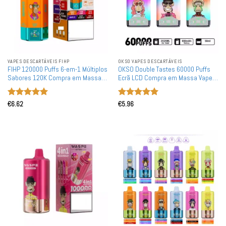
VAPES DESCARTÁVEIS ​​FIHP
OKSO VAPES DESCARTÁVEIS
FIHP 120000 Puffs 6-em-1 Múltiplos
OKSO Double Tastes 60000 Puffs
Sabores 120K Compra em Massa
Ecrã LCD Compra em Massa Vapes
Vapes Descartáveis Recarregáveis
Descartáveis Recarregáveis por
por Atacado
Atacado
Avaliação
5
Avaliação
5
€
6.62
€
5.96
de 5
de 5