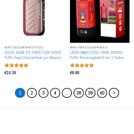
VAPES DESCARTÁVEIS ​​VOZOL
BANG VAPES DESCARTÁVEIS
VOZOL GEAR ICE SWEET 50K 50000
LÍDER BANG STOLL 300K 300000
Puffs Vape Descartável por Atacado
Puffs Recarregável 6 em 1 Sabor
Compra em Massa Armazém
Vape Descartável Atacado Compra
Europeu
em Massa Malha Dupla
Avaliação
5
Avaliação
5
€
10.39
€
6.86
de 5
de 5
1
2
3
4
…
38
39
40