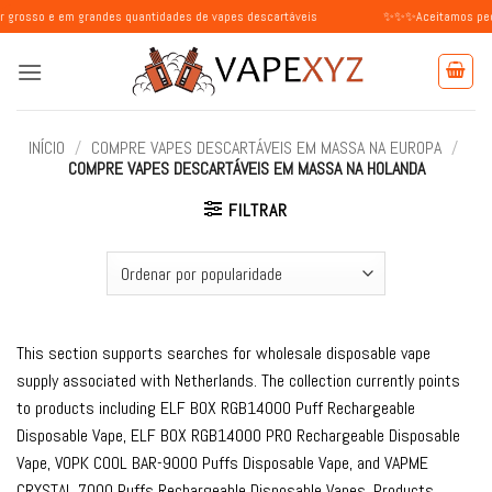
Skip
m grandes quantidades de vapes descartáveis
✨✨✨Aceitamos pedidos de ind
to
content
INÍCIO
/
COMPRE VAPES DESCARTÁVEIS ​​EM MASSA NA EUROPA
/
COMPRE VAPES DESCARTÁVEIS ​​EM MASSA NA HOLANDA
FILTRAR
This section supports searches for wholesale disposable vape
supply associated with Netherlands. The collection currently points
to products including ELF BOX RGB14000 Puff Rechargeable
Disposable Vape, ELF BOX RGB14000 PRO Rechargeable Disposable
Vape, VOPK COOL BAR-9000 Puffs Disposable Vape, and VAPME
CRYSTAL 7000 Puffs Rechargeable Disposable Vapes. Products