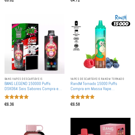
€
6.62
€
4.72
de 5
de 5
BANG VAPES DESCARTÁVEIS
VAPES DESCARTÁVEIS ​​RANDM TORNADO
BANG LEGEND 150000 Puffs
RandM Tornado 15000 Puffs
DSK064 Seis Sabores Compra em
Compra em Massa Vape
Massa Vape Descartável
Descartável Recarregável por
Recarregável
Atacado
Avaliação
5
Avaliação
5
€
6.36
€
6.58
de 5
de 5