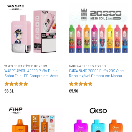
VAPES DESCARTÁVEIS ​​DE VESPA
BANG VAPES DESCARTÁVEIS
WASPE AIVIOU 40000 Puffs Duplo
CAIXA BANG 20000 Puffs 20K Vape
Sabor Tela LED Compra em Massa
Recarregável Compra em Massa
Vapes Descartáveis Recarregáveis
Vape Descartável por Atacado
por Atacado
Avaliação
5
Avaliação
5
€
6.61
€
5.50
de 5
de 5