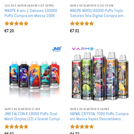
100.000 VAPORIZADORES DE SOPRO
VAPES DESCARTÁVEIS ​​DE VESPA
WASPE 4-em-1 Sabores 100000
WASPE AIVIOU 60000 Puffs Triplo
Puffs Compra em Massa 100K
Sabores Tela Digital Compra em
Vapes Descartáveis Recarregáveis
Massa 60K Vapes Descartáveis
por Atacado
Recarregáveis por Atacado
Avaliação
5
Avaliação
5
€
7.20
€
7.01
de 5
de 5
VAPES DESCARTÁVEIS ​​JNR
VAPES DESCARTÁVEIS ​​VAPME
JNR FALCON X 18000 Puffs Dual
VAPME CRYSTAL 7000 Puffs Compra
Mesh Display LED a Granel Compra
em Massa Vapes Descartáveis
Recarregável Vapes Descartáveis
Recarregáveis por Atacado
por Atacado
Avaliação
5
Avaliação
5