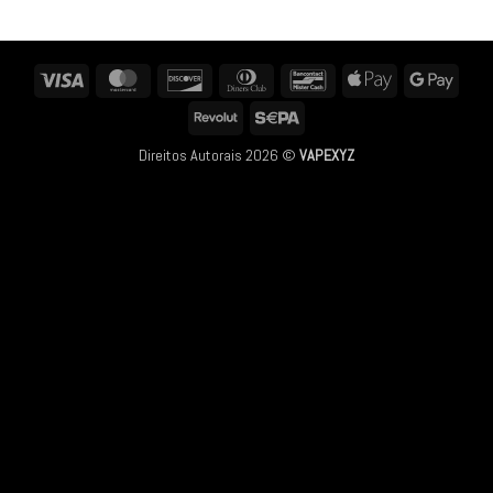
Visa
MasterCard
Discover
Dinners
Bancontact
Apple
Googl
Club
Pay
Pay
Revolut
Sepa
Direitos Autorais 2026 ©
VAPEXYZ