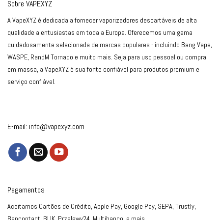
Sobre VAPEXYZ
A VapeXYZ é dedicada a fornecer vaporizadores descartáveis de alta
qualidade a entusiastas em toda a Europa. Oferecemos uma gama
cuidadosamente selecionada de marcas populares - incluindo Bang Vape,
WASPE, RandM Tornado e muito mais. Seja para uso pessoal ou compra
em massa, a VapeXYZ é sua fonte confiável para produtos premium e
serviço confiável.
E-mail:
info@vapexyz.com
Pagamentos
Aceitamos Cartões de Crédito, Apple Pay, Google Pay, SEPA, Trustly,
Bancontact, BLIK, Przelewy24, Multibanco, e mais.