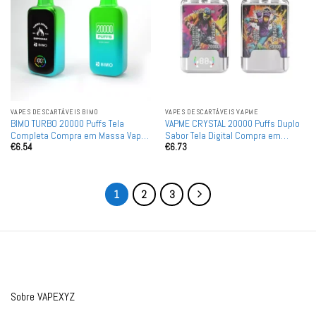
VAPES DESCARTÁVEIS ​​BIMO
VAPES DESCARTÁVEIS ​​VAPME
BIMO TURBO 20000 Puffs Tela
VAPME CRYSTAL 20000 Puffs Duplo
Completa Compra em Massa Vapes
Sabor Tela Digital Compra em
€
6.54
€
6.73
Descartáveis Recarregáveis por
Massa Vapes Descartáveis
Atacado
Recarregáveis por Atacado
1
2
3
Sobre VAPEXYZ