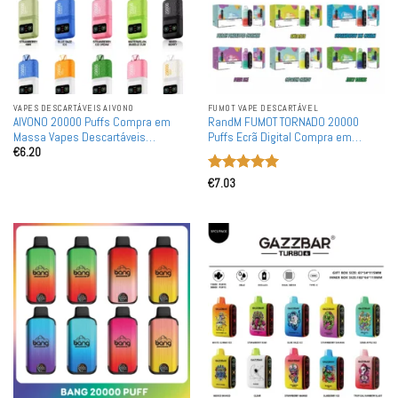
VAPES DESCARTÁVEIS ​​AIVONO
FUMOT VAPE DESCARTÁVEL
AIVONO 20000 Puffs Compra em
RandM FUMOT TORNADO 20000
Massa Vapes Descartáveis
Puffs Ecrã Digital Compra em
€
6.20
Recarregáveis por Atacado
Massa Vapes Descartáveis
Recarregáveis por Atacado
Avaliação
5
€
7.03
de 5