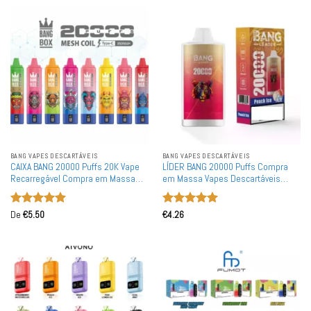
BANG VAPES DESCARTÁVEIS
BANG VAPES DESCARTÁVEIS
CAIXA BANG 20000 Puffs 20K Vape
LÍDER BANG 20000 Puffs Compra
Recarregável Compra em Massa
em Massa Vapes Descartáveis
Vape Descartável por Atacado
Recarregáveis por Atacado
Avaliação
5
Avaliação
5
De
€
5.50
€
4.26
de 5
de 5