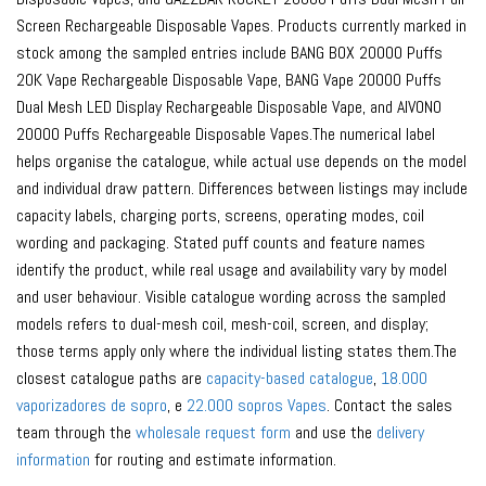
Screen Rechargeable Disposable Vapes. Products currently marked in
stock among the sampled entries include BANG BOX 20000 Puffs
20K Vape Rechargeable Disposable Vape, BANG Vape 20000 Puffs
Dual Mesh LED Display Rechargeable Disposable Vape, and AIVONO
20000 Puffs Rechargeable Disposable Vapes.The numerical label
helps organise the catalogue, while actual use depends on the model
and individual draw pattern. Differences between listings may include
capacity labels, charging ports, screens, operating modes, coil
wording and packaging. Stated puff counts and feature names
identify the product, while real usage and availability vary by model
and user behaviour. Visible catalogue wording across the sampled
models refers to dual-mesh coil, mesh-coil, screen, and display;
those terms apply only where the individual listing states them.The
closest catalogue paths are
capacity-based catalogue
,
18.000
vaporizadores de sopro
, e
22.000 sopros Vapes
. Contact the sales
team through the
wholesale request form
and use the
delivery
information
for routing and estimate information.