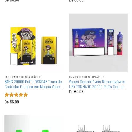
De
€
4.84
De
€
8.83
de 5
de 5
BANG VAPES DESCARTÁVEIS
UZY VAPES DESCARTÁVEIS
BANG 20000 Puffs DSK046 Troca de
Vapes Descartáveis Recarregáveis
Cartucho Compra em Massa Vapes
UZY TORNADO 20000 Puffs Compra
De
€
5.58
Descartáveis Recarregáveis por
em Massa
Atacado
Avaliação
5
De
€
6.09
de 5