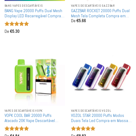
BANG VAPES DESCARTÁVEIS
VAPES DESCARTÁVEIS ​​GAZZBAR
BANG Vape 20000 Puffs Dual Mesh
GAZZBAR ROCKET 20000 Puffs Dual
Display LED Recarregável Compra
Mesh Tela Completa Compra em
De
€
5.66
em Massa Vape Descartável por
Massa Vapes Descartáveis
Atacado
Recarregáveis por Atacado
Avaliação
5
De
€
5.30
de 5
VAPES DESCARTÁVEIS ​​VOPK
VAPES DESCARTÁVEIS ​​VOZOL
VOPK COOL BAR 20000 Puffs
VOZOL STAR 20000 Puffs Modos
Atacado 20K Vape Descartável
Duais Tela Led Compra em Massa
Compra em Massa
Vapes Descartáveis Recarregáveis
por Atacado
Avaliação
5
Avaliação
5