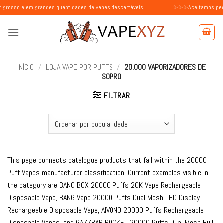
Skip
 grandes quantidades de vapes descartáveis
✨✨✨Aceitamos pedidos de indi
to
content
INÍCIO
/
LOJA VAPE POR PUFFS
/
20.000 VAPORIZADORES DE
SOPRO
FILTRAR
This page connects catalogue products that fall within the 20000
Puff Vapes manufacturer classification. Current examples visible in
the category are BANG BOX 20000 Puffs 20K Vape Rechargeable
Disposable Vape, BANG Vape 20000 Puffs Dual Mesh LED Display
Rechargeable Disposable Vape, AIVONO 20000 Puffs Rechargeable
Disposable Vapes, and GAZZBAR ROCKET 20000 Puffs Dual Mesh Full