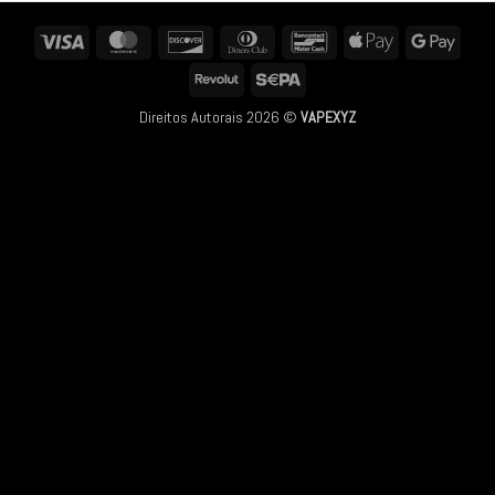
Visa
MasterCard
Discover
Dinners
Bancontact
Apple
Googl
Club
Pay
Pay
Revolut
Sepa
Direitos Autorais 2026 ©
VAPEXYZ