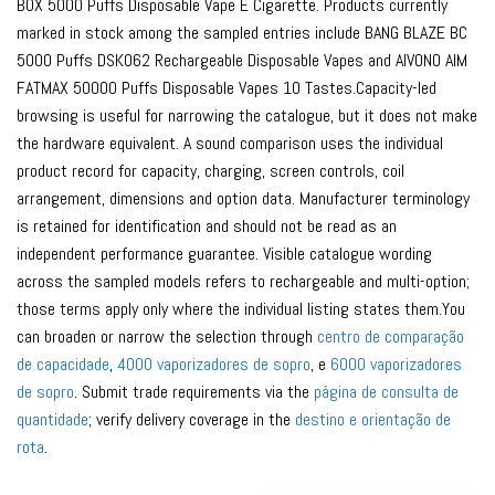
BOX 5000 Puffs Disposable Vape E Cigarette. Products currently
marked in stock among the sampled entries include BANG BLAZE BC
5000 Puffs DSK062 Rechargeable Disposable Vapes and AIVONO AIM
FATMAX 50000 Puffs Disposable Vapes 10 Tastes.Capacity-led
browsing is useful for narrowing the catalogue, but it does not make
the hardware equivalent. A sound comparison uses the individual
product record for capacity, charging, screen controls, coil
arrangement, dimensions and option data. Manufacturer terminology
is retained for identification and should not be read as an
independent performance guarantee. Visible catalogue wording
across the sampled models refers to rechargeable and multi-option;
those terms apply only where the individual listing states them.You
can broaden or narrow the selection through
centro de comparação
de capacidade
,
4000 vaporizadores de sopro
, e
6000 vaporizadores
de sopro
. Submit trade requirements via the
página de consulta de
quantidade
; verify delivery coverage in the
destino e orientação de
rota
.