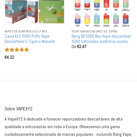
VAPES DESCARTÁVEIS ​​​​ELF BOX
5000 VAPORIZADORES DE SOPRO
Caixa ELF 5000 Puffs Vape
Bang BC5000 Box Vape descartável
Descartável E Cigarro Atacado
5000 baforadas autêntica caneta
De
€
2.47
de cigarro eletrônico
Avaliação
5
€
4.22
de 5
Sobre VAPEXYZ
A VapeXYZ é dedicada a fornecer vaporizadores descartáveis de alta
qualidade a entusiastas em toda a Europa. Oferecemos uma gama
cuidadosamente selecionada de marcas populares - incluindo Bang Vape,