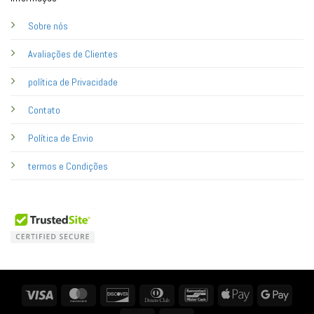
Sobre nós
Avaliações de Clientes
política de Privacidade
Contato
Política de Envio
termos e Condições
Visa
MasterCard
Discover
Dinners
Bancontact
Apple
Googl
Club
Pay
Pay