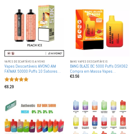
VAPES DESCARTÁVEIS ​​AIVONO
BANG VAPES DESCARTÁVEIS
Vapes Descartáveis AIVONO AIM
BANG BLAZE BC 5000 Puffs DSK062
FATMAX 50000 Puffs 10 Sabores
Compra em Massa Vapes
€
3.56
Atacado
Descartáveis Recarregáveis por
Atacado
Avaliação
5
€
6.29
de 5