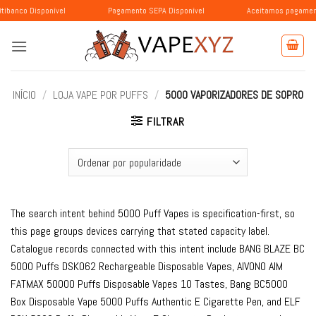
Skip
sponível
Pagamento SEPA Disponível
Aceitamos pagamentos com BL
to
content
INÍCIO
/
LOJA VAPE POR PUFFS
/
5000 VAPORIZADORES DE SOPRO
FILTRAR
The search intent behind 5000 Puff Vapes is specification-first, so
this page groups devices carrying that stated capacity label.
Catalogue records connected with this intent include BANG BLAZE BC
5000 Puffs DSK062 Rechargeable Disposable Vapes, AIVONO AIM
FATMAX 50000 Puffs Disposable Vapes 10 Tastes, Bang BC5000
Box Disposable Vape 5000 Puffs Authentic E Cigarette Pen, and ELF