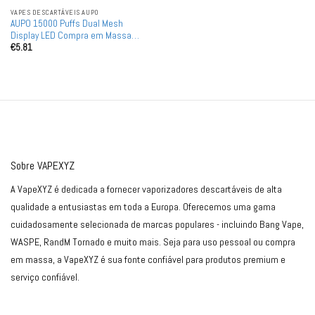
VAPES DESCARTÁVEIS ​​AUPO
AUPO 15000 Puffs Dual Mesh
Display LED Compra em Massa
€
5.81
Vapes Descartáveis Recarregáveis
por Atacado
Sobre VAPEXYZ
A VapeXYZ é dedicada a fornecer vaporizadores descartáveis de alta
qualidade a entusiastas em toda a Europa. Oferecemos uma gama
cuidadosamente selecionada de marcas populares - incluindo Bang Vape,
WASPE, RandM Tornado e muito mais. Seja para uso pessoal ou compra
em massa, a VapeXYZ é sua fonte confiável para produtos premium e
serviço confiável.