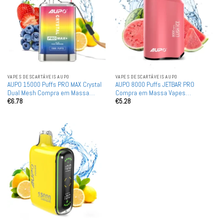
VAPES DESCARTÁVEIS ​​AUPO
VAPES DESCARTÁVEIS ​​AUPO
AUPO 15000 Puffs PRO MAX Crystal
AUPO 8000 Puffs JETBAR PRO
Dual Mesh Compra em Massa
Compra em Massa Vapes
€
6.78
€
5.28
Vapes Descartáveis Recarregáveis
Descartáveis Recarregáveis por
por Atacado
Atacado