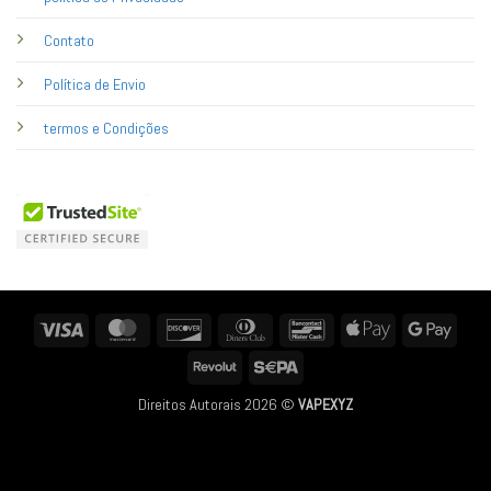
Contato
Política de Envio
termos e Condições
Visa
MasterCard
Discover
Dinners
Bancontact
Apple
Googl
Club
Pay
Pay
Revolut
Sepa
Direitos Autorais 2026 ©
VAPEXYZ