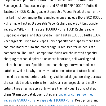
Rechargeable Disposable Vapes, and BANG BLAZE 100000 Puffs 6
Tastes DSK055 Rechargeable Disposable Vapes. Products currently
marked in stock among the sampled entries include BANG BOX 80000
Puffs Triple Tastes Disposable Vape Rechargeable 80K Disposable
Vapes, WASPE 4-in-1 Tastes 100000 Puffs 100K Rechargeable
Disposable Vapes, and UZY Crystal Four Tastes 100000 Puffs 100K
Rechargeable Disposable Vapes.This capacity band spans more than
one manufacturer, so the model page is required for an accurate
comparison. The useful comparison fields are the stated capacity,
charging method, display or indicator functions, coil wording and
selectable options. Specifications can change between models or
batches, which is why the live variation selector and stock label
should be checked before ordering. Visible catalogue wording across
the sampled models refers to mesh-coil, rechargeable, and multi-
option; those terms apply only where the individual listing states
them.Alternative catalogue routes are
capacity comparison hub
,
Vapes de 85000 Puffs
, e
Vapes de 110000 Puffs
. Keep pricing and