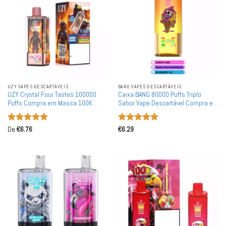
UZY VAPES DESCARTÁVEIS
BANG VAPES DESCARTÁVEIS
UZY Crystal Four Tastes 100000
Caixa BANG 80000 Puffs Triplo
Puffs Compra em Massa 100K
Sabor Vape Descartável Compra em
Vapes Descartáveis Recarregáveis
Massa Recarregável 80K Vapes
por Atacado
Descartáveis por Atacado
Avaliação
5
Avaliação
5
De
€
6.76
€
6.29
de 5
de 5