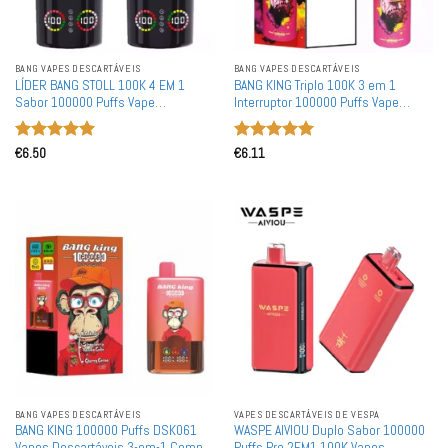
BANG VAPES DESCARTÁVEIS
BANG VAPES DESCARTÁVEIS
LÍDER BANG STOLL 100K 4 EM 1
BANG KING Triplo 100K 3 em 1
Sabor 100000 Puffs Vape
Interruptor 100000 Puffs Vape
Descartável por Atacado
Descartável Inteligente Mesh Por
Atacado Compra em Massa DSK043
Avaliação
5
Avaliação
5
€
6.50
€
6.11
de 5
de 5
BANG VAPES DESCARTÁVEIS
VAPES DESCARTÁVEIS ​​DE VESPA
BANG KING 100000 Puffs DSK061
WASPE AIVIOU Duplo Sabor 100000
Vapes Descartáveis 3-em-1 Compra
Puffs Pro 2EM1 100K Vapes