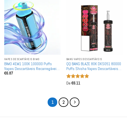
VAPES DESCARTÁVEIS ​​BIMO
BANG VAPES DESCARTÁVEIS
BIMO 4EM1 100K 100000 Puffs
QQ BANG BLAZE 80K DKS051 80000
Vapes Descartáveis Recarregáveis
Puffs Shisha Vapes Descartáveis
€
6.87
Quatro Sabores Atacado Compra
Display Inteligente Atacado Compra
em Massa
em Massa
Avaliação
5
De
€
6.11
de 5
1
2