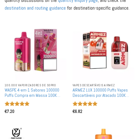
quantity discussions on the
quantity enquiry page
, and check the
destination and routing guidance
for destination-specific guidance.
100.000 VAPORIZADORES DE SOPRO
VAPES DESCARTÁVEIS AIRMEZ
WASPE 4-em-1 Sabores 100000
AIRMEZ LUX 100000 Puffs Vapes
Puffs Compra em Massa 100K
Descartáveis por Atacado 100K
Vapes Descartáveis Recarregáveis
Tanque Visível Bobina de Malha
por Atacado
Dupla Característica Boost
Avaliação
5
Avaliação
5
€
7.20
€
6.82
de 5
de 5