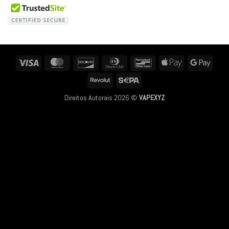
Visa
MasterCard
Discover
Dinners
Bancontact
Apple
Googl
Club
Pay
Pay
Revolut
Sepa
Direitos Autorais 2026 ©
VAPEXYZ