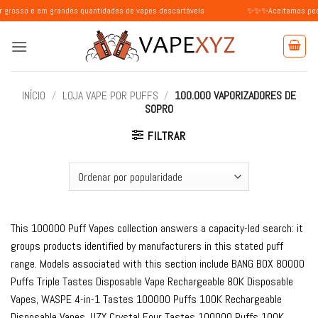
Skip
m grandes quantidades de vapes descartáveis
✨✨✨Aceitamos pedidos de ind
to
content
INÍCIO
/
LOJA VAPE POR PUFFS
/
100.000 VAPORIZADORES DE
SOPRO
FILTRAR
This 100000 Puff Vapes collection answers a capacity-led search: it
groups products identified by manufacturers in this stated puff
range. Models associated with this section include BANG BOX 80000
Puffs Triple Tastes Disposable Vape Rechargeable 80K Disposable
Vapes, WASPE 4-in-1 Tastes 100000 Puffs 100K Rechargeable
Disposable Vapes, UZY Crystal Four Tastes 100000 Puffs 100K