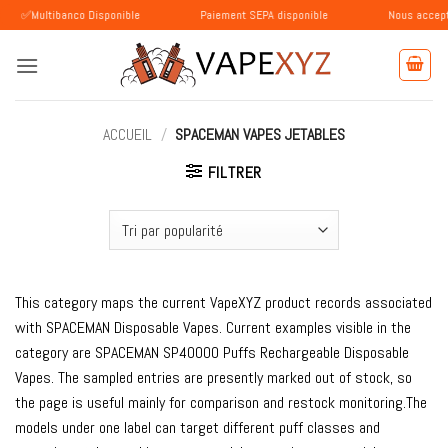
Passer
ibanco Disponible
Paiement SEPA disponible
Nous acceptons les pa
au
contenu
ACCUEIL
/
SPACEMAN VAPES JETABLES
FILTRER
This category maps the current VapeXYZ product records associated
with SPACEMAN Disposable Vapes. Current examples visible in the
category are SPACEMAN SP40000 Puffs Rechargeable Disposable
Vapes. The sampled entries are presently marked out of stock, so
the page is useful mainly for comparison and restock monitoring.The
models under one label can target different puff classes and