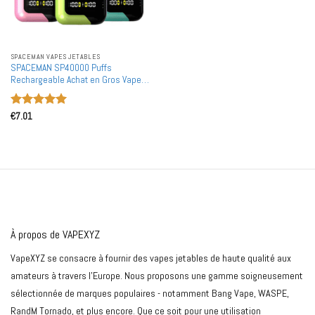
SPACEMAN VAPES JETABLES
SPACEMAN SP40000 Puffs
Rechargeable Achat en Gros Vapes
Jetables en Gros
Note
5
sur
€
7.01
5
À propos de VAPEXYZ
VapeXYZ se consacre à fournir des vapes jetables de haute qualité aux
amateurs à travers l'Europe. Nous proposons une gamme soigneusement
sélectionnée de marques populaires - notamment Bang Vape, WASPE,
RandM Tornado, et plus encore. Que ce soit pour une utilisation