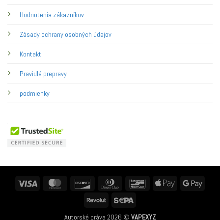
Hodnotenia zákazníkov
Zásady ochrany osobných údajov
Kontakt
Pravidlá prepravy
podmienky
Visa
MasterCard
Discover
Dinners
Bancontact
Apple
Googl
Club
Pay
Pay
Revolut
Sepa
Autorské práva 2026 ©
VAPEXYZ