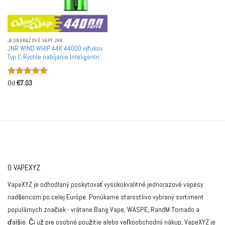
JEDNORAZOVÉ VAPY JNR
JNR WIND WHIP 44K 44000 výfukov
Typ C Rýchle nabíjanie Inteligentná
obrazovka Dobíjateľná Likvidná
Vape Veľkoobchodná Hromadná
Hodnotenie
Kúpa
Od
€
7.03
5
z 5
O VAPEXYZ
VapeXYZ je odhodlaný poskytovať vysokokvalitné jednorazové vapesy
nadšencom po celej Európe. Ponúkame starostlivo vybraný sortiment
populárnych značiek - vrátane Bang Vape, WASPE, RandM Tornado a
ďalšie. Či už pre osobné použitie alebo veľkoobchodný nákup, VapeXYZ je