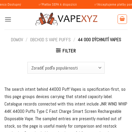
Skip
tupný
✅Platba SEPA k dispozícii
✅Akceptujeme platby pomocou BLIK
to
content
DOMOV
/
OBCHOD S VAPE PUFFS
/
44 000 DÝCHNUTÍ VAPES
FILTER
The search intent behind 44000 Puff Vapes is specification-first, so
this page groups devices carrying that stated capacity label.
Catalogue records connected with this intent include JNR WIND WHIP
44K 44000 Puffs Type C Fast Charge Smart Screen Rechargeable
Disposable Vape. The sampled entries are presently marked out of
stock, so the page is useful mainly for comparison and restock