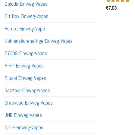
Doloda Einweg-Vapes
Bewertet
€
7.03
mit
5
von
Elf Box Einweg-Vapes
5
Fumot Einweg-Vape
Kohlensäurehaltige Einweg-Vapes
FYCOS Einweg-Vapes
FIHP Einweg-Vapes
FluuM Einweg-Vapes
Gazzbar Einweg-Vapes
Grativape Einweg-Vapes
JNR Einweg-Vapes
IQTE-Einweg-Vapes