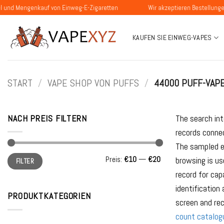
Zum
enkauf von Einweg-E-Zigaretten
Wir akzeptieren Bestellungen von P
Inhalt
springen
KAUFEN SIE EINWEG-VAPES
START
/
VAPE SHOP VON PUFFS
/
44000 PUFF-VAP
NACH PREIS FILTERN
The search int
records conne
The sampled en
Min.
Max.
Preis:
€10
—
€20
browsing is us
FILTER
Preis
Preis
record for cap
identification
PRODUKTKATEGORIEN
screen and rec
count catalog