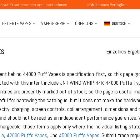
rivatpersonen und Unternehmen.
✅Multibanco Verfügbar
✅SEPA
BELIEBTE VAPES
VAPES-SERIE
ÜBER UNS
DEUTSCH
ES
Einzelnes Ergeb
ent behind 44000 Puff Vapes is specification-first, so this page gr
cted with this intent include JNR WIND WHIP 44K 44000 Puffs Ty
tries are presently marked out of stock, so the page is useful ma
eful for narrowing the catalogue, but it does not make the hardwar
acity, charging, screen controls, coil arrangement, dimensions and 
 and should not be read as an independent performance guarantee. 
hargeable; those terms apply only where the individual listing st
ue
,
42000 Puffs Vapes
, Und
45000 Puffs Vapes
. Submit trade req