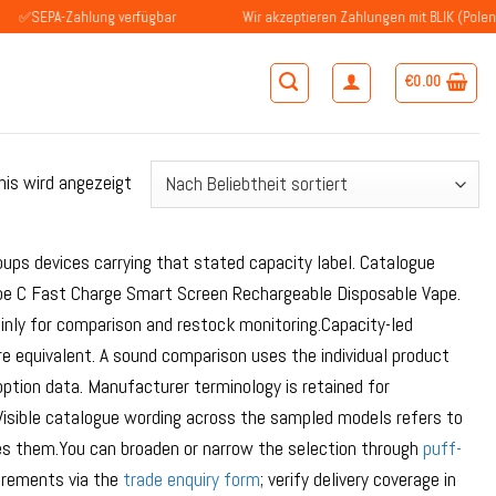
-Zahlung verfügbar
Wir akzeptieren Zahlungen mit BLIK (Polen)
€
0.00
nis wird angezeigt
oups devices carrying that stated capacity label. Catalogue
pe C Fast Charge Smart Screen Rechargeable Disposable Vape.
inly for comparison and restock monitoring.Capacity-led
e equivalent. A sound comparison uses the individual product
option data. Manufacturer terminology is retained for
Visible catalogue wording across the sampled models refers to
ates them.You can broaden or narrow the selection through
puff-
uirements via the
trade enquiry form
; verify delivery coverage in