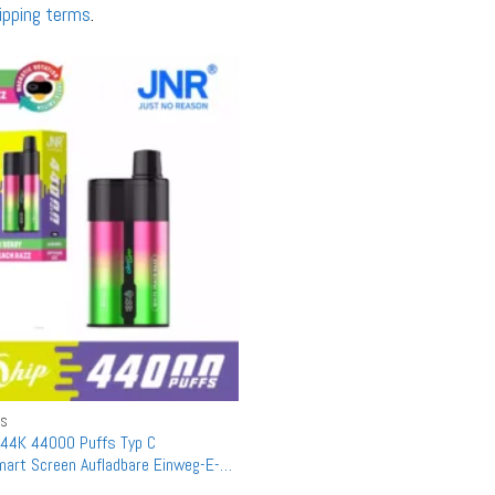
ipping terms
.
ES
44K 44000 Puffs Typ C
mart Screen Aufladbare Einweg-E-
andel Mengenrabatt