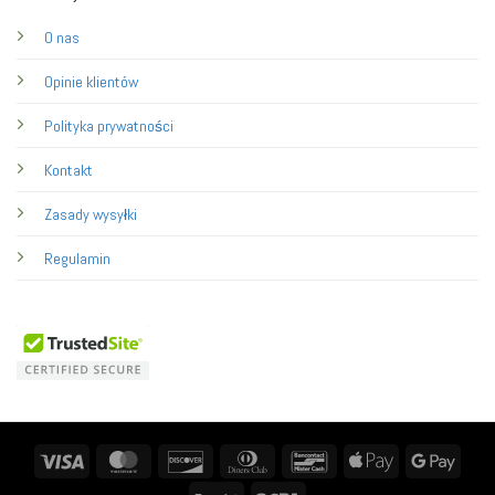
O nas
Opinie klientów
Polityka prywatności
Kontakt
Zasady wysyłki
Regulamin
Visa
MasterCard
Discover
Dinners
Bancontact
Apple
Googl
Club
Pay
Pay