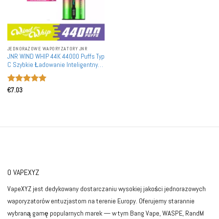
JEDNORAZOWE WAPORYZATORY JNR
JNR WIND WHIP 44K 44000 Puffs Typ
C Szybkie Ładowanie Inteligentny
Ekran Akumulatorowy Jednorazowy
Waporyzator Hurtownia Zakup
Oceniono
5
Luzem
€
7.03
na 5
O VAPEXYZ
VapeXYZ jest dedykowany dostarczaniu wysokiej jakości jednorazowych
waporyzatorów entuzjastom na terenie Europy. Oferujemy starannie
wybraną gamę popularnych marek — w tym Bang Vape, WASPE, RandM