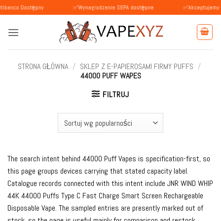
Przewiń
Dostępny
✅Wynagrodzenie SEPA dostępne
✅Akceptujemy płatności 
do
zawartości
STRONA GŁÓWNA
/
SKLEP Z E-PAPIEROSAMI FIRMY PUFFS
/
44000 PUFF WAPES
FILTRUJ
The search intent behind 44000 Puff Vapes is specification-first, so
this page groups devices carrying that stated capacity label.
Catalogue records connected with this intent include JNR WIND WHIP
44K 44000 Puffs Type C Fast Charge Smart Screen Rechargeable
Disposable Vape. The sampled entries are presently marked out of
stock, so the page is useful mainly for comparison and restock