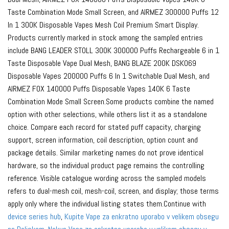
Taste Combination Mode Small Screen, and AIRMEZ 300000 Puffs 12
In 1 300K Disposable Vapes Mesh Coil Premium Smart Display.
Products currently marked in stock among the sampled entries
include BANG LEADER STOLL 300K 300000 Puffs Rechargeable 6 in 1
Taste Disposable Vape Dual Mesh, BANG BLAZE 200K DSK069
Disposable Vapes 200000 Puffs 6 In 1 Switchable Dual Mesh, and
AIRMEZ FOX 140000 Puffs Disposable Vapes 140K 6 Taste
Combination Mode Small Screen.Some products combine the named
option with other selections, while others list it as a standalone
choice. Compare each record for stated puff capacity, charging
support, screen information, coil description, option count and
package details. Similar marketing names do not prove identical
hardware, so the individual product page remains the controlling
reference. Visible catalogue wording across the sampled models
refers to dual-mesh coil, mesh-coil, screen, and display; those terms
apply only where the individual listing states them.Continue with
device series hub
,
Kupite Vape za enkratno uporabo v velikem obsegu