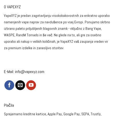
O VAPEXYZ
VapeXYZ je predan zagotavljanju visokokakovostnih za enkratno uporabo
namenjenih vape naprav za navdušence po vsej Evropi. Ponujamo skrbno
izbrano paleto priljubljenih blagovnih znamk - vključno z Bang Vape,
WASPE, RandM Tornado in še več. Ne glede na to, ali gre za osebno
uporabo ali nakup v velikih količinah, je VapeXYZ vaš zaupanja vreden vir
za premium izdelke in zanesljivo storitev.
E-Mail:
info@vapexyz.com
Plačila
Sprejemamo kreditne kartice, Apple Pay, Google Pay, SEPA, Trustly,