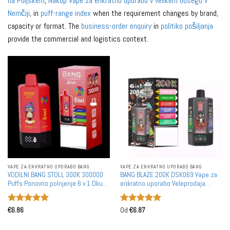
na Poljskem
,
Nakup Vape za enkratno uporabo v velikem obsegu v
Nemčiji
, in
puff-range index
when the requirement changes by brand,
capacity or format. The
business-order enquiry
in
politiko pošiljanja
provide the commercial and logistics context.
VAPE ZA ENKRATNO UPORABO BANG
VAPE ZA ENKRATNO UPORABO BANG
VODILNI BANG STOLL 300K 300000
BANG BLAZE 200K DSK069 Vape za
Puffs Ponovno polnjenje 6 v 1 Okus
enkratno uporabo Veleprodaja
Zamenljiva Vape Na voljo za
Nakup v razsutem stanju 200000
veleprodajo Nakup dvojne mreže
vdihov 6 v 1 Preklopni dvojni mreža
Ocenjeno
5
Ocenjeno
5
€
6.86
Od
€
6.87
od 5
od 5