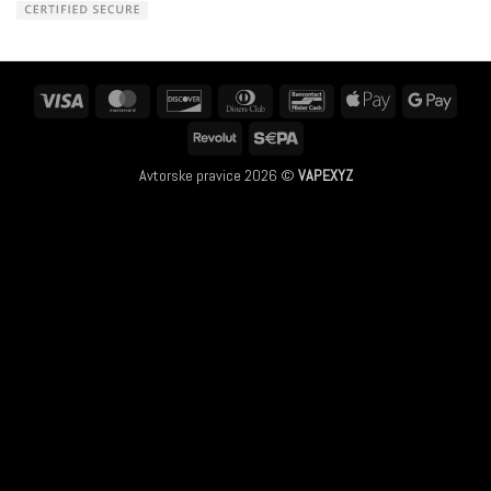
Visa
MasterCard
Discover
Dinners
Bancontact
Apple
Googl
Club
Pay
Pay
Revolut
Sepa
Avtorske pravice 2026 ©
VAPEXYZ