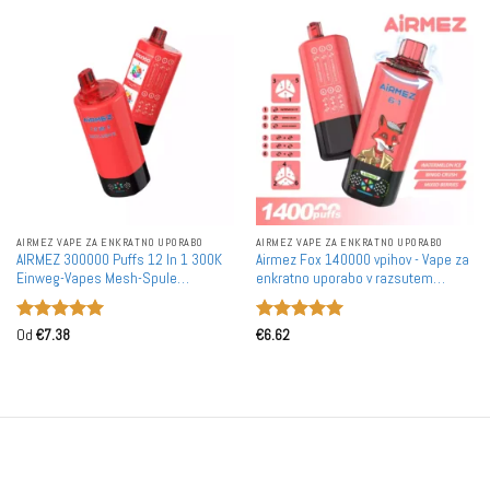
AIRMEZ VAPE ZA ENKRATNO UPORABO
AIRMEZ VAPE ZA ENKRATNO UPORABO
AIRMEZ 300000 Puffs 12 In 1 300K
Airmez Fox 140000 vpihov - Vape za
Einweg-Vapes Mesh-Spule
enkratno uporabo v razsutem
Premium Smart Display Großhandel
stanju, 140K, 6 različnih okusov,
Mengenrabatt
majhen zaslon, veleprodaja
Ocenjeno
5
Ocenjeno
5
Od
€
7.38
€
6.62
od 5
od 5