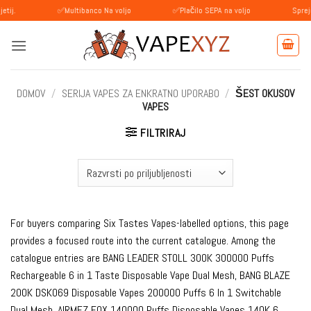
Skoči
✅Multibanco Na voljo
✅Plačilo SEPA na voljo
Sprejemamo pla
na
vsebino
DOMOV
/
SERIJA VAPES ZA ENKRATNO UPORABO
/
ŠEST OKUSOV
VAPES
FILTRIRAJ
For buyers comparing Six Tastes Vapes-labelled options, this page
provides a focused route into the current catalogue. Among the
catalogue entries are BANG LEADER STOLL 300K 300000 Puffs
Rechargeable 6 in 1 Taste Disposable Vape Dual Mesh, BANG BLAZE
200K DSK069 Disposable Vapes 200000 Puffs 6 In 1 Switchable
Dual Mesh, AIRMEZ FOX 140000 Puffs Disposable Vapes 140K 6