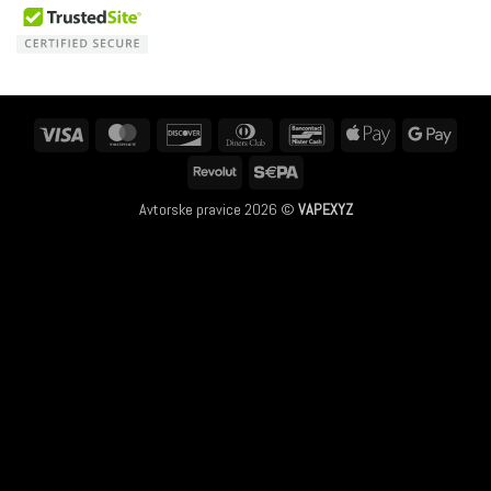
Visa
MasterCard
Discover
Dinners
Bancontact
Apple
Googl
Club
Pay
Pay
Revolut
Sepa
Avtorske pravice 2026 ©
VAPEXYZ