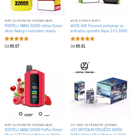
VAPE ZA ENKRATNO UPORABO BANG
MYDE EINWEG-VAPES
VODITELJ BANG 32000 vdihov Dvojni
MYDE 60K Ponovno polnjenje za
okusi Nakup v razsutem stanju
enkratno uporabo Vape 2 V 1 60000
Ponovno polnijoče se Odložljive
vdihov Trgovska veleprodaja nakup v
Vape na veliko
razsutem stanju
Ocenjeno
5
Ocenjeno
5
Od
€
5.07
Od
€
5.91
od 5
od 5
VAPE ZA ENKRATNO UPORABO BANG
UZY VAPE ZA ENKRATNO UPORABO
VODITELJ BANG 50000 Puffov Dvojni
UZY KRISTALNI DVOJČEK 50000
Okusi LCD Zaslon Nakup na Veliko
Puffov Dvojni Okus Nakup na Veliko