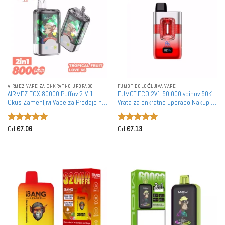
AIRMEZ VAPE ZA ENKRATNO UPORABO
FUMOT DOLOČLJIVA VAPE
AIRMEZ FOX 80000 Puffov 2-V-1
FUMOT ECO 2V1 50.000 vdihov 50K
Okus Zamenljivi Vape za Prodajo na
Vrata za enkratno uporabo Nakup v
Debelo
razsutem stanju Pametni zaslon
Dvojni okus
Ocenjeno
5
Ocenjeno
5
Od
€
7.06
Od
€
7.13
od 5
od 5