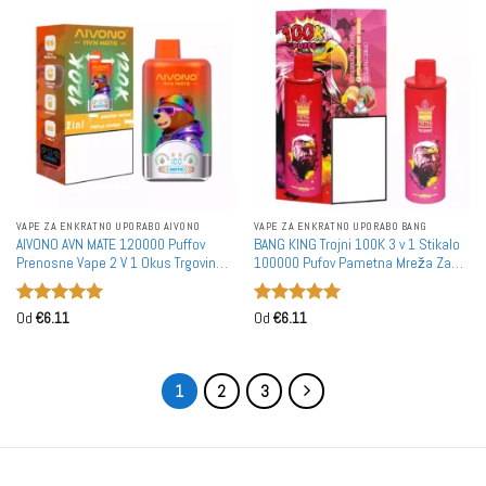
VAPE ZA ENKRATNO UPORABO AIVONO
VAPE ZA ENKRATNO UPORABO BANG
AIVONO AVN MATE 120000 Puffov
BANG KING Trojni 100K 3 v 1 Stikalo
Prenosne Vape 2 V 1 Okus Trgovina
100000 Pufov Pametna Mreža Za
na Debelo Nakup 120K Pametni
Enkratno Uporabo Vape Trgovina na
Zaslon
Debelo DSK043
Ocenjeno
5
Ocenjeno
5
Od
€
6.11
Od
€
6.11
od 5
od 5
1
2
3