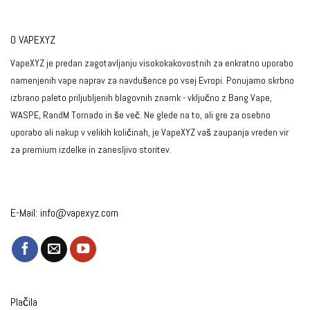
O VAPEXYZ
VapeXYZ je predan zagotavljanju visokokakovostnih za enkratno uporabo
namenjenih vape naprav za navdušence po vsej Evropi. Ponujamo skrbno
izbrano paleto priljubljenih blagovnih znamk - vključno z Bang Vape,
WASPE, RandM Tornado in še več. Ne glede na to, ali gre za osebno
uporabo ali nakup v velikih količinah, je VapeXYZ vaš zaupanja vreden vir
za premium izdelke in zanesljivo storitev.
E-Mail:
info@vapexyz.com
Plačila