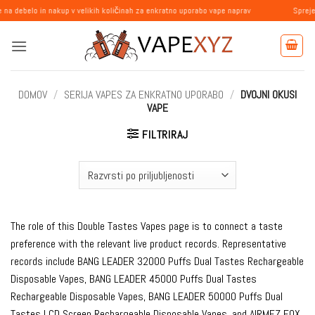
Skoči
in nakup v velikih količinah za enkratno uporabo vape naprav
Sprejemamo naro
na
vsebino
DOMOV
/
SERIJA VAPES ZA ENKRATNO UPORABO
/
DVOJNI OKUSI
VAPE
FILTRIRAJ
The role of this Double Tastes Vapes page is to connect a taste
preference with the relevant live product records. Representative
records include BANG LEADER 32000 Puffs Dual Tastes Rechargeable
Disposable Vapes, BANG LEADER 45000 Puffs Dual Tastes
Rechargeable Disposable Vapes, BANG LEADER 50000 Puffs Dual
Tastes LCD Screen Rechargeable Disposable Vapes, and AIRMEZ FOX