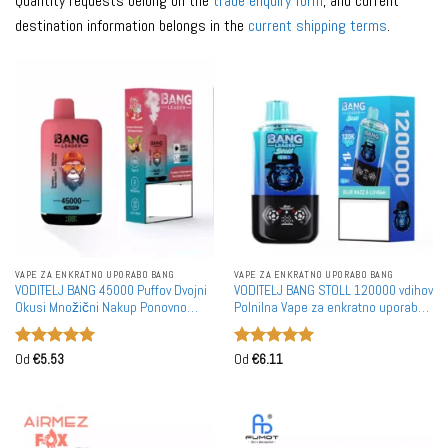
Quantity requests belong on the
trade enquiry form
, and current
destination information belongs in the
current shipping terms
.
VAPE ZA ENKRATNO UPORABO BANG
VAPE ZA ENKRATNO UPORABO BANG
VODITELJ BANG 45000 Puffov Dvojni
VODITELJ BANG STOLL 120000 vdihov
Okusi Množični Nakup Ponovno
Polnilna Vape za enkratno uporabo
Polnijoči Se Enkratni Vape za
120K Dvojni okus Nakup na veliko
Prodajo na Debelo
Veleprodaja
Ocenjeno
5
Ocenjeno
5
Od
€
5.53
Od
€
6.11
od 5
od 5