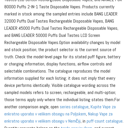
80000 Puffs 2-IN-1 Taste Disposable Vapes. Products currently
marked in stock among the sampled entries include BANG LEADER
32000 Puffs Dual Tastes Rechargeable Disposable Vapes, BANG
LEADER 45000 Puffs Dual Tastes Rechargeable Disposable Vapes,
and BANG LEADER 50000 Puffs Dual Tastes LCD Screen
Rechargeable Disposable Vapes.Option availability changes by model
and stock position; the product selector is the current source of
truth. Check the model-level page for its stated puff figure, battery
or charging information, display functions, airflow controls and
selectable combinations. The catalogue reproduces the model
information supplied for each listing; it does not imply that every
device performs identically. Visible catalogue wording across the
sampled models refers to screen, rechargeable, and multi-option;
those terms apply only where the individual listing states them.For
another comparison angle, open
series catalogue
,
Kupite Vape za
enkratno uporabo v velikem obsegu na Poljskem
,
Nakup Vape za
enkratno uporabo v velikem obsegu v Nemčiji
, in
puff-count catalogue
.