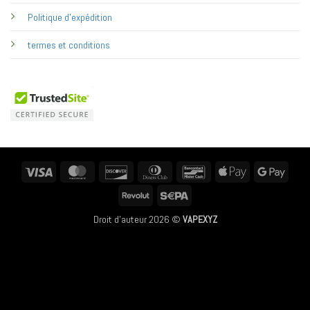
Politique d'expédition
termes et conditions
Visa
MasterCard
Discover
Dinners
Bancontact
Apple
Googl
Club
Pay
Pay
Revolut
Sepa
Droit d'auteur 2026 ©
VAPEXYZ