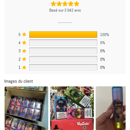
Basé sur 3 042 avis
5
100%
4
0%
3
0%
2
0%
1
0%
Images du client