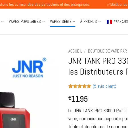
mmandes des particuliers et des entreprises.
✅Multibanco Disponible
VAPES POPULAIRES
VAPES SÉRIE
À PROPOS
FRANÇAI
ACCUEIL
/
BOUTIQUE DE VAPE PAR
JNR TANK PRO 330
les Distributeurs
(
5
avis client)
Noté
5
5
sur
11.95
€
5 basé sur
notations
client
Le JNR TANK PRO 33000 Puff Di
vape, combine une capacité pré
triple et double maille pour un