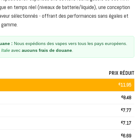
que en temps réel (niveaux de batterie/liquide), une conception
aveur sélectionnés - offrant des performances sans égales et
e gamme.
uane :
Nous expédions des vapes vers tous les pays européens.
avec
aucuns frais de douane
.
Italie
PRIX RÉDUIT
€
11.95
€
8.48
€
7.77
€
7.17
€
6.69