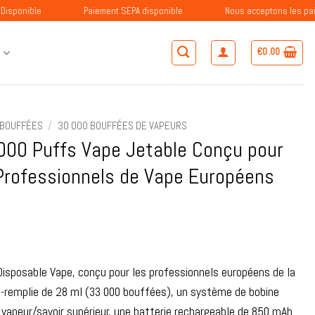
Paiement SEPA disponible
Nous acceptons les paiements ave
€
0.00
S
 BOUFFÉES
/
30 000 BOUFFÉES DE VAPEURS
00 Puffs Vape Jetable Conçu pour
 Professionnels de Vape Européens
sposable Vape, conçu pour les professionnels européens de la
-remplie de 28 ml (33 000 bouffées), un système de bobine
e vapeur/savoir supérieur, une batterie rechargeable de 850 mAh