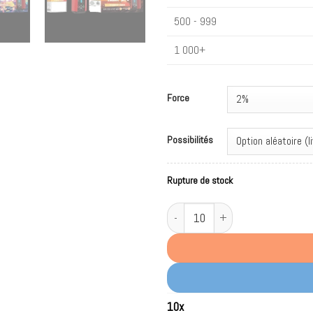
500 - 999
1 000+
Force
Possibilités
Rupture de stock
quantité de JNR TANK PRO 33000 Pu
10
x