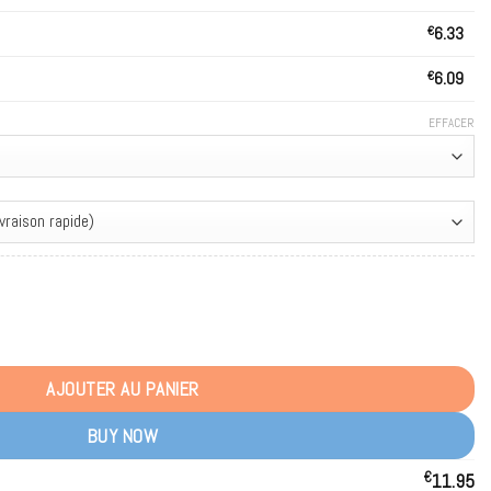
€
6.33
€
6.09
EFFACER
ff Disposable Vape Crafted for European Professional Vape Distributors
AJOUTER AU PANIER
BUY NOW
€
11.95