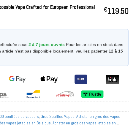
osable Vape Crafted for European Professional
€
119.50
 effectuée sous
2 à 7 jours ouvrés
Pour les articles en stock dans
 article n'est pas disponible localement, veuillez patienter
12 à 15
.
00 bouffées de vapeurs
,
Gros Souffles Vapes
,
Acheter en gros des vapes
des vapes jetables en Belgique
,
Acheter en gros des vapes jetables en
tables en France
,
Acheter en gros des vapes jetables en Allemagne
,
Acheter