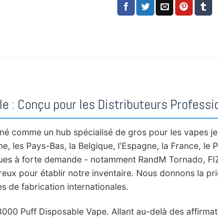
en gros des vapes jetables aux Pays
vapes jetables en Pologne
,
Acheter e
Espagne
,
Acheter en gros des vapes 
Meilleurs Goûts de Vape Jetable
,
Vape
Vapeurs rechargeables
,
Boutique de 
 : Conçu pour les Distributeurs Professi
né comme un hub spécialisé de gros pour les vapes je
, les Pays-Bas, la Belgique, l'Espagne, la France, le Po
marques à forte demande - notamment RandM Tornado, 
ux pour établir notre inventaire. Nous donnons la prior
es de fabrication internationales.
00 Puff Disposable Vape. Allant au-delà des affirmat