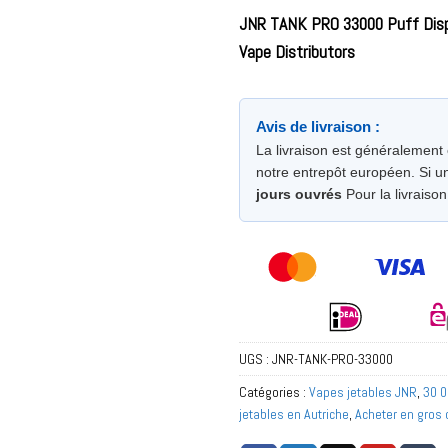
JNR TANK PRO 33000 Puff Disp
Vape Distributors
Avis de livraison :
La livraison est généralement
notre entrepôt européen. Si un
jours ouvrés
Pour la livraison
UGS :
JNR-TANK-PRO-33000
Catégories :
Vapes jetables JNR
,
30 0
jetables en Autriche
,
Acheter en gros 
Europe
,
Acheter en gros des vapes je