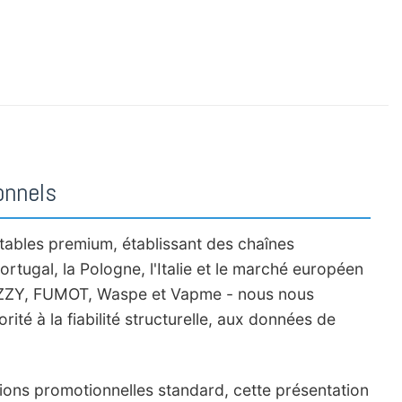
-Bas
,
Acheter en gros des vapes jetables en Norvège
,
Acheter en gros des
n gros des vapes jetables au Portugal
,
Acheter en gros des vapes jetables en
jetables en Suède
,
Acheter en gros des vapes jetables en Suisse
,
Achetez les
s en boîte numérique
,
Série de vapes jetables
,
Vapes à moindre puissance
,
vape par bouffées
onnels
tables premium, établissant des chaînes
rtugal, la Pologne, l'Italie et le marché européen
FIZZY, FUMOT, Waspe et Vapme - nous nous
ité à la fiabilité structurelle, aux données de
ions promotionnelles standard, cette présentation