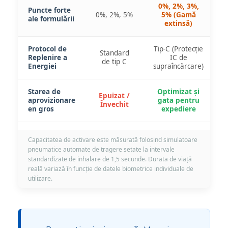
0%, 2%, 3%,
Puncte forte
0%, 2%, 5%
5% (Gamă
ale formulării
extinsă)
Protocol de
Tip-C (Protecție
Standard
Replenire a
IC de
de tip C
Energiei
supraîncărcare)
Starea de
Optimizat și
Epuizat /
aprovizionare
gata pentru
Învechit
en gros
expediere
Capacitatea de activare este măsurată folosind simulatoare
pneumatice automate de tragere setate la intervale
standardizate de inhalare de 1,5 secunde. Durata de viață
reală variază în funcție de datele biometrice individuale de
utilizare.