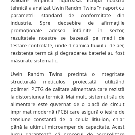
validare empirică riguroasă. Echipa noastră
tehnică a analizat Uwin Randm Twins în raport cu
parametrii standard de conformitate din
industrie. Spre deosebire de afirmațiile
promoționale adesea întâlnite în sector,
rezultatele noastre se bazează pe medii de
testare controlate, unde dinamica fluxului de aer,
rezistența termică și degradarea bateriei au fost
măsurate sistematic.
Uwin Randm Twins prezintă o integritate
structurală meticulos proiectată, utilizând
polimeri PCTG de calitate alimentară care rezistă
la distorsiunea termică. Mai mult, sistemul său de
alimentare este guvernat de o placă de circuit
imprimat modernă (PCB) care asigură o ieșire de
tensiune constantă de la celula litiu-ion, chiar
până la ultimul microamper de capacitate. Acest
lucru garantează că procesul de aerosolizare