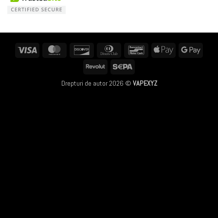
Visa
MasterCard
Discover
Dinners
Bancontact
Apple
Googl
Club
Pay
Pay
Revolut
Sepa
Drepturi de autor 2026 ©
VAPEXYZ