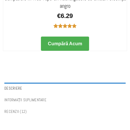
angro
€
6.29
Evaluat la
4.91
din 5
Cumpără Acum
DESCRIERE
INFORMAȚII SUPLIMENTARE
RECENZII (12)