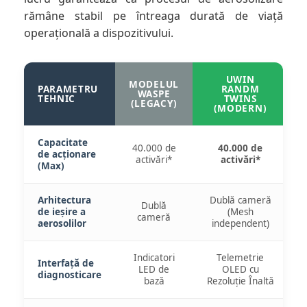
rămâne stabil pe întreaga durată de viață
operațională a dispozitivului.
UWIN
MODELUL
PARAMETRU
RANDM
WASPE
TEHNIC
TWINS
(LEGACY)
(MODERN)
Capacitate
40.000 de
40.000 de
de acționare
activări*
activări*
(Max)
Arhitectura
Dublă cameră
Dublă
de ieșire a
(Mesh
cameră
aerosolilor
independent)
Indicatori
Telemetrie
Interfață de
LED de
OLED cu
diagnosticare
bază
Rezoluție Înaltă