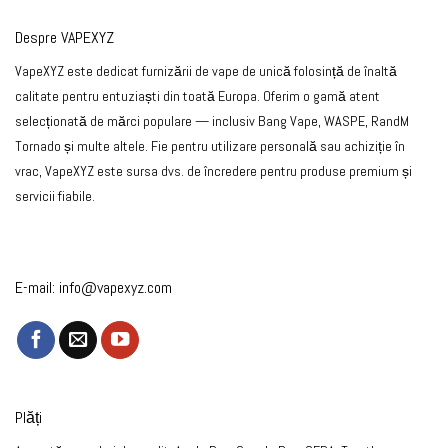
Despre VAPEXYZ
VapeXYZ este dedicat furnizării de vape de unică folosință de înaltă
calitate pentru entuziaști din toată Europa. Oferim o gamă atent
selecționată de mărci populare — inclusiv Bang Vape, WASPE, RandM
Tornado și multe altele. Fie pentru utilizare personală sau achiziție în
vrac, VapeXYZ este sursa dvs. de încredere pentru produse premium și
servicii fiabile.
E-mail:
info@vapexyz.com
Plăți