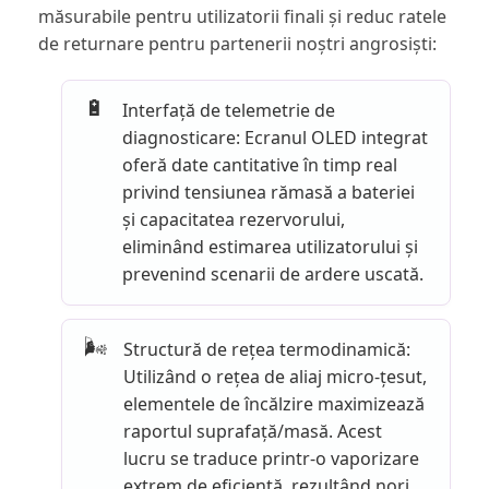
măsurabile pentru utilizatorii finali și reduc ratele
de returnare pentru partenerii noștri angrosiști:
🔋
Interfață de telemetrie de
diagnosticare: Ecranul OLED integrat
oferă date cantitative în timp real
privind tensiunea rămasă a bateriei
și capacitatea rezervorului,
eliminând estimarea utilizatorului și
prevenind scenarii de ardere uscată.
🌬️
Structură de rețea termodinamică:
Utilizând o rețea de aliaj micro-țesut,
elementele de încălzire maximizează
raportul suprafață/masă. Acest
lucru se traduce printr-o vaporizare
extrem de eficientă, rezultând nori