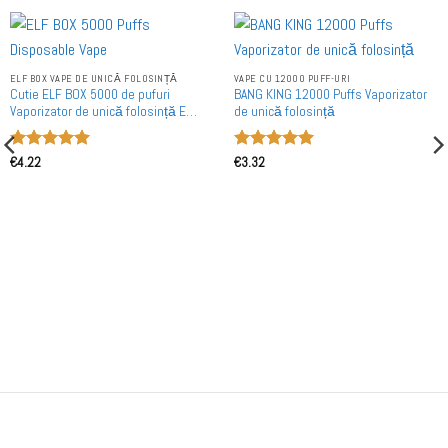
ELF BOX VAPE DE UNICĂ FOLOSINȚĂ
VAPE CU 12000 PUFF-URI
Cutie ELF BOX 5000 de pufuri
BANG KING 12000 Puffs Vaporizator
Vaporizator de unică folosință E
de unică folosință
Cigaretă en gros
Evaluat la
Evaluat la
€
4.22
€
3.32
5
din 5
5
din 5