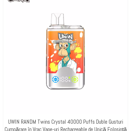
UWIN RANDM Twins Crystal 40000 Puffs Duble Gusturi
Cumpărare în Vrac Vape-uri Rechargeable de Unică Folosință