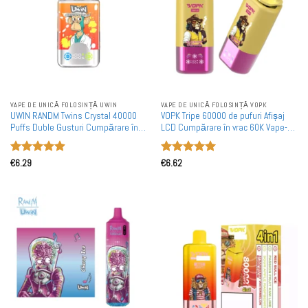
VAPE DE UNICĂ FOLOSINȚĂ UWIN
VAPE DE UNICĂ FOLOSINȚĂ VOPK
UWIN RANDM Twins Crystal 40000
VOPK Tripe 60000 de pufuri Afișaj
Puffs Duble Gusturi Cumpărare în
LCD Cumpărare în vrac 60K Vape-uri
Vrac Vape-uri Rechargeable de
de unică folosință reîncărcabile
Unică Folosință angro
Vândute în cantități mari
Evaluat la
Evaluat la
€
6.29
€
6.62
4.91
din 5
5
din 5