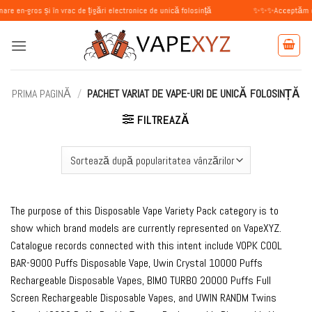
Skip
 și în vrac de țigări electronice de unică folosință
✨✨✨Acceptăm comenzi de la
to
content
PRIMA PAGINĂ
/
PACHET VARIAT DE VAPE-URI DE UNICĂ FOLOSINȚĂ
FILTREAZĂ
The purpose of this Disposable Vape Variety Pack category is to
show which brand models are currently represented on VapeXYZ.
Catalogue records connected with this intent include VOPK COOL
BAR-9000 Puffs Disposable Vape, Uwin Crystal 10000 Puffs
Rechargeable Disposable Vapes, BIMO TURBO 20000 Puffs Full
Screen Rechargeable Disposable Vapes, and UWIN RANDM Twins