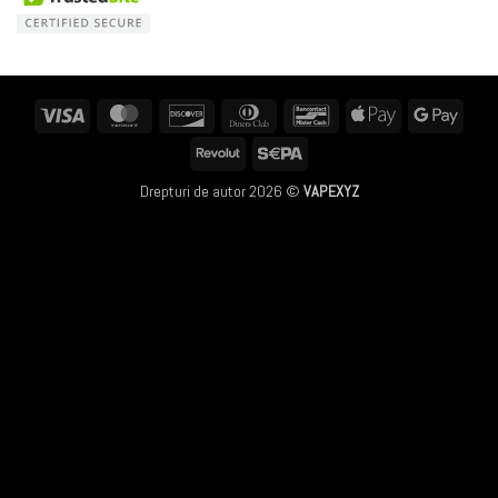
Visa
MasterCard
Discover
Dinners
Bancontact
Apple
Googl
Club
Pay
Pay
Revolut
Sepa
Drepturi de autor 2026 ©
VAPEXYZ