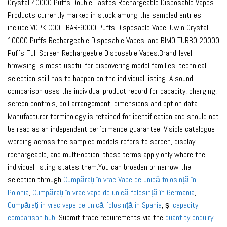
Crystal 40000 Puffs Double Tastes Rechargeable Disposable Vapes.
Products currently marked in stock among the sampled entries
include VOPK COOL BAR-9000 Puffs Disposable Vape, Uwin Crystal
10000 Puffs Rechargeable Disposable Vapes, and BIMO TURBO 20000
Puffs Full Screen Rechargeable Disposable Vapes.Brand-level
browsing is most useful for discovering model families; technical
selection still has to happen on the individual listing. A sound
comparison uses the individual product record for capacity, charging,
screen controls, coil arrangement, dimensions and option data.
Manufacturer terminology is retained for identification and should not
be read as an independent performance guarantee. Visible catalogue
wording across the sampled models refers to screen, display,
rechargeable, and multi-option; those terms apply only where the
individual listing states them.You can broaden or narrow the
selection through
Cumpărați în vrac Vape de unică folosință în
Polonia
,
Cumpărați în vrac vape de unică folosință în Germania
,
Cumpărați în vrac vape de unică folosință în Spania
, și
capacity
comparison hub
. Submit trade requirements via the
quantity enquiry