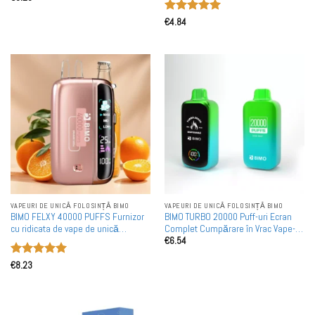
Evaluat la
€
4.84
5
din 5
VAPEURI DE UNICĂ FOLOSINȚĂ BIMO
VAPEURI DE UNICĂ FOLOSINȚĂ BIMO
BIMO FELXY 40000 PUFFS Furnizor
BIMO TURBO 20000 Puff-uri Ecran
cu ridicata de vape de unică
Complet Cumpărare în Vrac Vape-
€
6.54
folosință Achiziție în vrac
uri Reîncărcabile de Unică
Folosință în Vrac
Evaluat la
€
8.23
5
din 5