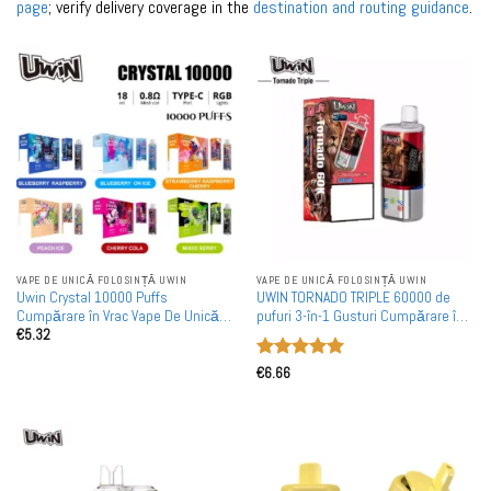
page
; verify delivery coverage in the
destination and routing guidance
.
VAPE DE UNICĂ FOLOSINȚĂ UWIN
VAPE DE UNICĂ FOLOSINȚĂ UWIN
Uwin Crystal 10000 Puffs
UWIN TORNADO TRIPLE 60000 de
Cumpărare în Vrac Vape De Unică
pufuri 3-în-1 Gusturi Cumpărare în
€
5.32
Folosință Reîncărcabile Vândute en
vrac 60K Vape-uri de unică folosință
Gros
reîncărcabile cu ridicata
Evaluat la
€
6.66
5
din 5