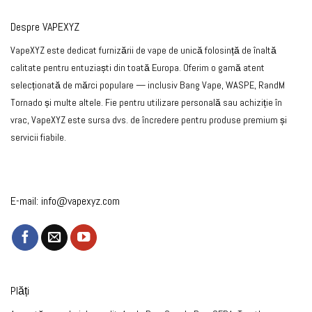
Despre VAPEXYZ
VapeXYZ este dedicat furnizării de vape de unică folosință de înaltă
calitate pentru entuziaști din toată Europa. Oferim o gamă atent
selecționată de mărci populare — inclusiv Bang Vape, WASPE, RandM
Tornado și multe altele. Fie pentru utilizare personală sau achiziție în
vrac, VapeXYZ este sursa dvs. de încredere pentru produse premium și
servicii fiabile.
E-mail:
info@vapexyz.com
Plăți