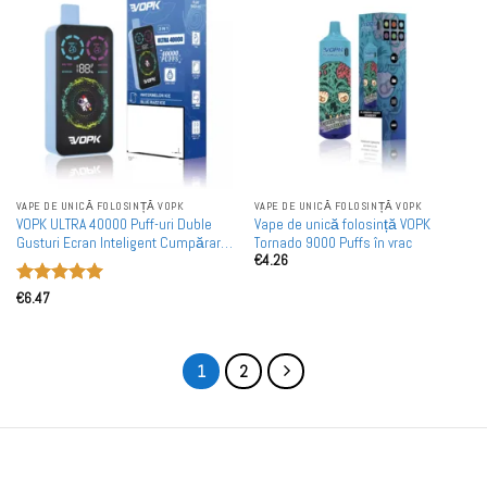
VAPE DE UNICĂ FOLOSINȚĂ VOPK
VAPE DE UNICĂ FOLOSINȚĂ VOPK
VOPK ULTRA 40000 Puff-uri Duble
Vape de unică folosință VOPK
Gusturi Ecran Inteligent Cumpărare
Tornado 9000 Puffs în vrac
€
4.26
în Vrac Vape-uri Reîncărcabile de
Unică Folosință angro
Evaluat la
€
6.47
5
din 5
1
2