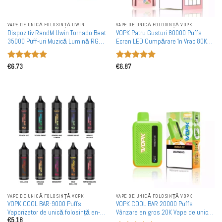
VAPE DE UNICĂ FOLOSINȚĂ UWIN
VAPE DE UNICĂ FOLOSINȚĂ VOPK
Dispozitiv RandM Uwin Tornado Beat
VOPK Patru Gusturi 80000 Puffs
35000 Puff-uri Muzică Lumină RGB
Ecran LED Cumpărare în Vrac 80K
Cumpărare în Vrac Vape-uri
Vape De Unică Folosință
Reîncărcabile de Unică Folosință
Reîncărcabile în Vrac
Evaluat la
Evaluat la
en Vrac
€
6.73
€
6.87
5
din 5
5
din 5
VAPE DE UNICĂ FOLOSINȚĂ VOPK
VAPE DE UNICĂ FOLOSINȚĂ VOPK
VOPK COOL BAR-9000 Puffs
VOPK COOL BAR 20000 Puffs
Vaporizator de unică folosință en-
Vânzare en gros 20K Vape de unică
€
5.18
gros
folosință Cumpărare în vrac