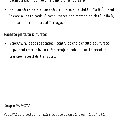
pachetul sau îl pot returna pentru o rambursare.
Rambursările se efectuează prin metoda de plată inițială. În cazul
în care nu este posibilă rambursarea prin metoda de plată inițială,
se poate emite un credit în magazin.
Pachete pierdute și furate:
VapeXYZ nu este responsabil pentru colete pierdute sau furate
după confirmarea livrării. Reclamațiile trebuie făcute direct la
transportatorul de transport.
Despre VAPEXYZ
VapeXYZ este dedicat furnizării de vape de unică folosință de înaltă