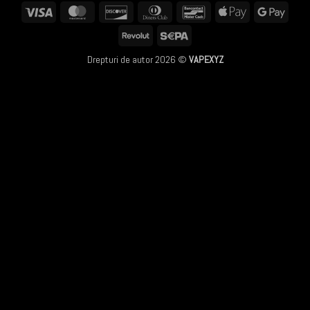
Visa
MasterCard
Discover
Dinners
Bancontact
Apple
Googl
Club
Pay
Pay
Revolut
Sepa
Drepturi de autor 2026 ©
VAPEXYZ