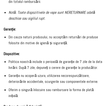
din totalul rambursării.
Notă: Toate dispozitivele de vape sunt NERETURNARE odată
deschise sau sigiliul rupt.
Garanție:
Din cauza naturii produsului, nu acceptăm returnări de produse
folosite din motive de igienă și siguranță.
Dispozitive:
Politica noastră include o perioadă de garanție de 7 zile de la data
livrării. După 7 zile, depuneți o cerere de garanție la producător.
Garanția nu acoperă uzura, utilizarea necorespunzătoare,
deteriorările accidentale, scurgerile sau componentele externe.
Oferim o singură înlocuire sau rambursare la forma de plată
inițială.