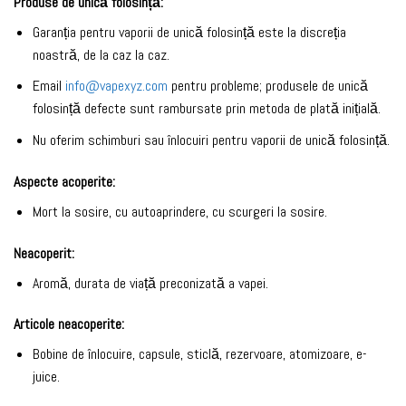
Produse de unică folosință:
Garanția pentru vaporii de unică folosință este la discreția
noastră, de la caz la caz.
Email
info@vapexyz.com
pentru probleme; produsele de unică
folosință defecte sunt rambursate prin metoda de plată inițială.
Nu oferim schimburi sau înlocuiri pentru vaporii de unică folosință.
Aspecte acoperite:
Mort la sosire, cu autoaprindere, cu scurgeri la sosire.
Neacoperit:
Aromă, durata de viață preconizată a vapei.
Articole neacoperite:
Bobine de înlocuire, capsule, sticlă, rezervoare, atomizoare, e-
juice.