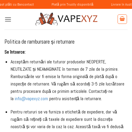
Skip
 cu Bancontact
Plată prin Trustly disponibilă
Livrare în Austria, Suedi
to
content
Politica de rambursare și returnare
Se întoarce:
Acceptăm returnări ale tuturor produselor NEOPERTE,
NEUTILZATE și NEAMAGINATE în termen de 7 zile de la primire.
Rambursările vor fi emise la forma originală de plată după o
inspecție de returnare. Vă rugăm să acordați 3-5 zile lucrătoare
pentru procesare după ce primim articolele. Contactați-ne
la
info@vapexyz.com
pentru asistență la returnare.
Pentru retururi se va furniza o etichetă de expediere, dar vă
rugăm să rețineți că taxele de expediere sunt la discreția
noastră și vor varia de la caz la caz. Această taxă va fi dedusă