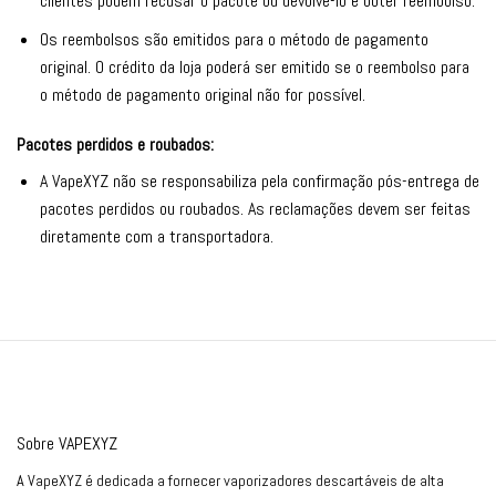
clientes podem recusar o pacote ou devolvê-lo e obter reembolso.
Os reembolsos são emitidos para o método de pagamento
original. O crédito da loja poderá ser emitido se o reembolso para
o método de pagamento original não for possível.
Pacotes perdidos e roubados:
A VapeXYZ não se responsabiliza pela confirmação pós-entrega de
pacotes perdidos ou roubados. As reclamações devem ser feitas
diretamente com a transportadora.
Sobre VAPEXYZ
A VapeXYZ é dedicada a fornecer vaporizadores descartáveis de alta