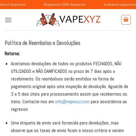
Skip
sponível
Pagamento SEPA Disponível
Aceitamos pagamentos com BLI
to
content
Política de Reembolso e Devoluções
Retorna:
Aceitamos devoluções de todos os produtos FECHADOS, NÃO
UTILIZADOS e NÃO DANIFICADOS no prazo de 7 dias após o
recebimento. Os reembolsos serão emitidos na forma de
pagamento original após uma inspeção de devolução. Aguarde de
3 a 5 dias úteis para processamento assim que recebermos os
itens. Contacte-nos em
info@vapexyz.com
para assistência ao
regresso.
Uma etiqueta de envio será fornecida para devoluções, mas
observe que as taxas de envio ficam a nosso critério e variam