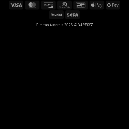
Visa
MasterCard
Discover
Dinners
Bancontact
Apple
Googl
Club
Pay
Pay
Revolut
Sepa
Direitos Autorais 2026 ©
VAPEXYZ